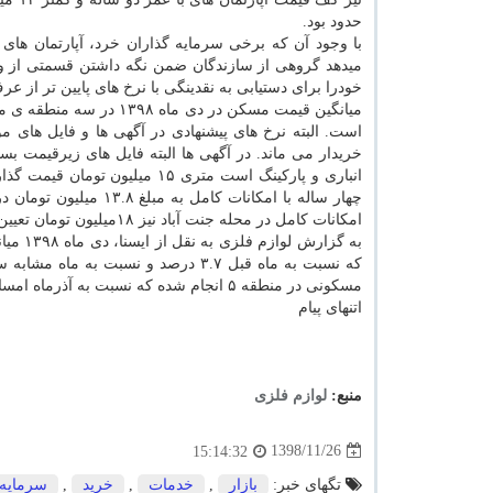
حدود بود.
با وجود آن كه برخی سرمایه گذاران خرد، آپارتمان های 
میدهد گروهی از سازندگان ضمن نگه داشتن قسمتی از وا
خودرا برای دستیابی به نقدینگی با نرخ های پایین تر از
است. البته نرخ های پیشنهادی در آگهی ها و فایل های موج
انباری و پاركینگ است متری ۱۵
امكانات كامل در محله جنت آباد نیز ۱۸میلیون تومان تعیین شده است.
مسكونی در منطقه ۵ انجام شده كه نسبت به آذرماه امسال ۹.۲ درصد و نسبت به دی ماه پارینه ۱۰۹ درصد افزایش یافته است.
اتنهای پیام
منبع:
لوازم فلزی
1398/11/26
15:14:32
تگهای خبر:
بازار
,
خدمات
,
خرید
,
سرمایه