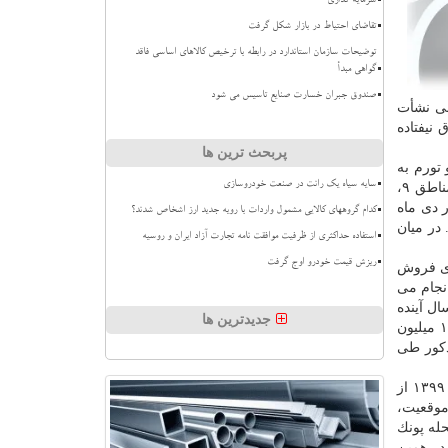
سرمایه گذاری
تقاضای احتیاط در بازار شکل گرفت
توضیحات سازمان استاندارد در رابطه با ترخیص کالاهای اساسی فاقد
گواهی مبدأ
صندوق جبران خسارت صنایع تاسیس می شود
ق جنوبی نشأت
تند اتفاق نیفتاده
پربحث ترین ها
وده و تورم به
سایه سیاه یک رانت در صنعت خودروسازی
سمت مناطق جنوبی گردش كرده است. طی یك سال منتهی به دی ماه ۱۳۹۸ در ۱۱ منطقه ی واقع در نیمه جنوبی شهر تهران شامل مناطق ۹،
ه در دی ماه
کدام گروههای کالایی مشمول واردات با رویه جدید ارز اشخاص شدند؟
 و ۶۰ درصد سالیانه بوده اند. در میان
استفاده حداکثری از ظرفیت موافقت نامه تجارت آزاد ایران و روسیه
ریزش قیمت خودرو اوج گرفت
ای فروش
نجام می
ل آینده
جدیدترین ها
كمك نماید. تیرماه امسال میانگین قیمت مسكن در منطقه ۵ تهران ۱۶.۴ میلیون تومان در هر متر مربع بود. در دی ماه نیز قیمت ۱۶.۵ میلیون
كن در منطقه مذكور طی
عدم ایجاد شوك قیمتی در بازار مسكن شب عید منطقه ۵ این پیام واضح را به طرف عرضه می دهد كه بازار در پایتخت برای سال ۱۳۹۹ از
موقعیت،
 محله پونك
نیز قیمت ها در همین