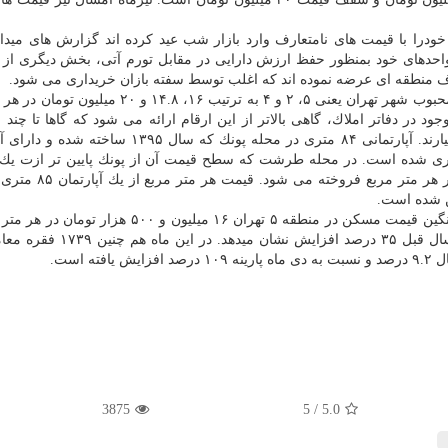
خودرا با قیمت های نامتعارف وارد بازار شب عید كرده اند گزارش های میدا
حدهای خود بمنظور حفظ ارزش دارایی در مقابل تورم آتی، بخش دیگری از 
 عرف منطقه ای عرضه نموده اند كه اغلب توسط سفته بازان خریداری می شود.
میانگین قیمت مسكن در دی ماه ۱۳۹۸ در سه منطقه ی محبوب شهر تهران یعنی ۵، ۲ و ۴ به ترتیب ۱۶، 
ود در دفاتر املاك، گاهی بالاتر از این ارقام ارائه می شود كه گاها تا چند 
خریدار می ماند. در آگهی ها البته فایل های زیرقیمت بسیارند. آپارتمانی ۸۴ متری در محله پونك كه 
 میلیون تومان قیمت گذاری شده است. در محله طرشت كه سطح قیمت آن از پونك پایین تر ازت یك
چهار ساله با امكانات كامل به مبلغ ۱۳.۸ میلیون تومان در 
به گزارش لوازم فلزی به نقل از ایسنا، دی ماه ۱۳۹۸ میانگین قیمت مسكن در منطقه ۵ تهران ۱۶ میلیون
كه نسبت به ماه قبل ۳.۷ درصد و نسبت به ماه مشابه سال قبل ۳۵ درصد افز
3875
/ 5
5.0