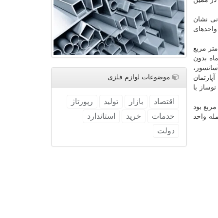
نی نشان
واحدهای
۱۴.۸ و ۲۰ میلیون تومان در هر متر مربع
ماه بدون
سال ۱۳۹۵ ساخته شده و دارای آسانسور،
موضوعات لوازم فلزی
 آپارتمان
هر متر مربع فروخته می شود. قیمت هر متر مربع از یك آپارتمان ۸۵ متری نوساز با
اقتصاد
بازار
تولید
رپورتاژ
 و ۵۰۰ هزار تومان در هر متر مربع بود
خدمات
خرید
استاندارد
ایش نشان میدهد. در این ماه هم چنین ۱۷۳۹ فقره معامله واحد
دولت