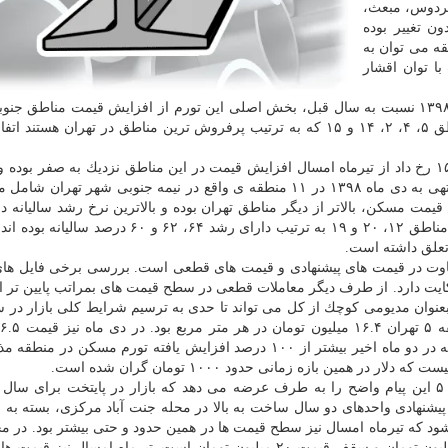
فردوس، مبعث،
ن تغییر بوده
قه می توان به
ا توان اقشار
با وجود رشد ۴۰ درصدی قیمت مسكن تهران در دی ماه ۱۳۹۸ نسبت به سال قبل، بخش اصلی این تورم از افزایش قیمت مناط
گرفته و آمار نشان میدهد تغییر قیمت محسوسی در مناطق ۵، ۴، ۲، ۱۴ و ۱۵ كه به ترتیب پرفروش ترین مناطق در تهران هس
بعد از پرش قیمتی كه سال قبل در مناطق ۱ تا ۵، ۱۴ و ۱۵ رخ داد از تیرماه امسال افزایش قیمت در این مناطق نزدیك به صفر ب
۱، ۱۶، ۱۷، ۱۸، ۱۹ و ۲۰ نرخ افزایش قیمت مسكن، بالاتر از دیگر مناطق تهران بوده و بالاترین نرخ رشد سالیان
۱۳۹۸ با ۶۹ درصد به منطقه ۱۶ تعلق داشته و پس از آن مناطق ۱۲، ۲۰ و ۱۹ به ترتیب دارای رشد ۶۴، ۶۲
فاوت در قیمت های پیشنهادی و قیمت های قطعی است. بررسی برخی فایل ه
حكایت دارد. از طرف دیگر معاملات قطعی در سطح قیمت های بمراتب پایین تر ا
وان مدیومی كوچك از كل می تواند تا حدی به ترسیم شرایط كلی بازار در سا
تومان بوده است. با وجود آن كه تعداد معاملات این منطقه در دو ماه اخیر بیشتر از ۱۰۰ درصد افزایش یافته تورم مس
مین بازه زمانی حدود ۱۰۰۰ تومان گران شده است.
شنهادی واحدهای دو سال ساخت به بالا در محله جنت آباد مركزی، بسته به 
یلیون تومان تعیین می شود كه تیرماه امسال نیز سطح قیمت ها در همین حدود و حتی بیشتر بود. در
نیز كف قیمت آپارتمان های با عمر دو ساله و كمتر ۱۴ میلیون تومان و سقف قیمت ۲۰ میلیون تومان است. تیرماه امسال 