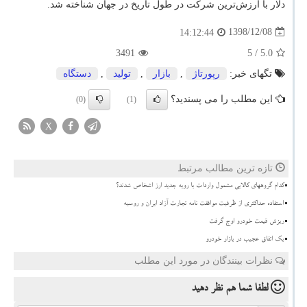
دلار با ارزش‌ترین شرکت در طول تاریخ در جهان شناخته شد
.
1398/12/08
14:12:44
3491
/ 5
5.0
تگهای خبر:
رپورتاژ
,
بازار
,
تولید
,
دستگاه
این مطلب را می پسندید؟
(0)
(1)
X
تازه ترین مطالب مرتبط
کدام گروههای کالایی مشمول واردات با رویه جدید ارز اشخاص شدند؟
استفاده حداکثری از ظرفیت موافقت نامه تجارت آزاد ایران و روسیه
ریزش قیمت خودرو اوج گرفت
بک اتفاق عجیب در بازار خودرو
نظرات بینندگان در مورد این مطلب
لطفا شما هم
نظر دهید