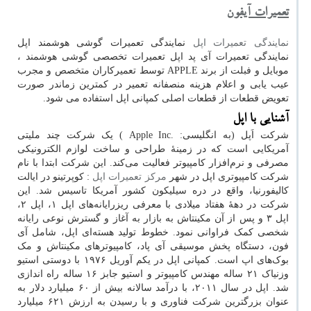
تعمیرات آیفون
نمایندگی تعمیرات اپل
نمایندگی تعمیرات گوشی هوشمند اپل
نمایندگی تعمیرات آی پد اپل تعمیرات تخصصی گوشی هوشمند ،
موبایل و فبلت از برند
APPLE
توسط تعمیرکاران متخصص و مجرب
عیب یابی و اعلام هزینه منصفانه تعمیر در کمترین زماندر صورت
تعویض قطعات از قطعات اصلی کمپانی اپل استفاده می شود.
آشنایی با اپل
شرکت اَپل (به انگلیسی:
.Apple Inc
) یک شرکت چند ملیتی
آمریکایی است که در زمینهٔ طراحی و ساخت لوازم الکترونیکی
مصرفی و نرم‌افزار کامپیوتر فعالیت می‌کند. این شرکت ابتدا با نام
شرکت کامپیوتری اپل در شهر
مرکز تعمیرات اپل
:
کوپرتینو در ایالت
کالیفورنیا، واقع در دره سیلیکون کشور آمریکا تاسیس شد. این
شرکت در دهه‌ٔ هفتاد میلادی با معرفی ریزرایانه‌های اپل
۱
، اپل
۲
،
اپل
۳
و پس از آن مکینتاش به بازار به آغاز و گسترش نوعی رایانه
شخصی کمک فراوانی نمود. خطوط تولید هسته‌ای اپل، شامل آی
فون، دستگاه پخش موسیقی آی پاد، کامپیوترهای مکینتاش و مک
بوک‌های اپ است. کمپانی اپل در یکم آوریل
۱۹۷۶
با دوستی استیو
وزنیاک
۲۱
ساله مهندس کامپیوتر و استیو جابز
۱۶
ساله راه اندازی
شد. اپل در سال
۲۰۱۱
، با درآمد سالانه بیش از
۶۰
میلیارد دلار به
عنوان بزرگترین شرکت فناوری و با رسیدن به ارزش
۶۲۱
میلیارد