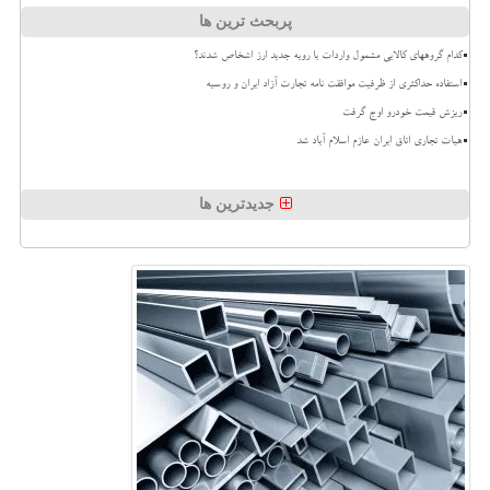
پربحث ترین ها
کدام گروههای کالایی مشمول واردات با رویه جدید ارز اشخاص شدند؟
استفاده حداکثری از ظرفیت موافقت نامه تجارت آزاد ایران و روسیه
ریزش قیمت خودرو اوج گرفت
هیات تجاری اتاق ایران عازم اسلام آباد شد
جدیدترین ها