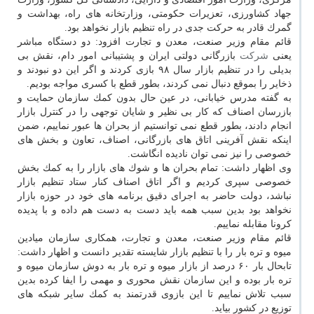
جهاد كشاورزی، تعزیرات حكومتی، وزارتخانه های راه، بهداشت و
گمرك قادر به حركت جدی در راه تنظیم بازار نخواهد بود.
قائم مقام وزیر صنعت، معدن و تجارت افزود: دو دستگاه مباشر
یعنی
شركت
بازرگانی دولتی ایران و پشتیبانی امور دام، نقش بی
بدیلی را در تنظیم بازار سال ۹۸ بازی كردند و اگر این دو نبودند و
ذخایر را بموقع دنبال نمی كردند، بطور قطع با كسری مواجه بودیم.
به گفته مدرس خیابانی، در عین حال بدون كمك سازمان حمایت و
بازرسان اصناف كه كار بی نظیر و شایان توجهی را در كنترل بازار
انجام دادند، بطور قطع نمی توانستیم از بحران ها عبور نماییم، ضمن
اینكه نقش آفرینی اتاق های بازرگانی، اصناف، تعاون و بخش های
خصوصی را نیز نمی توان نادیده انگاشت.
وی اظهار داشت: تمام بحران ها و شوك های بازار را به كمك بخش
خصوصی سپری كردیم و اگر اتاق اصناف كنار ستاد تنظیم بازار
نباشد، دولت حاضر به اجرای دقیق برنامه های خود در حوزه بازار
نخواهد بود بدین سبب همه باید دست به دست هم داده و با پدیده
كرونا مقابله نماییم.
قائم مقام وزیر صنعت، معدن و تجارت، همكاری سازمان میادین
میوه و تره بار را با تنظیم بازار شایسته تقدیر دانست و اظهار داشت:
تابحال بار ۶۰ درصد از بازار میوه و تره بار به دوش سازمان میوه و
تره بار بوده و این سازمان نقش محوری و مهمی را ایفا كرده بدین
سبب تلاش نماییم تا این بازوی قدرتمند به كمك سایر شبكه های
توزیع در كشور بیاید.