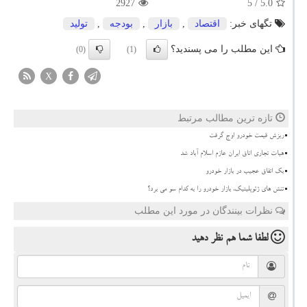
2927
/ 5
5.0
تگهای خبر:
اقتصاد
,
بازار
,
بودجه
,
تولید
این مطلب را می پسندید؟
(0)
(1)
X
تازه ترین مطالب مرتبط
ریزش قیمت خودرو اوج گرفت
هیات تجاری اتاق ایران عازم اسلام آباد شد
بک اتفاق عجیب در بازار خودرو
تنش های ژئوپلیتیک، بازار خودرو را به کدام سو می برد؟
نظرات بینندگان در مورد این مطلب
لطفا شما هم
نظر دهید