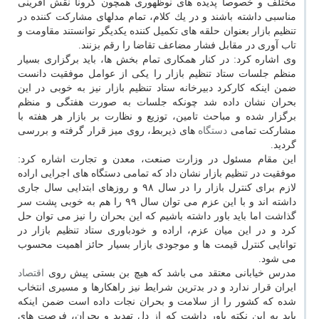
مختلف و خصوصاً پدیده های نوظهوری همچون كرونا نقش آفرینی
مناسبی داشته باشند و در یك كلام، تمام مدلهای مشاركت كننده در
تنظیم بازار بعنوان حلقه های تكمیل كننده یكدیگر توانستند مقاومت و
تاب آوری در مقابل فشار مضاعف تقاضا را رقم بزنند.
وی اشاره كرد: در كنار همكاری تمام بخش ها، باید برگزاری بسیار
منظم جلسات ستاد تنظیم بازار را یكی از عوامل موفقیت دانست
ضمن اینكه كاركرد دبیرخانه ستاد تنظیم بازار نیز به خوبی در این
بحران نشان داده شد چونكه جلسات به صورت هفتگی و منظم
برگزار شده و مباحث تامین، توزیع و نظارت بر بازار هر هفته با
مشاركت تمامی
دستگاه
های ذیربط، روی میز قرار گرفته و بررسی
گردید.
این مقام مسئول در وزارت صنعت، معدن و تجارت اشاره كرد:
موفقیت در تنظیم بازار نشان داد كه تمامی دستگاه های اجرایی اراده
لازم برای كنترل بازار را در سال ۹۸ و روزهای ابتدایی سال جاری
داشته اند و با این عزم می توان سال ۹۹ را هم به خوبی پشت سر
گذاشت اما باید باور داشته باشیم كه این بحران را نیز می توان حل
كرد و در این میان عزم، اراده و خودباوری ستاد تنظیم بازار در
توانایی كنترل قیمت ها و موجودی بازار بسیار حائز اهمیت محسوب
می شود.
مدرس خیابانی معتقد می باشد كه هیچ بن بستی پیش روی
اقتصاد
ایران قرار ندارد و در بدترین شرایط نیز راهكارها و مسیری انتخاب
شده كه كشور را از سلامت و بحران نجات داده است ضمن اینكه
باید به این نكته باور داشت كه از دل تهدید و بحران، فرصت های