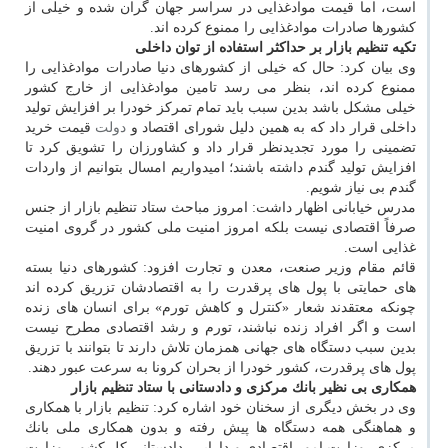
است، اما قیمت موادغذایی در سراسر جهان گران شده و خیلی از
كشورها صادرات موادغذایی را ممنوع كرده اند.
تكیه تنظیم بازار بر حداكثر استفاده از توان داخلی
وی بیان كرد: حال كه خیلی از كشورهای دنیا صادرات موادغذایی را
ممنوع كرده اند، بنظر می رسد تامین موادغذایی از خارج كشور
خیلی مشكل باشد بدین سبب باید تمام تمركز خودرا بر افزایش تولید
داخلی قرار داد كه به همین دلیل شورای اقتصاد و
دولت
قیمت خرید
تضمینی را مورد تجدیدنظر قرار داد و كشاورزان را تشویق كرد تا
افزایش تولید گندم داشته باشند؛ امیدواریم امسال بتوانیم از واردات
گندم بی نیاز شویم.
مدرس خیابانی اظهار داشت: امروز مباحث ستاد تنظیم بازار از جنس
صرفاً اقتصادی نیست بلكه امروز امنیت ملی كشور در گروی امنیت
غذایی است.
قائم مقام وزیر صنعت، معدن و تجارت افزود: كشورهای دنیا بسته
های حمایتی با پول های پرقدرت را به اقتصادشان تزریق كرده اند
چونكه معتقدند شعار «كنترل و كاهش تورم» برای انسان های زنده
است و اگر افراد زنده نباشند، تورم و رشد اقتصادی مطرح نیست
بدین سبب دستگاه های جهانی همزمان تلاش دارند تا بتوانند با تزریق
پول های پرقدرت، كشور خودرا از بحران كرونا به سرعت عبور دهند.
همكاری بی نظیر بانك مركزی و دادستانی با ستاد تنظیم بازار
وی در بخش دیگری از سخنان خود اشاره كرد: تنظیم بازار با همكاری
و هماهنگی همه دستگاه ها پیش رفته و بدون همكاری ملی بانك
مركزی، وزارت امور اقتصادی و دارایی، دادستانی كل كشور، وزارت