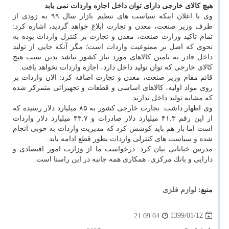
هیچ كالای خارجی دارای توان داخل اجازه واردات نمی یابد
وی با اعلان اینكه سیاست های تنظیم بازار سال ۹۹ به زودی از
طرف وزیر صنعت، معدن و تجارت ابلاغ خواهد گردید، اشاره كرد:
تمام تاكید وزارت صنعت، معدن و تجارت بر كنترل واردات بوده به
نحوی كه اصل بر ممنوعیت واردات است؛ مگر آنكه جایی از تولید
داخل قادر به تامین كالاهای مورد نیاز كشور نباشد بدین سبب هیچ
كالای خارجی كه توان تولید داخل دارد، اجازه واردات نخواهد یافت.
قائم مقام وزیر صنعت، معدن و تجارت اضافه كرد: الان واردات بر
روی مواد اولیه، كالاهای اساسی و قطعات و تجهیزاتی متمركز شده
كه مشابه تولید داخل ندارند.
وی اظهار داشت: تجارت خارجی كشور به ۸۵ میلیارد دلار رسیده كه
از این رقم ۴۱.۳ میلیارد دلار صادرات و ۴۳.۷ میلیارد دلار واردات
است اما باز هم باید كوشش كرد كه مدیریت واردات به خوبی انجام
شده و سیاست های كنترلی واردات بطور قطع ادامه یابد.
مدرس خیابانی بیان كرد: درخواست ما از وزارت امور اقتصادی و
دارایی و بانك مركزی، همكاری همه جانبه در این راستا است.
منبع:
لوازم فلزی
1399/01/12
21:09:04