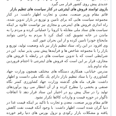
جدیدی پیش روی كشور قرار می گیرد.
بازوی توانمند فروش های اینترنتی در كنار سیاست های تنظیم بازار
قائم مقام وزیر صنعت، معدن و تجارت اظهار داشت: در كنار
مجموعه سیاست هایی كه برای تامین و توزیع در بازار تدوین شده،
راه اندازی فروش های اینترنتی و مجازی نیز توانست علاوه بر اینكه
سیاست های ستاد ملی مقابله با كرونا را عملیاتی كرده و مردم را به
ماندن در خانه تشویق كند، كمك كرد تا مردم به راحتی بتوانند
مایحتاج خودرا تامین كرده و از این بحران عبور كنند.
وی افزود: در این راه، ستاد تنظیم بازار نیز باید وضعیت تولید، توزیع و
بازار را با مجموعه شاخص ها و فرآیندها پیش بینی پذیر نماید. این در
شرایطی است كه با تدوین سیاست های در رابطه با فروش های
مجازی، قرار بر این است كه فروش های اینترنتی تا اختتام فروردین
ماه تداوم یابد.
مدرس خیابانی، همكاری دستگاه های مختلف همچون وزارت جهاد
كشاورزی را با ستاد تنظیم بازار دارای یك نگاه ملی دانست و اظهار
داشت: ظرف ماه های گذشته وزارت جهاد كشاورزی كمتر نگاه
صنفی و بخشی را مطرح كرده و از آن انتظار می رود برآوردهای
تولید را در سال پیش رو در اختیار این ستاد قرار دهد تا اتفاقات
ناگوار در حوزه قیمت و واردات كالاها تكرار نشود.
قائم مقام وزیر صنعت، معدن و تجارت با تاكید بر اینكه قیمت غذا در
دنیا گران شده است، اظهار داشت: با وجود آنكه قیمت نفت كاهش
یافته و مشكلات بازار ركودی و نزول بورس های دنیا رقم خورده