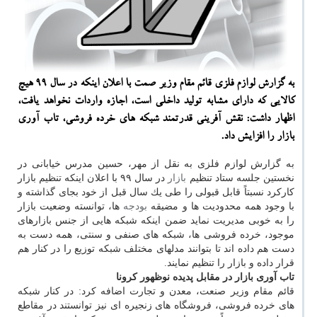
به گزارش لوازم فلزی قائم مقام وزیر صمت با اعلان اینكه در سال 99 هیچ
كالایی كه دارای مشابه تولید داخلی است، اجازه واردات نخواهد یافت،
اظهار داشت: نقش آفرینی قدرتمند شبكه های خرده فروشی، تاب آوری
بازار را افزایش داد.
به گزارش لوازم فلزی به نقل از مهر، حسین مدرس خیابانی در
نخستین جلسه ستاد تنظیم
بازار
در سال ۹۹ با اعلان اینكه تنظیم بازار
كاركرد نسبتاً قابل قبولی را طی یك سال قبل از خود بجای گذاشته و
با وجود همه محدودیت ها و مضیقه
بودجه
ها، توانسته وضعیت بازار
را به خوبی مدیریت نماید ضمن اینكه شبكه هایی از جنس بازارهای
موجود، خرده فروشی ها، شبكه های صنفی و سنتی، همه دست به
دست هم داده اند تا بتوانند مدلهای مختلف شبكه توزیع را در كنار هم
قرار داده و بازار را تنظیم نمایند.
تاب آوری بازار در مقابل پدیده نوظهور كرونا
قائم مقام وزیر صنعت، معدن و تجارت اضافه كرد: در كنار شبكه
های خرده فروشی، فروشگاه های زنجیره ای نیز توانستند در مقاطع