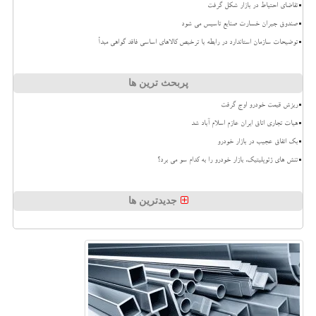
تقاضای احتیاط در بازار شکل گرفت
صندوق جبران خسارت صنایع تاسیس می شود
توضیحات سازمان استاندارد در رابطه با ترخیص کالاهای اساسی فاقد گواهی مبدأ
پربحث ترین ها
ریزش قیمت خودرو اوج گرفت
هیات تجاری اتاق ایران عازم اسلام آباد شد
بک اتفاق عجیب در بازار خودرو
تنش های ژئوپلیتیک، بازار خودرو را به کدام سو می برد؟
جدیدترین ها