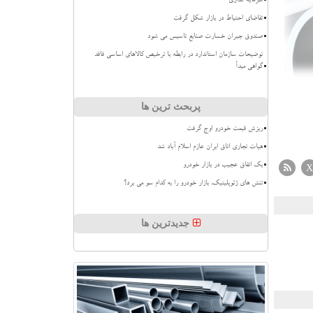
سرمایه گذاری
تقاضای احتیاط در بازار شکل گرفت
صندوق جبران خسارت صنایع تاسیس می شود
توضیحات سازمان استاندارد در رابطه با ترخیص کالاهای اساسی فاقد
گواهی مبدأ
پربحث ترین ها
ریزش قیمت خودرو اوج گرفت
هیات تجاری اتاق ایران عازم اسلام آباد شد
بک اتفاق عجیب در بازار خودرو
X
تنش های ژئوپلیتیک، بازار خودرو را به کدام سو می برد؟
جدیدترین ها