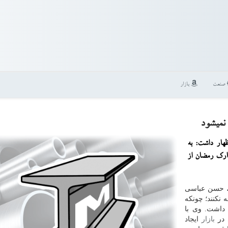
صنعت
بازار
نمیشود
هار داشت: به
ارك رمضان از
، حسن عباسی
نكنند؛ چونكه
 داشت. وی با
 در
بازار
ایجاد