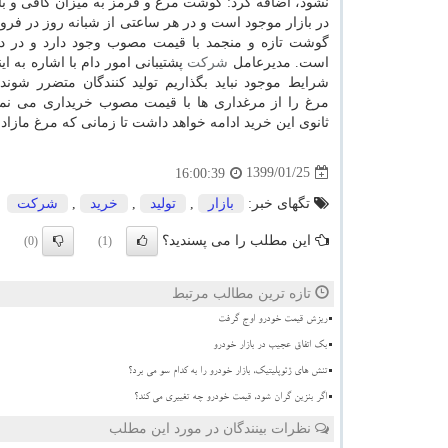
نشود، اضافه كرد: گوشت مرغ و قرمز به میزان كافی و ب
در بازار موجود است و در هر ساعتی از شبانه روز در فرو
گوشت تازه و منجمد با قیمت مصوب وجود دارد و در 
است. مدیرعامل
شركت
پشتیبانی امور دام با اشاره به این
شرایط موجود نباید بگذاریم تولید كنندگان متضرر شوند
مرغ را از مرغداری ها با قیمت مصوب خریداری می نمایی
ثانوی این خرید ادامه خواهد داشت تا زمانی كه مرغ مازاد 
1399/01/25
16:00:39
تگهای خبر:
بازار
,
تولید
,
خرید
,
شركت
این مطلب را می پسندید؟
(0)
(1)
تازه ترین مطالب مرتبط
ریزش قیمت خودرو اوج گرفت
بک اتفاق عجیب در بازار خودرو
تنش های ژئوپلیتیک، بازار خودرو را به کدام سو می برد؟
اگر بنزین گران شود، قیمت خودرو چه تغییری می کند؟
نظرات بینندگان در مورد این مطلب