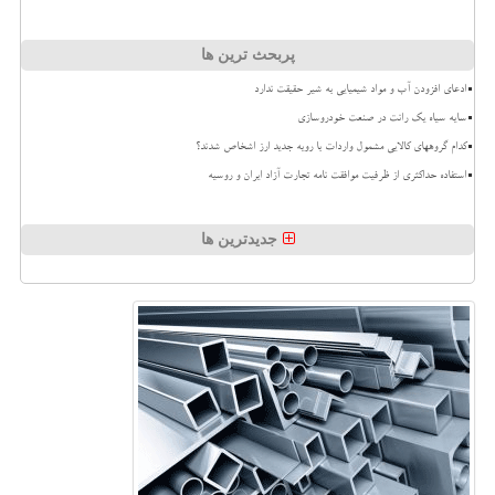
پربحث ترین ها
ادعای افزودن آب و مواد شیمیایی به شیر حقیقت ندارد
سایه سیاه یک رانت در صنعت خودروسازی
کدام گروههای کالایی مشمول واردات با رویه جدید ارز اشخاص شدند؟
استفاده حداکثری از ظرفیت موافقت نامه تجارت آزاد ایران و روسیه
جدیدترین ها