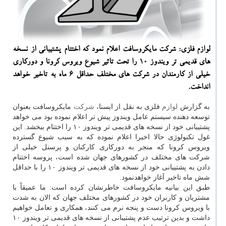
لوازم فلزی: شركت مایكروسافت اعلام نمود كه اختتام پشتیبانی از نسخه
های قدیمی تر ویندوز 10 را تحت تاثیر شیوع ویروس كرونا و دوركاری
خیلی از كارمندان در شركت های مختلف حداقل 6 ماه به تاخیر خواهد
انداخت.
به گزارش
لوازم
فلزی به نقل از ایسنا،
شركت
مایكروسافت بعنوان
توسعه دهنده سیستم عامل ویندوز پیش تر اعلام نموده بود می خواهد
پشتیبانی خود از نسخه های قدیمی تر ویندوز ۱۰ را اختتام ببخشد. این
غول تكنولوژی حالا اخیرا اعلام نموده كه به سبب شیوع گسترده
ویروس كرونا كه منجر به دوركاری كاركنان و پرسنل خیلی از
شركت های مختلف در كشورهای جهان شده است، پروسه اختتام
دادن به پشتیبانی خود از نسخه های قدیمی تر ویندوز ۱۰ را با حداقل
شش ماه تاخیر آغاز خواهدنمود.
طبق این بیانیه مایكروسافت خاطرنشان كرده است: ما عمیقاً با
مشتریان و كاربران خود در كشورهای مختلف جهان كه الان به شدت
با ویروس كرونا دست و پنجه نرم می كنند، همكاری و تعامل خواهیم
داشت و بدین ترتیب عدم پشتیبانی از نسخه های قدیمی تر ویندوز ۱۰