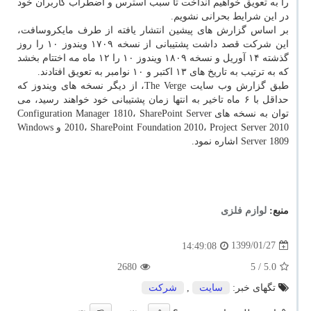
را به تعویق خواهیم انداخت تا سبب استرس و اضطراب كاربران خود
در این شرایط بحرانی نشویم.
بر اساس گزارش های پیشین انتشار یافته از طرف مایكروسافت،
این شركت قصد داشت پشتیبانی از نسخه ۱۷۰۹ ویندوز ۱۰ را روز
گذشته ۱۴ آوریل و نسخه ۱۸۰۹ ویندوز ۱۰ را ۱۲ ماه مه اختتام بخشد
كه به ترتیب به تاریخ های ۱۳ اكتبر و ۱۰ نوامبر به تعویق افتادند.
طبق گزارش وب سایت The Verge، از دیگر نسخه های ویندوز كه
حداقل با ۶ ماه تاخیر به انتها زمان پشتیبانی خود خواهند رسید، می
توان به نسخه های Configuration Manager 1810، SharePoint Server
2010، SharePoint Foundation 2010، Project Server 2010 و Windows
Server 1809 اشاره نمود.
منبع:
لوازم فلزی
1399/01/27
14:49:08
2680
/ 5
5.0
تگهای خبر:
سایت
,
شركت