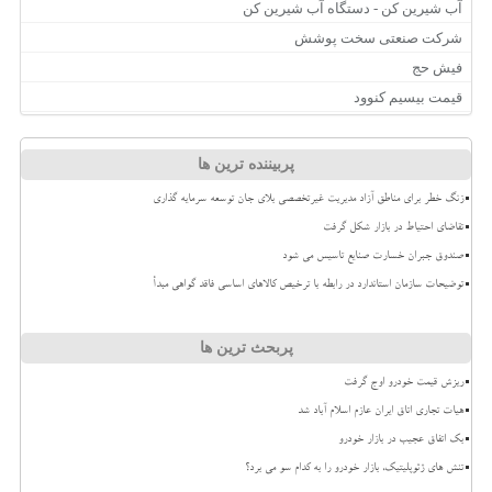
آب شیرین کن - دستگاه آب شیرین کن
شرکت صنعتی سخت پوشش
فیش حج
قیمت بیسیم کنوود
پربیننده ترین ها
زنگ خطر برای مناطق آزاد مدیریت غیرتخصصی بلای جان توسعه سرمایه گذاری
تقاضای احتیاط در بازار شکل گرفت
صندوق جبران خسارت صنایع تاسیس می شود
توضیحات سازمان استاندارد در رابطه با ترخیص کالاهای اساسی فاقد گواهی مبدأ
پربحث ترین ها
ریزش قیمت خودرو اوج گرفت
هیات تجاری اتاق ایران عازم اسلام آباد شد
بک اتفاق عجیب در بازار خودرو
تنش های ژئوپلیتیک، بازار خودرو را به کدام سو می برد؟