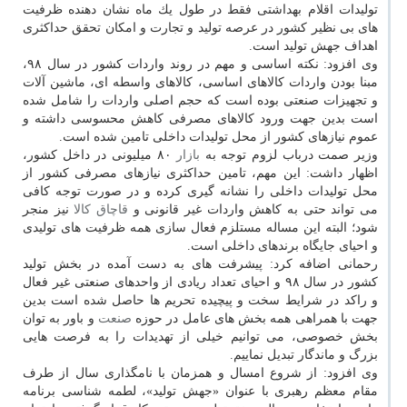
تولیدات اقلام بهداشتی فقط در طول یك ماه نشان دهنده ظرفیت
های بی نظیر كشور در عرصه تولید و تجارت و امكان تحقق حداكثری
اهداف جهش تولید است.
وی افزود: نكته اساسی و مهم در روند واردات كشور در سال ۹۸،
مبنا بودن واردات كالاهای اساسی، كالاهای واسطه ای، ماشین آلات
و تجهیزات صنعتی بوده است كه حجم اصلی واردات را شامل شده
است بدین جهت ورود كالاهای مصرفی كاهش محسوسی داشته و
عموم نیازهای كشور از محل تولیدات داخلی تامین شده است.
وزیر صمت درباب لزوم توجه به
بازار
۸۰ میلیونی در داخل كشور،
اظهار داشت: این مهم، تامین حداكثری نیازهای مصرفی كشور از
محل تولیدات داخلی را نشانه گیری كرده و در صورت توجه كافی
می تواند حتی به كاهش واردات غیر قانونی و
قاچاق
كالا
نیز منجر
شود؛ البته این مساله مستلزم فعال سازی همه ظرفیت های تولیدی
و احیای جایگاه برندهای داخلی است.
رحمانی اضافه كرد: پیشرفت های به دست آمده در بخش تولید
كشور در سال ۹۸ و احیای تعداد ریادی از واحدهای صنعتی غیر فعال
و راكد در شرایط سخت و پیچیده تحریم ها حاصل شده است بدین
جهت با همراهی همه بخش های عامل در حوزه
صنعت
و باور به توان
بخش خصوصی، می توانیم خیلی از تهدیدات را به فرصت هایی
بزرگ و ماندگار تبدیل نماییم.
وی افزود: از شروع امسال و همزمان با نامگذاری سال از طرف
مقام معظم رهبری با عنوان «جهش تولید»، لطمه شناسی برنامه