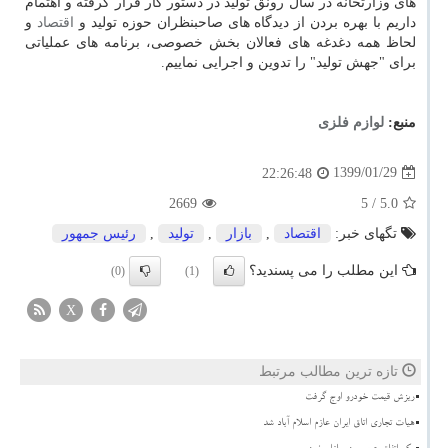
های وزارتخانه در سال رونق تولید در دستور كار قرار گرفته و اهتمام
داریم با بهره بردن از دیدگاه های صاحبنظران حوزه تولید و
اقتصاد
و
لحاظ همه دغدغه های فعالان بخش خصوصی، برنامه های عملیاتی
برای "جهش تولید" را تدوین و اجرایی نماییم.
منبع:
لوازم فلزی
1399/01/29
22:26:48
2669
/ 5
5.0
تگهای خبر:
اقتصاد
,
بازار
,
تولید
,
رئیس جمهور
این مطلب را می پسندید؟
(0)
(1)
X
تازه ترین مطالب مرتبط
ریزش قیمت خودرو اوج گرفت
هیات تجاری اتاق ایران عازم اسلام آباد شد