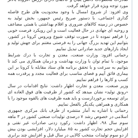
مورد توجه ویژه قرار خواهد گرفت.
وی افزود: از شروع امسال با وجود محدودیت های طرح فاصله
گذاری اجتماعی، با دستور صریح رئیس جمهور، بخش تولید به
خصوص در زمینه كالاهای ضروری و اقلام بهداشتی با همتی مضاعف
و روحیه ای جهادی در حال فعالیت است و این رویكرد فرصت خوبی
را فراهم نموده تا در صورت توقف شیوع ویروس كرونا در كشور،
بتوانیم این تهدید بزرگ جهانی را به فرصتی مغتنم برای جهش تولید و
ایجاد بازارهای جدید صادراتی تبدیل نماییم.
رحمانی افزود: وزارت صنعت، معدن و تجارت با درك شرایط
موجود، با تمام توان با وزارت بهداشت و درمان همكاری می كند تا
بتوانیم به سرعت و با تحقق برنامه های ستاد مقابله با كرونا بر این
بیماری فائق آییم و فضای مناسب برای فعالیت مجدد و پرقدرت همه
كسب و كارها را فراهم نماییم.
وزیر صنعت، معدن و تجارت اظهار داشت: نتایج اقدامات در سال
«رونق تولید» نشان میدهد كه كشور از ظرفیت های فوق العاده ای
برای توسعه برخوردارست و باید همه ظرفیت های بالقوه موجود را با
همكاری و همراهی یكدیگر بالفعل نماییم.
رحمانی با اشاره به آمار منتشره از طرف بانك مركزی جمهوری
اسلامی در خصوص رشد ۷ درصدی تولیدات صنعتی كشور در ۳ ماهه
سوم سال ۹۸، اظهار داشت: ركورد زدنی صادرات غیر نفتی و
افزایش حجم تجارت كشور به ۸۵ میلیارد دلار، افزایشی بودن بیش
از دو سوم تولیدات منتخب كالایی در سال قبل و افزایش چند برابری