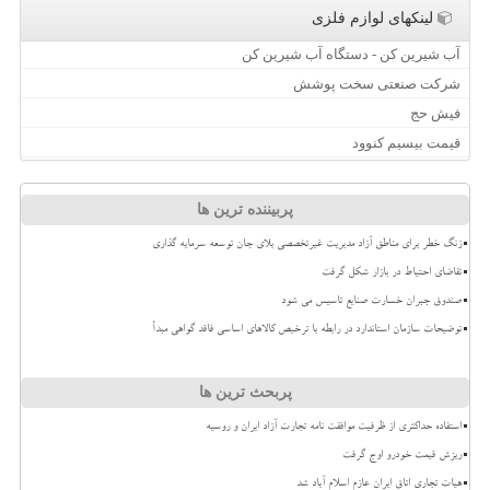
لینکهای لوازم فلزی
آب شیرین کن - دستگاه آب شیرین کن
شرکت صنعتی سخت پوشش
فیش حج
قیمت بیسیم کنوود
پربیننده ترین ها
زنگ خطر برای مناطق آزاد مدیریت غیرتخصصی بلای جان توسعه سرمایه گذاری
تقاضای احتیاط در بازار شکل گرفت
صندوق جبران خسارت صنایع تاسیس می شود
توضیحات سازمان استاندارد در رابطه با ترخیص کالاهای اساسی فاقد گواهی مبدأ
پربحث ترین ها
استفاده حداکثری از ظرفیت موافقت نامه تجارت آزاد ایران و روسیه
ریزش قیمت خودرو اوج گرفت
هیات تجاری اتاق ایران عازم اسلام آباد شد