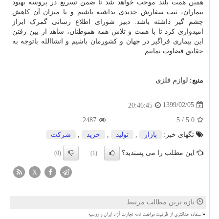
همین همت بلند موجب خواهد شد تا ضمن تسریع در پروسه بهبود
بیماران، ثبت سفارش جدیدی نداشته باشیم و یا میزان آن کاهش
چشم گیر داشته باشد. دبیر شورای اطلاع رسانی گمرک ابراز
امیدواری کرد تا با همت و تلاش همه هموطنان، شاهد از بین رفتن
این بیماری فراگیر در جهان و کشورمان باشیم و انشاالله باتوجه به
حقایق قضاوت نماییم
منبع:
لوازم فلزی
1399/02/05
20:46:45
2487
/ 5
5.0
تگهای خبر:
بازار
,
تولید
,
خرید
,
شركت
این مطلب را می پسندید؟
(0)
(1)
X
تازه ترین مطالب مرتبط
استفاده حداکثری از ظرفیت موافقت نامه تجارت آزاد ایران و روسیه