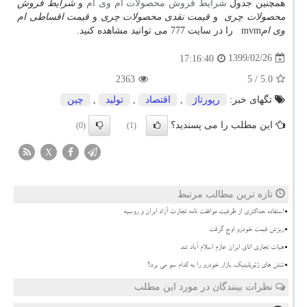
همچنین جدول
شرایط فروش محصولات ام وی ام
و
شرایط فروش
محصولات چری
و
قیمت نقدی محصولات چری
و
قیمت اقساطی ام
وی ام
mvm
را در سایت 777 می توانید مشاهده کنید
.
1399/02/26
17:16:40
2363
/ 5
5.0
تگهای خبر:
رپورتاژ
,
اقتصاد
,
تولید
,
چین
این مطلب را می پسندید؟
(0)
(1)
X
تازه ترین مطالب مرتبط
استفاده حداکثری از ظرفیت موافقت نامه تجارت آزاد ایران و روسیه
ریزش قیمت خودرو اوج گرفت
هیات تجاری اتاق ایران عازم اسلام آباد شد
تنش های ژئوپلیتیک، بازار خودرو را به کدام سو می برد؟
نظرات بینندگان در مورد این مطلب