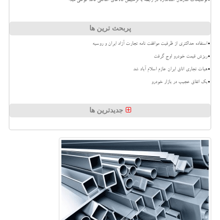
توضیحات سازمان استاندارد در رابطه با ترخیص کالاهای اساسی فاقد گواهی مبدأ
پربحث ترین ها
استفاده حداکثری از ظرفیت موافقت نامه تجارت آزاد ایران و روسیه
ریزش قیمت خودرو اوج گرفت
هیات تجاری اتاق ایران عازم اسلام آباد شد
بک اتفاق عجیب در بازار خودرو
جدیدترین ها