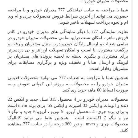
محصولات مدیران خودرو :
شما با مراجعه به سایت نمایندگی 777 مدیران خودرو و یا مراجعه
حضوری می توانید از آخرین شرایط فروش محصولات چری و ام وی
ام و نحوه پرداخت تسهیلات باخبر شوید.
تفاوت نمایندگی 777 با دیگر نمایندگی های مدیران خودرو در کادر
فروش ماهر ، امکان تست درایو تمامی محصولات مدیران خودرو در
تمامی شعبات و ارسال رایگان خودرو درب منزل مشتریان و رفت و
برگشت مشتریان با اسنپ و امکان تسهیلات ارزانتر و بی دردسرتر
برای مشتریان و پیگیری لحظه به لحظه پرونده های مشتریان در
لیزینگ و ارسال هدایا و تخفیف ویژه و برگزاری مسابقات برای
مشتریان وفادار است.
همچنین شما با مراجعه به شعبات 777 می توانید محصولات قدیمی
مدیران خودرو را به محصولات به روزتر این کمپانی تعویض و به
صورت اقساط 60 ماهه خریداری کنید.
محصولات مدیران خودرو در 4 محصول 315 نسل جدید و ایکس 22
دنده و اتومات و ایکس 33 اسپرت و ایکس 55 برای برند
mvm
است
و برای برند چری 4 محصول آریزو 5 توربو ، آریزو 6 جدید و تیگو 5
نیو و تیگو 7 اکسلنت است. همچنین شما می توانید کاتالوگ
محصولات چری و
mvm
و تور 360 درجه را در سایت 777 مشاهده
کنید.