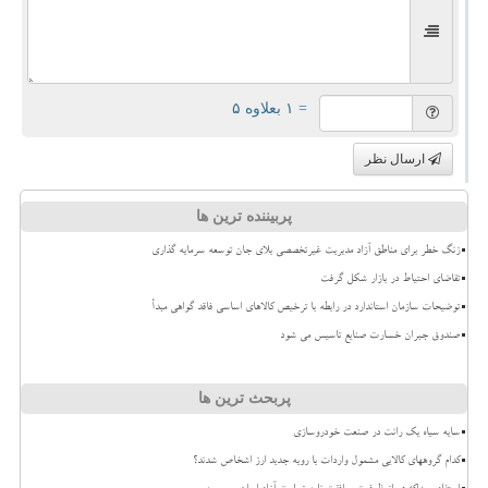
= ۱ بعلاوه ۵
ارسال نظر
پربیننده ترین ها
زنگ خطر برای مناطق آزاد مدیریت غیرتخصصی بلای جان توسعه سرمایه گذاری
تقاضای احتیاط در بازار شکل گرفت
توضیحات سازمان استاندارد در رابطه با ترخیص کالاهای اساسی فاقد گواهی مبدأ
صندوق جبران خسارت صنایع تاسیس می شود
پربحث ترین ها
سایه سیاه یک رانت در صنعت خودروسازی
کدام گروههای کالایی مشمول واردات با رویه جدید ارز اشخاص شدند؟