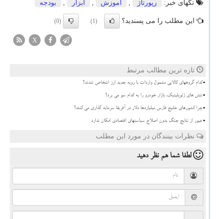
تگهای خبر:
رپورتاژ
,
آموزش
,
ابزار
,
بودجه
این مطلب را می پسندید؟
(0)
(1)
X
تازه ترین مطالب مرتبط
کدام گروههای کالایی مشمول واردات با رویه جدید ارز اشخاص شدند؟
تنش های ژئوپلیتیک، بازار خودرو را به کدام سو می برد؟
چرا کشورهای خلیج فارس میلیاردها دلار در آفریقا سرمایه گذاری می کنند؟
عبور از نتایج جنگ بدون اصلاح سیاستهای اقتصادی امکان ندارد
نظرات بینندگان در مورد این مطلب
لطفا شما هم
نظر دهید