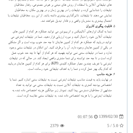
های تبلیغاتی آنلاین با استفاده از روش های مبتنی بر هوش مصنوعی، رفتار مخاطبان
تبلیغات را شناسایی کرده و تبلیغات را در بهترین زمان و در بهترین مکان، به مخاطبان
نمایش می دهند تا تبلیغات، تاثیرگذاری بیشتری داشته باشد. از این رو، مخاطبان تبلیغات با
احتمال بیشتری به مشتریان واقعی و و فادار تبدیل خواهند شد.
قابلیت پیگیری کاربران
شما به کمک ابزارهای آنالیتیکس و اتریبیوشن می توانید عملکرد هر کدام از کمپین های
تبلیغات آنلاین خود را دنبال کنید و مورد ارزیابی قرار دهید. شما در تبلیغات اینترنتی می
توانید دریابید که عملکرد هر کدام از کمپین هایتان تا چه حد خوب بوده است و اگر مشکلی
در یکی از کمپین هایتان وجود دارد، آن را برطرف کنید. این امکان در تبلیغات سنتی وجود
ندارد و شما در تبلیغات سنتی نمی توانید بفهمید که هر کدام از آنها تا چه حد خوب عمل
کرده است و تا چه حد توانسته برای شما مشتری واقعی ایجاد کند. در حالی که در تبلیغات
اینترنتی با تعریف چندین معیار عملکرد کلیدی
(KPI)
برای هر کدام از کمپین هایتان دریابید
که کدام یک بهتر عمل کرده و شما را به اهداف تبلیغاتی خود رسانده است.
هزینه مناسب
در نهایت باید به قیمت مناسب تبلیغات اینترنتی نسبت به تبلیغات سنتی اشاره کنیم. شما با
اختصاص بودجه کمتری به تبلیغات آنلاین نسبت به تبلیغات سنتی می توانید به تعداد
مشابهی از مخاطبان دسترسی پیدا کنید. نمودار زیر میانگین هزینه اختصاص داده شده به
تبلیغات اینترنتی را با هزینه اختصاص داده شده به تبلیغات سنتی مقایسه کرده است.
1399/02/30
01:07:56
2379
/ 5
5.0