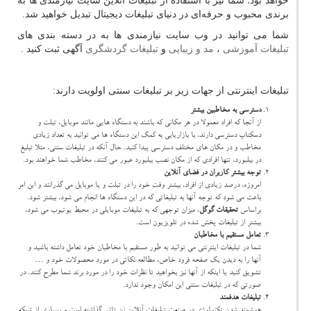
خواهد بود؛ شما نیز با استفاده از تبلیغات آنلاین سایت نیازمندی ها به
برندی محبوب و حرفه‌ای در دنیای تبلیغات دیجیتال تبدیل خواهید شد.
شما می توانید در وب سایت نیازمندی ها به در دسته بندی های
تبلیغات آموزشی
،
مد و زیبایی
و
تبلیغات گردشگری
آگهی ثبت کنید .
تبلیغات اینترنتی از جهات زیر بر تبلیغات سنتی اولویت دارند:
دسترسی به مخاطبین بیشتر
از آنجا که افراد معمولا در هر مکانی که باشند به دستگاه هایی مانند موبایل، تبلت و
دسکتاپ دسترسی دارند، با بازاریابی به کمک این دستگاه ها می توانید به تعداد زیادی
مخاطب و در مکان های مختلف دسترسی پیدا کنید. حال آنکه در تبلیغات سنتی، مثلا تبلیغ
در بیلبورد، تنها افرادی که از مکان نصب بیلبورد عبور می کنند، مخاطب شما خواهند بود.
توجه بیشتر کاربران در فضای آنلاین
امروزه، درصد زیادی از افراد، بیشتر وقت خود را در تبلت و یا موبایل می گذرانند و این امر
باعث می شود که توجه آنها به تبلیغاتی که در این دستگاه ها انجام می شود، بیشتر شود.
براساس
تحقیقات گوگل
، میزان توجهی که به تبلیغات موبایلی در محیط یوتیوب می شود،
بیشتر از تبلیغات پخش شده در تلویزیون است.
تعامل مستقیم با مخاطبان
شما در تبلیغات اینترنتی می توانید به طور مستقیم با مخاطبان خود تعامل داشته باشید و
آنها را به دیدن یک صفحه فرود خاص، مطالعه نکاتی در مورد محصولات خود و …
تشویق کنید یا اینکه از آنها نیز بخواهید تا نظرات خود را در مورد برند شما مطرح کنند. در
صورتی که در تبلیغات سنتی این امکان وجود ندارد.
تبلیغات هدفمند
هوشمند شدن تکنولوژی در صنعت تبلیغات آنلاین نیز تاثیر گذاشته است و بسیاری از شبکه