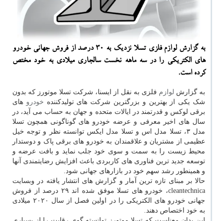
به گزارش لوازم فلزی تسلا نزدیك به ۳۰ درصد از فروش جهانی خودرو
های الكتریكی را در سه ماهه نخست سالجاری میلادی به خود مختص
كرده است.
به گزارش
لوازم
فلزی به نقل از ایسنا، شرکت تسلا موتورز که بدون
شک یکی از بهترین و بزرگترین شرکت های تولیدکننده
خودرو
های
برقی لوکس و قدرتمند در ایالات متحده و جهان به حساب می آید، در
سال های اخیر معرفی و عرضه خودرو های گوناگونی همچون تسلا
مدل ۳، تسلا مدل اس و تسلا مدل ایکس توانسته نظر و توجه خیل
عظیمی از مشتریان و علاقمندان به خودرو های برقی پاک و دوستدار
محیط زیست را به سمت و سوی خود جلب نماید و بافت عرضه و
توسعه جدید ترین فناوری های کاربردی باعث افزایش رضایتمندی آنها
و همینطور رشد سهم خود در بازارهای جهانی شود.
حالا بر مبنای تازه ترین آمار و گزارش های انتشار یافته در وبسایت
cleantechnica، خودرو های تسلا موفق شده اند ۲۹ درصد از فروش
جهانی خودرو های الکتریکی را در اولین فصل از سال ۲۰۲۰ میلادی
به خود اختصاص دهند.
این بدان معناست که تسلا موتورز توانسته گوی رقابت را از بسیاری