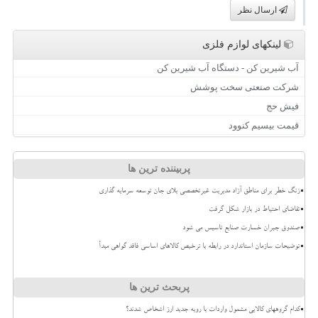
ارسال نظر
لینکهای لوازم فلزی
آب شیرین کن - دستگاه آب شیرین کن
شرکت صنعتی سخت پوشش
فیش حج
قیمت بیسیم کنوود
پربیننده ترین ها
زنگ خطر برای مناطق آزاد مدیریت غیرتخصصی بلای جان توسعه سرمایه گذاری
تقاضای احتیاط در بازار شکل گرفت
صندوق جبران خسارت صنایع تاسیس می شود
توضیحات سازمان استاندارد در رابطه با ترخیص کالاهای اساسی فاقد گواهی مبدأ
پربحث ترین ها
کدام گروههای کالایی مشمول واردات با رویه جدید ارز اشخاص شدند؟