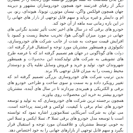
دیگر از رقبای قدرتمند خود همچون خودروسازان مشهور و دیرینه
جهان همچون فولکس واگن، نیسان موتورز، تویوتا، هیوندای، رنو، بی
ام و، دایملر و غیره برباید و سهم قابل توجهی از
بازار
های جهانی را
در این بازه زمانی سه ماهه از آن خود کند.
خودرو های برقی که در سال های اخیر تحت تأثیر تشدید نگرانی های
جهانی در مورد میزان آلودگی هوا، تخریب محیط زیست و کمبود یا
افزایش قیمت سوخت به شدت از جانب شرکت های خودروسازی،
تکنولوژی و همینطور مشتریان مورد توجه و استقبال قرار گرفته اند،
دولت
های گوناگونی در جهان هم تصمیم گرفته اند که با عرضه طرح
های تشویقی به شرکت های تولیدکننده این
محصولات
و همینطور
شهروندان خود، تولید و خرید و فروش وسایل نقلیه پاک و دوستدار
محیط زیست را به میزان قابل توجهی بالا برند.
بدین ترتیب شرکت های خودروسازی بزرگی تصمیم گرفته اند که
تغییر رویکرد داده و به سمت و سوی ساخت و طراحی خودرو های
برقی و الکتریکی و هیبریدی بپردازند تا در سال های آینده، مشتریان
خودرو بیشتر به خرید این محصولات روی بیاورند.
همچون برجسته ترین شرکت های خودروسازی که به تولید و توسعه
خودرو های تمام برقی با کیفیت، لوکس و قدرتمند پرداخته است،
می توان به شرکت آمریکایی تسلاموتورز اشاره نمود که توانسته
است با توسعه مدل خودرو های برقی تسلا ۳، تسلا ایکس و تسلا اس
به خوبی توسط مشتریان و علاقمندان مورد توجه و استقبال قرار
بگیرد و سهم قابل توجهی از بازارهای جهانی را به خود اختصاص دهد.