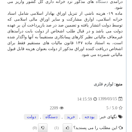
درآمدی
دستگاه
های مذکور نزد خزانه داری کل کشور واریز می
شود.
ماده ۱۹- هزینه ناشی از تنزیل اوراق بهادار اسلامی شامل اسناد
خزانه اسلامی، اوارق مشارکت و سایر اوراق مالی اسلامی که
توسط دولت انتشار یافته و تضمین صد در صد بازپرداخت آن بر عهده
دولت می باشد و در قبال طلب اشخاص از دولت بابت درآمدهای
غیرمعاف مالیاتی نظیر کارهای پیمانکاری مستقیماً به آنها واگذار شده
است، به استناد ماده ۱۴۷ قانون مالیات های مستقیم فقط برای
اشخاص دریافت کننده اوراق مذکور از دولت بعنوان هزینه قابل قبول
مالیاتی شمرده می شود.
منبع:
لوازم فلزی
1399/03/15
14:15:59
2209
/ 5
5.0
تگهای خبر:
بودجه
,
خرید
,
دستگاه
,
دولت
این مطلب را می پسندید؟
(0)
(1)