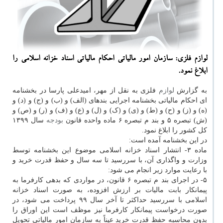
لوازم فلزی: سازمان امور مالیاتی احكام مالیاتی اسناد خزانه اسلامی را
ابلاغ نمود.
به گزارش
لوازم
فلزی به نقل از مهر، امیدعلی پارسا در بخشنامه
ای احکام مالیاتی بخشنامه اجرایی بندهای (الف) و (ب) و (ج) و (د) و
(ه) و (ز) و (ح) و (ط) و (ی) و (ک) و (ل) و (ع) و (ف) و (ر) و (ص) و
(ش) تبصره ۵ و بند م تبصره ۶ ماده واحده قانون
بودجه
سال ۱۳۹۹
کل کشور را ابلاغ نمود.
در این بخشنامه آمده است:
ماده ۳- انتشار اسناد خزانه اسلامی موضوع این بخشنامه توسط
وزارت و واگذاری آن، با سررسید تا سه سال و حفظ قدرت خرید و
با رعایت موارد زیر انجام می شود:
۵- در اجرای بند م تبصره ۶ قانون، در مواردی که بدهی کارفرما به
پیمانکار بابت مالیات بر ارزش افزوده، به صورت اسناد خزانه
اسلامی با سررسید حداکثر تا آخر سال ۹۹ پرداخت می شود، در
صورت درخواست پیمانکار کارفرما نیز موظف است این اوراق را
بدون محاسبه حفظ قدرت خرید عیناً به سازمان امور مالیاتی تحویل