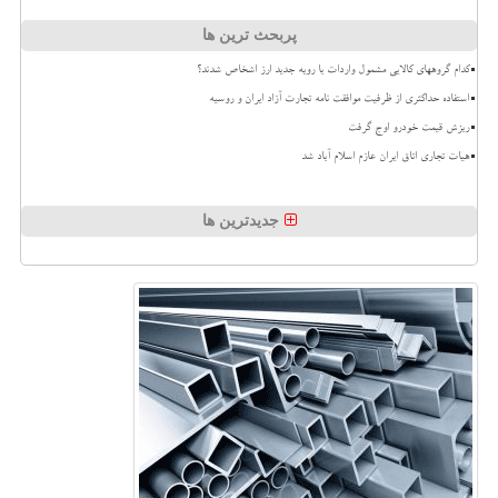
پربحث ترین ها
کدام گروههای کالایی مشمول واردات با رویه جدید ارز اشخاص شدند؟
استفاده حداکثری از ظرفیت موافقت نامه تجارت آزاد ایران و روسیه
ریزش قیمت خودرو اوج گرفت
هیات تجاری اتاق ایران عازم اسلام آباد شد
جدیدترین ها