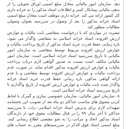
دهد. سازمان امور مالیاتی معادل مبلغ اسمی اوراق تحویلی را از
بدهی مالیاتی پیمانکار کسر و اطلاعات اسناد مذکور را به خزانه داری
کل کشور ارائه می کند. خزانه داری موظف است معادل مبلغ اسمی
اسناد خزانه مذکور را بعد از وصول در سررسید بعنوان وصولی
مطالبات منظور کند.
تبصره- در مواردی که با درخواست متقاضی بابت مالیات و عوارض
ارزش افزوده، اسناد خزانه اسلامی به متقاضی واگذار می شود،
بازه زمانی حفظ قدرت خرید اسناد مذکور از تاریخ پرداخت مالیات و
عوارض ارزش افزوده مربوط توسط متقاضی به سازمان امور
مالیاتی تا تاریخ سررسید اسناد خزانه اسلامی است. سازمان امور
مالیاتی مکلف است نسبت به صدور گواهی لازم درباب پرداخت
مالیات و عوارض ارزش افزوده مذکور اقدام نماید. در صورت عدم
پرداخت مالیات و عوارض ارزش افزوده توسط متقاضی و یا عدم
ارائه گواهی مذکور، بازه زمانی حفظ قدرت خرید اسناد خزانه
واگذار شده بابت مالیات و عوارض ارزش افزوده از تاریخ واگذاری تا
تاریخ سررسید اسناد خزانه اسلامی است.
۸- سازمان امور مالیاتی، سازمان خصوصی سازی و گمرک با لحاظ
کردن مشوق های مناسب حداکثر دو ماه بعد از تصویب این بخشنامه
تمهیدات لازم برای پذیرش اسناد خزانه اسلامی
دولت
با سررسید
حداکثر تا آخر سال ۹۹ را در قبال مطالبات معوق خود از دارندگان
اسناد مذکور اتخاذ و مراتب را به نحو مقتضی اطلاع رسانی کنند.
مبلغ اسمی اسناد فوق الذکر در سررسیدهای مقرر به حساب های