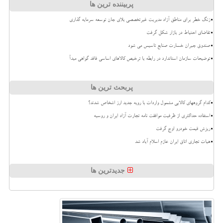
پربیننده ترین ها
زنگ خطر برای مناطق آزاد مدیریت غیرتخصصی بلای جان توسعه سرمایه گذاری
تقاضای احتیاط در بازار شکل گرفت
صندوق جبران خسارت صنایع تاسیس می شود
توضیحات سازمان استاندارد در رابطه با ترخیص کالاهای اساسی فاقد گواهی مبدأ
پربحث ترین ها
کدام گروههای کالایی مشمول واردات با رویه جدید ارز اشخاص شدند؟
استفاده حداکثری از ظرفیت موافقت نامه تجارت آزاد ایران و روسیه
ریزش قیمت خودرو اوج گرفت
هیات تجاری اتاق ایران عازم اسلام آباد شد
جدیدترین ها