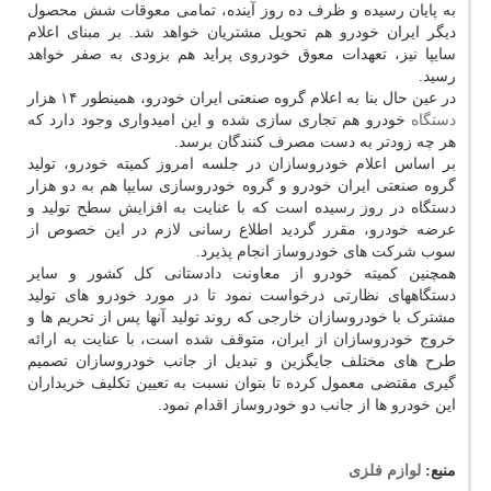
به پایان رسیده و ظرف ده روز آینده، تمامی معوقات شش محصول
دیگر ایران خودرو هم تحویل مشتریان خواهد شد. بر مبنای اعلام
سایپا نیز، تعهدات معوق خودروی پراید هم بزودی به صفر خواهد
رسید.
در عین حال بنا به اعلام گروه صنعتی ایران خودرو، همینطور ۱۴ هزار
دستگاه
خودرو هم تجاری سازی شده و این امیدواری وجود دارد که
هر چه زودتر به دست مصرف کنندگان برسد.
بر اساس اعلام خودروسازان در جلسه امروز کمیته خودرو، تولید
گروه صنعتی ایران خودرو و گروه خودروسازی سایپا هم به دو هزار
دستگاه در روز رسیده است که با عنایت به افزایش سطح تولید و
عرضه خودرو، مقرر گردید اطلاع رسانی لازم در این خصوص از
سوب شرکت های خودروساز انجام پذیرد.
همچنین کمیته خودرو از معاونت دادستانی کل کشور و سایر
دستگاههای نظارتی درخواست نمود تا در مورد خودرو های تولید
مشترک با خودروسازان خارجی که روند تولید آنها پس از تحریم ها و
خروج خودروسازان از ایران، متوقف شده است، با عنایت به ارائه
طرح های مختلف جایگزین و تبدیل از جانب خودروسازان تصمیم
گیری مقتضی معمول کرده تا بتوان نسبت به تعیین تکلیف خریداران
این خودرو ها از جانب دو خودروساز اقدام نمود.
منبع:
لوازم فلزی