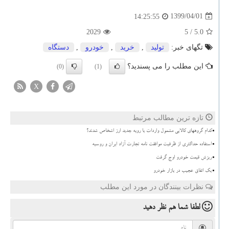
1399/04/01
14:25:55
2029
/ 5
5.0
تگهای خبر:
تولید
,
خرید
,
خودرو
,
دستگاه
این مطلب را می پسندید؟
(0)
(1)
X
تازه ترین مطالب مرتبط
کدام گروههای کالایی مشمول واردات با رویه جدید ارز اشخاص شدند؟
استفاده حداکثری از ظرفیت موافقت نامه تجارت آزاد ایران و روسیه
ریزش قیمت خودرو اوج گرفت
بک اتفاق عجیب در بازار خودرو
نظرات بینندگان در مورد این مطلب
لطفا شما هم
نظر دهید