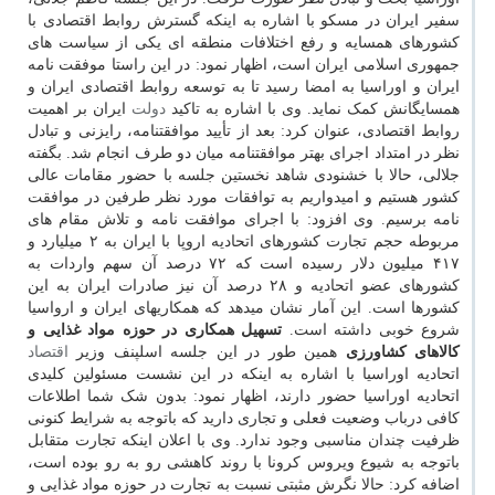
سفیر ایران در مسکو با اشاره به اینکه گسترش روابط اقتصادی با
کشورهای همسایه و رفع اختلافات منطقه ای یکی از سیاست های
جمهوری اسلامی ایران است، اظهار نمود: در این راستا موفقت نامه
ایران و اوراسیا به امضا رسید تا به توسعه روابط اقتصادی ایران و
همسایگانش کمک نماید. وی با اشاره به تاکید
دولت
ایران بر اهمیت
روابط اقتصادی، عنوان کرد: بعد از تأیید موافقتنامه، رایزنی و تبادل
نظر در امتداد اجرای بهتر موافقتنامه میان دو طرف انجام شد. بگفته
جلالی، حالا با خشنودی شاهد نخستین جلسه با حضور مقامات عالی
کشور هستیم و امیدواریم به توافقات مورد نظر طرفین در موافقت
نامه برسیم. وی افزود: با اجرای موافقت نامه و تلاش مقام های
مربوطه حجم تجارت کشورهای اتحادیه اروپا با ایران به ۲ میلیارد و
۴۱۷ میلیون دلار رسیده است که ۷۲ درصد آن سهم واردات به
کشورهای عضو اتحادیه و ۲۸ درصد آن نیز صادرات ایران به این
کشورها است. این آمار نشان میدهد که همکاریهای ایران و ارواسیا
شروع خوبی داشته است.
تسهیل همکاری در حوزه مواد غذایی و
کالاهای کشاورزی
همین طور در این جلسه اسلپنف وزیر
اقتصاد
اتحادیه اوراسیا با اشاره به اینکه در این نشست مسئولین کلیدی
اتحادیه اوراسیا حضور دارند، اظهار نمود: بدون شک شما اطلاعات
کافی درباب وضعیت فعلی و تجاری دارید که باتوجه به شرایط کنونی
ظرفیت چندان مناسبی وجود ندارد. وی با اعلان اینکه تجارت متقابل
باتوجه به شیوع ویروس کرونا با روند کاهشی رو به رو بوده است،
اضافه کرد: حالا نگرش مثبتی نسبت به تجارت در حوزه مواد غذایی و