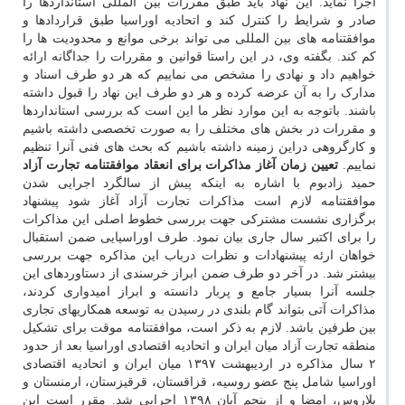
اجرا نماید. این نهاد باید طبق مقررات بین المللی استانداردها را
صادر و شرایط را کنترل کند و اتحادیه اوراسیا طبق قراردادها و
موافقتنامه های بین المللی می تواند برخی موانع و محدودیت ها را
کم کند. بگفته وی، در این راستا قوانین و مقررات را جداگانه ارائه
خواهیم داد و نهادی را مشخص می نماییم که هر دو طرف اسناد و
مدارک را به آن عرضه کرده و هر دو طرف این نهاد را قبول داشته
باشند. باتوجه به این موارد نظر ما این است که بررسی استانداردها
و مقررات در بخش های مختلف را به صورت تخصصی داشته باشیم
و کارگروهی دراین زمینه داشته باشیم که بحث های فنی آنرا تنظیم
نماییم.
تعیین زمان آغاز مذاکرات برای انعقاد موافقتنامه تجارت آزاد
حمید زادبوم با اشاره به اینکه پیش از سالگرد اجرایی شدن
موافقتنامه لازم است مذاکرات تجارت آزاد آغاز شود پیشنهاد
برگزاری نشست مشترکی جهت بررسی خطوط اصلی این مذاکرات
را برای اکتبر سال جاری بیان نمود. طرف اوراسیایی ضمن استقبال
خواهان ارئه پیشنهادات و نظرات درباب این مذاکره جهت بررسی
بیشتر شد. در آخر دو طرف ضمن ابراز خرسندی از دستاوردهای این
جلسه آنرا بسیار جامع و پربار دانسته و ابراز امیدواری کردند،
مذاکرات آتی بتواند گام بلندی در رسیدن به توسعه همکاریهای تجاری
بین طرفین باشد. لازم به ذکر است، موافقتنامه موقت برای تشکیل
منطقه تجارت آزاد میان ایران و اتحادیه اقتصادی اوراسیا بعد از حدود
۲ سال مذاکره در اردیبهشت ۱۳۹۷ میان ایران و اتحادیه اقتصادی
اوراسیا شامل پنج عضو روسیه، قزاقستان، قرقیزستان، ارمنستان و
بلاروس، امضا و از پنجم آبان ۱۳۹۸ اجرایی شد. مقرر است این