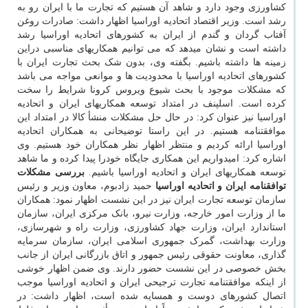
کشاورزی وجود دارد و شاهد آن هستیم که تجارت ما با ایران رو به
رشد است. وزیر اقتصاد اتحادیه اوراسیا اظهار داشت: صادرات روغن
آفتاب گردان و گندم از ایران به کشورهای اتحادیه اوراسیا رشد
داشته است و نشان میدهد که می توانیم همکاریهای مناسبی دراین
زمینه ها داشته باشیم. بگفته وی، بدون شک بحث تجارت ایران با
کشورهای اتحادیه اوراسیا با محدودیت ها و موانعی مواجه می باشد
که مشکلات موجود با بحث شیوع ویروس کرونا شرایط را سخت
کرده است. اسلپنف در امتداد توسعه همکاریهای ایران و اتحادیه
اوراسیا نیز عنوان کرد: در حال حل مشکلات منشأ کالا در امتداد این
موافقتنامه هستیم. در این راستا توضیحانی به همکاران اتحادیه
اوراسیا ارائه کردیم و منتظر اظهار نظر همکاران خود هستیم. وی
اشاره کرد: امیدواریم این همکاری جایگاه خودرا پیدا کرده و ما شاهد
توسعه همکاریهای ایران و اتحادیه اوراسیا باشیم.
بررسی مشکلات
توافقنامه ایران و اتحادیه اوراسیا
حمید زادبوم، معاون وزیر و رئیس
سازمان توسعه تجارت ایران نیز در این نشست اظهار نمود: همکاران
ما از وزارت امور خارجه، وزارت نیرو، بانک مرکزی ایران، سازمان
استاندارد ایران، وزارت جهاد کشاورزی، وزارت راه و شهرسازی،
وزارت بهداشت، گمرک جمهوری اسلامی ایران، سازمان سرمایه
گذاری، معاونت حقوقی رئیس جمهور و اتاق بازرگانی ایران از جانب
بخش خصوصی در این نشست حضور دارند. وی ضمن اظهار خوشی
از اینکه موافقتنامه تجارت ترجیحی ایران و اتحادیه اوراسیا موجب
اتصال کشورهای دوست و همسایه شده است، اظهار داشت: در