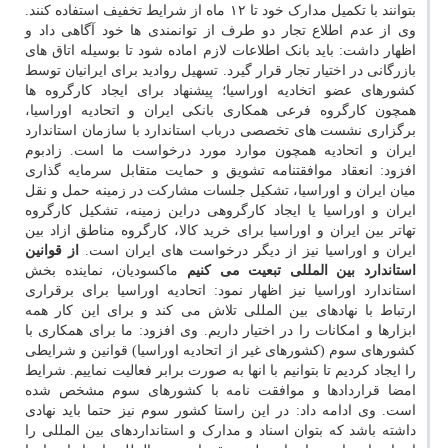
بتوانند با تکمیل مدارک خود تا ۱۲ ماه از شرایط تخفیف استفاده کنند.
وی از عدم اطلاع تجار دو طرف از توانمندی ها خود آگاهی داد و
اظهار داشت: باید بانک اطلاعات لازم اماده شود تا بوسیله اتاق های
بازرگانی در اختیار تجار قرار گیرد. تسهیل روادید برای ایرانیان توسط
کشورهای عضو اتخادیه اوراسیا؛ پیشنهاد برای ایجاد کارگروه ها
همچون کارگروه فرعی همکاری بانکی ایران و اتحادیه اوراسیا،
برگزاری نشست های تخصصی درباب استاندارد با سازمان استاندارد
ایران و اتحادیه همچون موارد مورد درخواست ما است. زادبوم
افزود: انعقاد موافقتنامه تشویق و حمایت متقابل سرمایه گذاری
میان ایران و اوراسیا، تشکیل جلسات مشارکت در زمینه حمل و نقل
ایران و اوراسیا یا ایجاد کارگروهی دراین زمینه، تشکیل کارگروه
تهاتر بین ایران و اوراسیا برای خرید کالا، کارگروه مناطق ازاد بین
ایران و اوراسیا نیز از دیگر درخواست های ایران است.
از قوانین
استاندارد بین المللی تبعیت می کنیم
ماکسودیان، نماینده بخش
استاندارد اوراسیا نیز اظهار نمود: اتحادیه اوراسیا برای برقراری
ارتباط با نهادهای بین المللی تلاش می کند و برای این کار همه
ابزارها و امکانات را در اختیار داریم. وی افزود: ما برای همکاری با
کشورهای سوم (کشورهای غیر از اتحادیه اوراسیا) قوانین و شرایطی
را ایجاد کردیم تا بتوانیم با انها به صورت برابر فعالیت نماییم. شرایط
امضا قراردادها و موافقت نامه با کشورهای سوم مشخص شده
است. وی ادامه داد: در این راستا کشور سوم نیز حتما باید نهادی
داشته باشد که بتوان اسناد و مدارک و استانداردهای بین المللی را