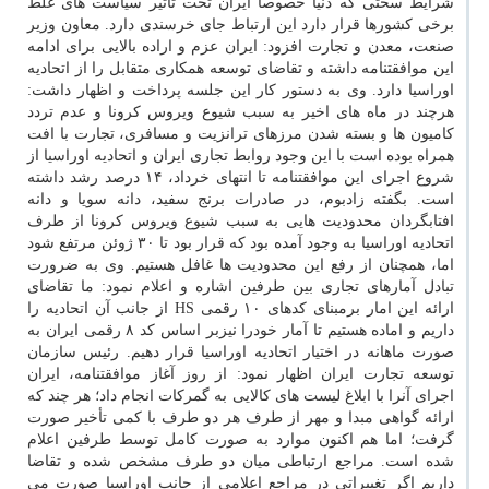
شرایط سختی که دنیا خصوصاً ایران تحت تأثیر سیاست های غلط
برخی کشورها قرار دارد این ارتباط جای خرسندی دارد. معاون وزیر
صنعت، معدن و تجارت افزود: ایران عزم و اراده بالایی برای ادامه
این موافقتنامه داشته و تقاضای توسعه همکاری متقابل را از اتحادیه
اوراسیا دارد. وی به دستور کار این جلسه پرداخت و اظهار داشت:
هرچند در ماه های اخیر به سبب شیوع ویروس کرونا و عدم تردد
کامیون ها و بسته شدن مرزهای ترانزیت و مسافری، تجارت با افت
همراه بوده است با این وجود روابط تجاری ایران و اتحادیه اوراسیا از
شروع اجرای این موافقتنامه تا انتهای خرداد، ۱۴ درصد رشد داشته
است. بگفته زادبوم، در صادرات برنج سفید، دانه سویا و دانه
افتابگردان محدودیت هایی به سبب شیوع ویروس کرونا از طرف
اتحادیه اوراسیا به وجود آمده بود که قرار بود تا ۳۰ ژوئن مرتفع شود
اما، همچنان از رفع این محدودیت ها غافل هستیم. وی به ضرورت
تبادل آمارهای تجاری بین طرفین اشاره و اعلام نمود: ما تقاضای
ارائه این امار برمبنای کدهای ۱۰ رقمی HS از جانب آن اتحادیه را
داریم و اماده هستیم تا آمار خودرا نیزبر اساس کد ۸ رقمی ایران به
صورت ماهانه در اختیار اتحادیه اوراسیا قرار دهیم. رئیس سازمان
توسعه تجارت ایران اظهار نمود: از روز آغاز موافقتنامه، ایران
اجرای آنرا با ابلاغ لیست های کالایی به گمرکات انجام داد؛ هر چند که
ارائه گواهی مبدا و مهر از طرف هر دو طرف با کمی تأخیر صورت
گرفت؛ اما هم اکنون موارد به صورت کامل توسط طرفین اعلام
شده است. مراجع ارتباطی میان دو طرف مشخص شده و تقاضا
داریم اگر تغییراتی در مراجع اعلامی از جانب اوراسیا صورت می