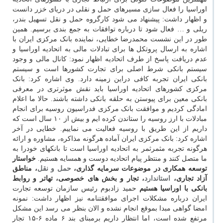
اوراسیا را فعال سازی مسیرهای حمل و نقلی در دریای خزر دانست
و اظهار داشت: پیشنهاد می شود کارگروه حمل و نقل تسهیل بندر،
ریلی و … فعال شود تا درباره توافقات به جمع بندی برسیم. همین
طور در این نشست محمدرضا خطایی، نماینده بانک مرکزی ایران با
اشاره به ارسال پروتکل ها برای تبادلات مالی به اتحادیه اوراسیا و
عدم دریافت پاسخ از طرف اتحادیه اظهار نمود: کانال مالی و وجود
سیستم بانکی شرط اصلی برای تجارت کشورها است و سیستم
بانکی ایران تجربه کافی دراین زمینه دارد. وی اشاره کرد: بانک
مرکزی کشورهای اتحادیه اوراسیا باید نقش موثرتری در معرفی
بانکی معین برای پیوستن به حلقه بانکی داشته باشند. حالا ما اعلام
امادگی کردیم و موافقت بانک مرکزی فدراسیون روسیه برای انجام
مبادلات با ارز روسیه را ستاندن کرده ایم و بیش از ۱۰ سال است که
داریم از این طریق با روسیه فعالیت می نماییم. خطایی در آخر
اشاره کرد: بانک مرکزی ایران آماده هرگونه مذاکره، مشاوره و ارائه
هرگونه تجربه مثمرثمر به اتحادیه اوراسیا است تا بانکهای خودرا به
ما متصل کنند و منتظر پیام اتحادیه دوست و همسایه هستیم.
خواستار
توسعه همکاری در موضوعات سرمایه گذاری،
حمل و نقل
، مناطق
آزاد تجاری،
استاندارد
، تجار و بخش های خصوصی، تهاتر و روابط
بانکی با اوراسیا هستیم
حمید زادبوم رئیس سازمان توسعه تجارت
ایران درباره مشکلات اجرای موافقتنامه نیز اظهار داشت: نمونه
امضا گواهی مبدا بموقع انجام نشده و الان بنظر می رسد این مشکل
مرتفع شده است، اما انتظار داریم برمبنای بند ۶ ماده ۶-۱۵ تجار