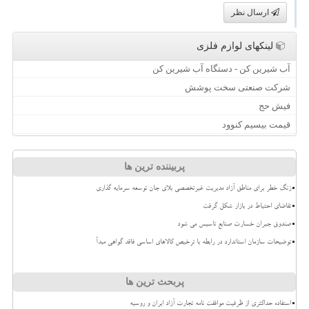
ارسال نظر
لینکهای لوازم فلزی
آب شیرین کن - دستگاه آب شیرین کن
شرکت صنعتی سخت پوشش
فیش حج
قیمت بیسیم کنوود
پربیننده ترین ها
زنگ خطر برای مناطق آزاد مدیریت غیرتخصصی بلای جان توسعه سرمایه گذاری
تقاضای احتیاط در بازار شکل گرفت
صندوق جبران خسارت صنایع تاسیس می شود
توضیحات سازمان استاندارد در رابطه با ترخیص کالاهای اساسی فاقد گواهی مبدأ
پربحث ترین ها
استفاده حداکثری از ظرفیت موافقت نامه تجارت آزاد ایران و روسیه