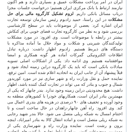
ایران در امر پرداخت مشکلات عمیق و بسیاری دارند و هم اکنون
نیازمند ارتباط با بانک مرکزی ایران هستیم؛ درخواست جلسات مجزا
درباب مسائل بانکی داریم.
لزوم تشکیل کارگروه مالی برای حل
مشکلات
در این راستا، حمید زادبوم رئیس سازمان توسعه تجارت
ایران اشاره کرد: بعضی از موضوعات باید در سطح کارشناسی
بررسی شود و به نظر من کارگروه تجارت فضای خوبی برای کنکاش
بیشتر در رابطه با موضوعات است. وی افزود: در مورد مشکلات
تولیدکنندگان شیرینی و شکلات و مواد حلال ما آماده مذاکره با
دستگاه های ذیربط هستیم. زادبوم اظهار داشت: درباره تبادل
اطلاعات الکترونیکی گمرکات آماده هر گونه همکاری و امضا
موافقتنامه هستیم. وی ادامه داد: یکی از اشکالات اصلی تسویه
مبادلات بانکی است که باید یک کارگروه دراین زمینه ایجاد شود و
قبلاً پیشنهاد آن از جانب ایران به اتحادیه اعلام شده است. امین ترفع،
نماینده حمل و نقل وزارت راه و شهر سازی نیز در مورد کوریدور
شمال و جنوب و بنادر که می تواند در تجارت کمک کننده باشد، اظهار
داشت: هیچ محدودیتی دراین زمینه وجود ندارد. بندر چابهار که یکی از
مهمترین بنادر ایران است، همکاریهای خودرا با کشورهای منطقه به
وجود آورده و تخفیف های ۹۰ درصدی در هزینه های بندری اعمال می
کند. وی افزود: راه آهن چابهار-زاهدان در حال ساخت است و تا
اختتام امسال به شبکه ریلی متصل می شود. حالا بندر شهید رجایی
به شبکه ریلی متصل است و اماده انتقال کالا به بنادر امیراباد، اینچه
برون و رشت است. نماینده وزارت راه و شهرسازی یکی از
مهمترین موضوعات کنونی برای ارتباط تجاری با کشورهای اتحادیه