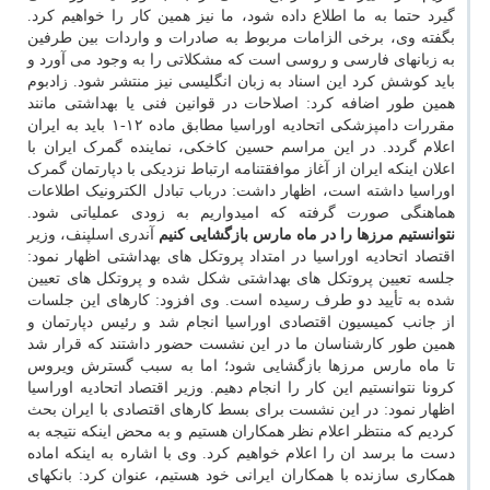
گیرد حتما به ما اطلاع داده شود، ما نیز همین کار را خواهیم کرد.
بگفته وی، برخی الزامات مربوط به صادرات و واردات بین طرفین
به زبانهای فارسی و روسی است که مشکلاتی را به وجود می آورد و
باید کوشش کرد این اسناد به زبان انگلیسی نیز منتشر شود. زادبوم
همین طور اضافه کرد: اصلاحات در قوانین فنی یا بهداشتی مانند
مقررات دامپزشکی اتحادیه اوراسیا مطابق ماده ۱۲-۱ باید به ایران
اعلام گردد. در این مراسم حسین کاخکی، نماینده گمرک ایران با
اعلان اینکه ایران از آغاز موافقتنامه ارتباط نزدیکی با دپارتمان گمرک
اوراسیا داشته است، اظهار داشت: درباب تبادل الکترونیک اطلاعات
هماهنگی صورت گرفته که امیدواریم به زودی عملیاتی شود.
نتوانستیم مرزها را در ماه مارس بازگشایی کنیم
آندری اسلپنف، وزیر
اقتصاد اتحادیه اوراسیا در امتداد پروتکل های بهداشتی اظهار نمود:
جلسه تعیین پروتکل های بهداشتی شکل شده و پروتکل های تعیین
شده به تأیید دو طرف رسیده است. وی افزود: کارهای این جلسات
از جانب کمیسیون اقتصادی اوراسیا انجام شد و رئیس دپارتمان و
همین طور کارشناسان ما در این نشست حضور داشتند که قرار شد
تا ماه مارس مرزها بازگشایی شود؛ اما به سبب گسترش ویروس
کرونا نتوانستیم این کار را انجام دهیم. وزیر اقتصاد اتحادیه اوراسیا
اظهار نمود: در این نشست برای بسط کارهای اقتصادی با ایران بحث
کردیم که منتظر اعلام نظر همکاران هستیم و به محض اینکه نتیجه به
دست ما برسد ان را اعلام خواهیم کرد. وی با اشاره به اینکه اماده
همکاری سازنده با همکاران ایرانی خود هستیم، عنوان کرد: بانکهای