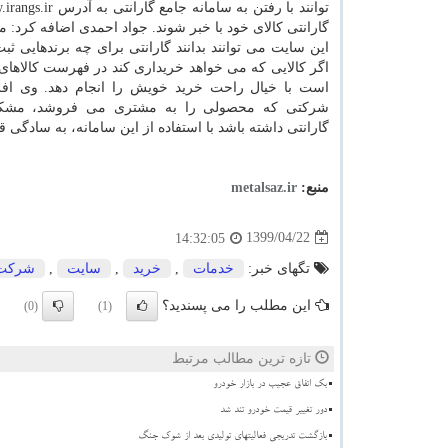
گارانتی کالای خود با خبر شوند. جواد احمدی اضافه کرد: مر
این سایت می توانند بدانند گارانتی برای چه برندهایی 
اگر کالایی که می خواهد خریداری کند در فهرست کالاهای 
است با خیال راحت خرید خویش را انجام دهد. وی افزود:
شرکتی که محصولی را به مشتری می فروشد، مشک
گارانتی داشته باشد با استفاده از این سامانه، به سادگی 
منبع:
metalsaz.ir
1399/04/22
14:32:05
تگهای خبر:
خدمات
,
خرید
,
سایت
,
شركت
این مطلب را می پسندید؟
(0)
(1)
تازه ترین مطالب مرتبط
بک اتفاق عجیب در بازار خودرو
دور تغییر قیمت خودرو تند شد
بازگشت تدریجی فعالیتهای تولیدی بعد از شوک جنگ