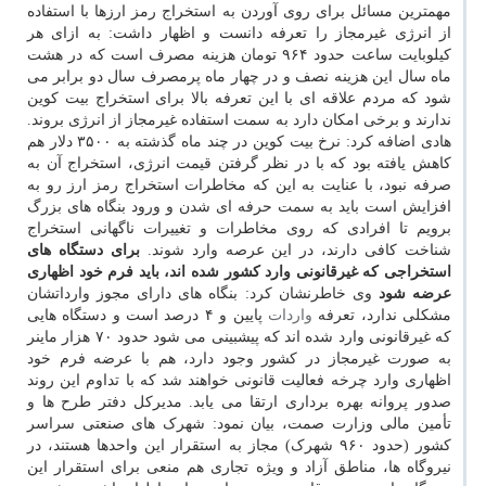
مهمترین مسائل برای روی آوردن به استخراج رمز ارزها با استفاده
از انرژی غیرمجاز را تعرفه دانست و اظهار داشت: به ازای هر
کیلوبایت ساعت حدود ۹۶۴ تومان هزینه مصرف است که در هشت
ماه سال این هزینه نصف و در چهار ماه پرمصرف سال دو برابر می
شود که مردم علاقه ای با این تعرفه بالا برای استخراج بیت کوین
ندارند و برخی امکان دارد به سمت استفاده غیرمجاز از انرژی بروند.
هادی اضافه کرد: نرخ بیت کوین در چند ماه گذشته به ۳۵۰۰ دلار هم
کاهش یافته بود که با در نظر گرفتن قیمت انرژی، استخراج آن به
صرفه نبود، با عنایت به این که مخاطرات استخراج رمز ارز رو به
افزایش است باید به سمت حرفه ای شدن و ورود بنگاه های بزرگ
برویم تا افرادی که روی مخاطرات و تغییرات ناگهانی استخراج
شناخت کافی دارند، در این عرصه وارد شوند.
برای دستگاه های
استخراجی که غیرقانونی وارد کشور شده اند، باید فرم خود اظهاری
عرضه شود
وی خاطرنشان کرد: بنگاه های دارای مجوز وارداتشان
مشکلی ندارد، تعرفه
واردات
پایین و ۴ درصد است و دستگاه هایی
که غیرقانونی وارد شده اند که پیشبینی می شود حدود ۷۰ هزار ماینر
به صورت غیرمجاز در کشور وجود دارد، هم با عرضه فرم خود
اظهاری وارد چرخه فعالیت قانونی خواهند شد که با تداوم این روند
صدور پروانه بهره برداری ارتقا می یابد. مدیرکل دفتر طرح ها و
تأمین مالی وزارت صمت، بیان نمود: شهرک های صنعتی سراسر
کشور (حدود ۹۶۰ شهرک) مجاز به استقرار این واحدها هستند، در
نیروگاه ها، مناطق آزاد و ویژه تجاری هم منعی برای استقرار این