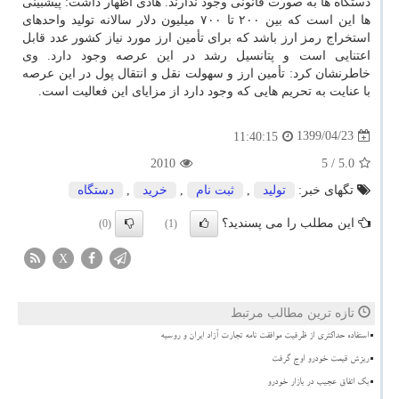
دستگاه ها به صورت قانونی وجود ندارند. هادی اظهار داشت: پیشبینی
ها این است که بین ۲۰۰ تا ۷۰۰ میلیون دلار سالانه تولید واحدهای
استخراج رمز ارز باشد که برای تأمین ارز مورد نیاز کشور عدد قابل
اعتنایی است و پتانسیل رشد در این عرصه وجود دارد. وی
خاطرنشان کرد: تأمین ارز و سهولت نقل و انتقال پول در این عرصه
با عنایت به تحریم هایی که وجود دارد از مزایای این فعالیت است.
1399/04/23
11:40:15
2010
/ 5
5.0
تگهای خبر:
تولید
,
ثبت نام
,
خرید
,
دستگاه
این مطلب را می پسندید؟
(0)
(1)
X
تازه ترین مطالب مرتبط
استفاده حداکثری از ظرفیت موافقت نامه تجارت آزاد ایران و روسیه
ریزش قیمت خودرو اوج گرفت
بک اتفاق عجیب در بازار خودرو