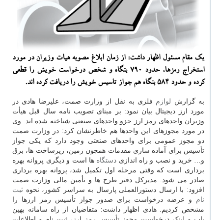
یك مقام مسئول اظهار داشت: از زمان ابلاغ مصوبه هیات وزیران در مورد
استخراج رمزها، حدود ۷۹۰ بنگاه و شخص درخواست خویش را قطعی
كرده و حدود ۵۸۴ بنگاه هم جواز تاسیس خویش را دریافت كرده اند.
به گزارش
لوازم
فلزی به نقل از وزارت صمت، علیرضا هادی در
مورد ارز دیجیتال بیان نمود: بر مبنای تصویب نامه سال قبل هیأت
وزیران واحدهای رمز ارز جزو واحدهای صنعتی شناخته شده اند. وی
در مورد مجوزهای این واحدها هم خاطرنشان کرد: در وزارت صمت
دو مجوز عمومی برای واحدهای صنعتی وجود دارد که یکی جواز
تأسیس برای آماده سازی مقدمات همچون زمین، زیرساخت ها، برق
و… خرید و نصب و راه اندازی
دستگاه
ها است و دیگری پروانه بهره
برداری است که وقتی مرحله اول تکمیل شد، پروانه بهره برداری
صادر می شود. مدیرکل دفتر طرح ها و تأمین مالی وزارت صمت
افزود: با ارسال دستورالعملی پارسال به سراسر کشور، نحوه
ثبت
نام
و عرضه درخواست برای صدور جواز تأسیس رمز ارزها را
مشخص کردیم. هادی اظهار داشت: متقاضیان از راه سامانه بهین
یاب و لینک درخواست مجوز تأسیس رمز ارز، ثبت نام و اطلاعات