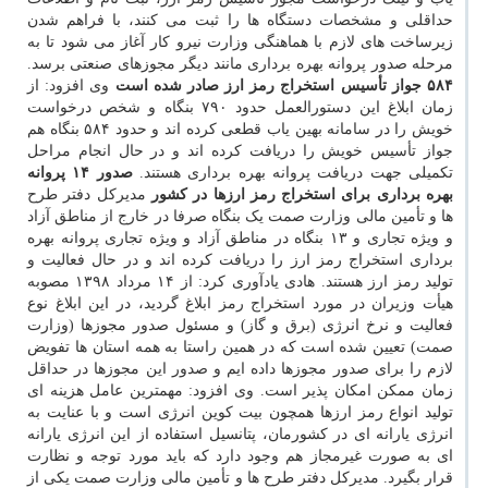
حداقلی و مشخصات دستگاه ها را ثبت می کنند، با فراهم شدن
زیرساخت های لازم با هماهنگی وزارت نیرو کار آغاز می شود تا به
مرحله صدور پروانه بهره برداری مانند دیگر مجوزهای صنعتی برسد.
۵۸۴ جواز تأسیس استخراج رمز ارز صادر شده است
وی افزود: از
زمان ابلاغ این دستورالعمل حدود ۷۹۰ بنگاه و شخص درخواست
خویش را در سامانه بهین یاب قطعی کرده اند و حدود ۵۸۴ بنگاه هم
جواز تأسیس خویش را دریافت کرده اند و در حال انجام مراحل
تکمیلی جهت دریافت پروانه بهره برداری هستند.
صدور ۱۴ پروانه
بهره برداری برای استخراج رمز ارزها در کشور
مدیرکل دفتر طرح
ها و تأمین مالی وزارت صمت یک بنگاه صرفا در خارج از مناطق آزاد
و ویژه تجاری و ۱۳ بنگاه در مناطق آزاد و ویژه تجاری پروانه بهره
برداری استخراج رمز ارز را دریافت کرده اند و در حال فعالیت و
تولید رمز ارز هستند. هادی یادآوری کرد: از ۱۴ مرداد ۱۳۹۸ مصوبه
هیأت وزیران در مورد استخراج رمز ابلاغ گردید، در این ابلاغ نوع
فعالیت و نرخ انرژی (برق و گاز) و مسئول صدور مجوزها (وزارت
صمت) تعیین شده است که در همین راستا به همه استان ها تفویض
لازم را برای صدور مجوزها داده ایم و صدور این مجوزها در حداقل
زمان ممکن امکان پذیر است. وی افزود: مهمترین عامل هزینه ای
تولید انواع رمز ارزها همچون بیت کوین انرژی است و با عنایت به
انرژی یارانه ای در کشورمان، پتانسیل استفاده از این انرژی یارانه
ای به صورت غیرمجاز هم وجود دارد که باید مورد توجه و نظارت
قرار بگیرد. مدیرکل دفتر طرح ها و تأمین مالی وزارت صمت یکی از