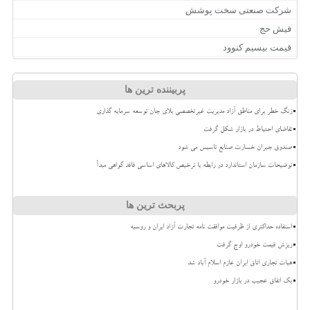
شرکت صنعتی سخت پوشش
فیش حج
قیمت بیسیم کنوود
پربیننده ترین ها
زنگ خطر برای مناطق آزاد مدیریت غیرتخصصی بلای جان توسعه سرمایه گذاری
تقاضای احتیاط در بازار شکل گرفت
صندوق جبران خسارت صنایع تاسیس می شود
توضیحات سازمان استاندارد در رابطه با ترخیص کالاهای اساسی فاقد گواهی مبدأ
پربحث ترین ها
استفاده حداکثری از ظرفیت موافقت نامه تجارت آزاد ایران و روسیه
ریزش قیمت خودرو اوج گرفت
هیات تجاری اتاق ایران عازم اسلام آباد شد
بک اتفاق عجیب در بازار خودرو