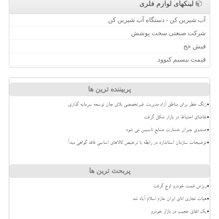
لینکهای لوازم فلزی
آب شیرین کن - دستگاه آب شیرین کن
شرکت صنعتی سخت پوشش
فیش حج
قیمت بیسیم کنوود
پربیننده ترین ها
زنگ خطر برای مناطق آزاد مدیریت غیرتخصصی بلای جان توسعه سرمایه گذاری
تقاضای احتیاط در بازار شکل گرفت
صندوق جبران خسارت صنایع تاسیس می شود
توضیحات سازمان استاندارد در رابطه با ترخیص کالاهای اساسی فاقد گواهی مبدأ
پربحث ترین ها
ریزش قیمت خودرو اوج گرفت
هیات تجاری اتاق ایران عازم اسلام آباد شد
بک اتفاق عجیب در بازار خودرو