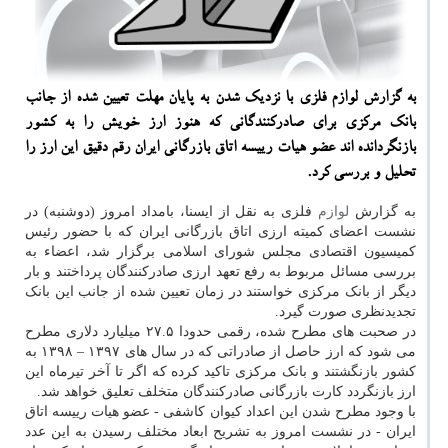
به گزارش لوازم فلزی با نزدیك شدن به پایان مهلت تعیین شده از جانب
بانك مركزی برای صادركنندگانی كه هنوز ارز خویش را به كشور
بازنگردانده اند عضو هیات رییسه اتاق بازرگانی ایران رقم دقیق این ارز را
تحلیل و بررسی كرد.
به گزارش
لوازم
فلزی به نقل از ایسنا، بامداد امروز (دوشنبه) در
نشست اعضای کمیته ارزی اتاق بازرگانی ایران که با حضور رئیس
کمیسیون اقتصادی مجلس شورای اسلامی برگزار شد، اعضاء به
بررسی مسائل مربوط به رفع تعهد ارزی صادرکنندگان پرداختند و بار
دیگر از بانک مرکزی خواستند در زمان تعیین شده از جانب این بانک
تجدیدنظری صورت گیرد.
در صحبت های مطرح شده، رقمی حدودا ۲۷.۵ میلیارد دلاری مطرح
می شود که ارز حاصل از صادراتی که در سال های ۱۳۹۷ – ۱۳۹۸ به
کشور بازنگشتند و بانک مرکزی تاکید کرده که اگر تا آخر تیرماه این
ارز بازنگردد کارت بازرگانی صادرکنندگان متخلف تعلیق خواهد شد.
با وجود مطرح شدن این اعداد کیوان کاشفی - عضو هیات رییسه اتاق
ایران - در نشست امروز به تشریح ابعاد مختلف رسیدن به این عدد