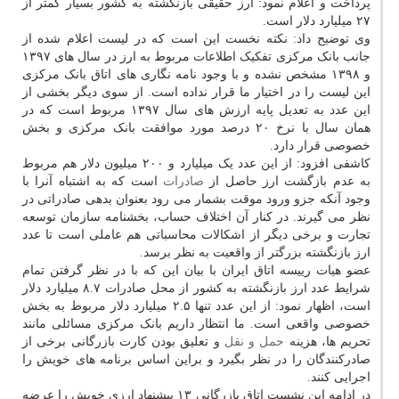
پرداخت و اعلام نمود: ارز حقیقی بازنگشته به کشور بسیار کمتر از
۲۷ میلیارد دلار است.
وی توضیح داد: نکته نخست این است که در لیست اعلام شده از
جانب بانک مرکزی تفکیک اطلاعات مربوط به ارز در سال های ۱۳۹۷
و ۱۳۹۸ مشخص نشده و با وجود نامه نگاری های اتاق بانک مرکزی
این لیست را در اختیار ما قرار نداده است. از سوی دیگر بخشی از
این عدد به تعدیل پایه ارزش های سال ۱۳۹۷ مربوط است که در
همان سال با نرخ ۲۰ درصد مورد موافقت بانک مرکزی و بخش
خصوصی قرار دارد.
کاشفی افزود: از این عدد یک میلیارد و ۲۰۰ میلیون دلار هم مربوط
به عدم بازگشت ارز حاصل از
صادرات
است که به اشتباه آنرا با
وجود آنکه جزو ورود موقت بشمار می رود بعنوان بدهی صادراتی در
نظر می گیرند. در کنار آن اختلاف حساب، بخشنامه سازمان توسعه
تجارت و برخی دیگر از اشکالات محاسباتی هم عاملی است تا عدد
ارز بازنگشته بزرگتر از واقعیت به نظر برسد.
عضو هیات رییسه اتاق ایران با بیان این که با در نظر گرفتن تمام
شرایط عدد ارز بازنگشته به کشور از محل صادرات ۸.۷ میلیارد دلار
است، اظهار نمود: از این عدد تنها ۲.۵ میلیارد دلار مربوط به بخش
خصوصی واقعی است. ما انتظار داریم بانک مرکزی مسائلی مانند
تحریم ها، هزینه
حمل و نقل
و تعلیق بودن کارت بازرگانی برخی از
صادرکنندگان را در نظر بگیرد و براین اساس برنامه های خویش را
اجرایی کنند.
در ادامه این نشست اتاق بازرگانی ۱۳ پیشنهاد ارزی خویش را عرضه