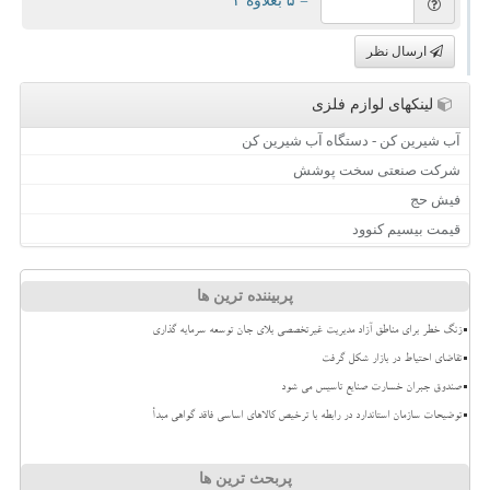
= ۵ بعلاوه ۲
ارسال نظر
لینکهای لوازم فلزی
آب شیرین کن - دستگاه آب شیرین کن
شرکت صنعتی سخت پوشش
فیش حج
قیمت بیسیم کنوود
پربیننده ترین ها
زنگ خطر برای مناطق آزاد مدیریت غیرتخصصی بلای جان توسعه سرمایه گذاری
تقاضای احتیاط در بازار شکل گرفت
صندوق جبران خسارت صنایع تاسیس می شود
توضیحات سازمان استاندارد در رابطه با ترخیص کالاهای اساسی فاقد گواهی مبدأ
پربحث ترین ها