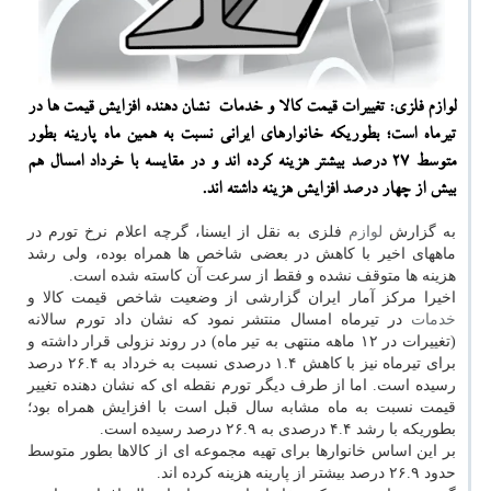
لوازم فلزی: تغییرات قیمت كالا و خدمات نشان دهنده افزایش قیمت ها در
تیرماه است؛ بطوریكه خانوارهای ایرانی نسبت به همین ماه پارینه بطور
متوسط 27 درصد بیشتر هزینه كرده اند و در مقایسه با خرداد امسال هم
بیش از چهار درصد افزایش هزینه داشته اند.
به گزارش
لوازم
فلزی به نقل از ایسنا، گرچه اعلام نرخ تورم در
ماههای اخیر با کاهش در بعضی شاخص ها همراه بوده، ولی رشد
هزینه ها متوقف نشده و فقط از سرعت آن کاسته شده است.
اخیرا مرکز آمار ایران گزارشی از وضعیت شاخص قیمت کالا و
خدمات
در تیرماه امسال منتشر نمود که نشان داد تورم سالانه
(تغییرات در ۱۲ ماهه منتهی به تیر ماه) در روند نزولی قرار داشته و
برای تیرماه نیز با کاهش ۱.۴ درصدی نسبت به خرداد به ۲۶.۴ درصد
رسیده است. اما از طرف دیگر تورم نقطه ای که نشان دهنده تغییر
قیمت نسبت به ماه مشابه سال قبل است با افزایش همراه بود؛
بطوریکه با رشد ۴.۴ درصدی به ۲۶.۹ درصد رسیده است.
بر این اساس خانوارها برای تهیه مجموعه ای از کالاها بطور متوسط
حدود ۲۶.۹ درصد بیشتر از پارینه هزینه کرده اند.