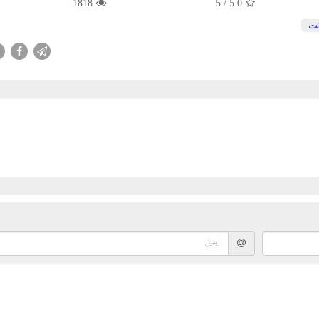
1818
/ 5
5.0
ت