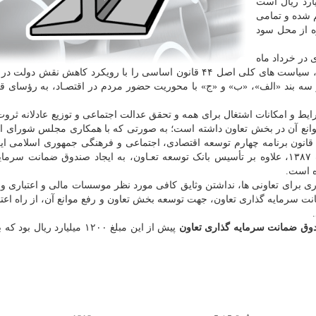
رمایه صندوق مبلغ یک هزار و ۶۵۰ میلیارد ریال است
ی تقسیم شده و تمامی
ه از محل سود
 در خرداد ماه
ملی، سیاست های کلی اصل ۴۴ قانون اساسی را با رویکرد کاهش نقش دولت 
سه بند «الف»، «ب» و «ج» با محوریت حضور مردم در اقتصـاد، به رؤسای ق
ط و امکانات اشتغال برای همه و تحقق عدالت اجتماعی و توزیع عادلانه ثروت،
موانع آن در بخش تعاون داشته است؛ به صورتی که با همکاری مجلس شورای ا
ده ۹ قانون اصلاح موادی از قانون برنامه چهارم توسعه اقتصادی، اجتماعی و فرهنگی جمهوری اسلامی 
اجرای سیاست های کلی اصل ۴۴ قانون اساسی مصوب ۱۳۸۷، علاوه بر تأسیس بانک توسعه تعـاون، به ایجاد صندوق ضمانت 
ه است.
اری برای تعاونی ها، نداشتن وثایق کافی مورد نظر موسسات مالی و اعتباری و ب
ت سرمایه گذاری تعاون، جهت توسعه بخش تعاون و رفع موانع آن، از راه اعت
ق ضمانت سرمایه گذاری تعاون
پیش از این مبلغ ۱۲۰۰ میلیارد ریال ب