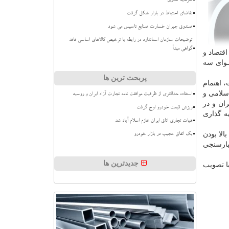
سرمایه گذاری
تقاضای احتیاط در بازار شکل گرفت
صندوق جبران خسارت صنایع تاسیس می شود
توضیحات سازمان استاندارد در رابطه با ترخیص کالاهای اساسی فاقد
گواهی مبدأ
در اقتصاد و
ـوای سه
پربحث ترین ها
 اهتمام
سلامی و
استفاده حداکثری از ظرفیت موافقت نامه تجارت آزاد ایران و روسیه
ایران و در
ریزش قیمت خودرو اوج گرفت
سرمایه گذاری
هیات تجاری اتاق ایران عازم اسلام آباد شد
الا بودن
بک اتفاق عجیب در بازار خودرو
بارسنجی
جدیدترین ها
ود که با تصویب