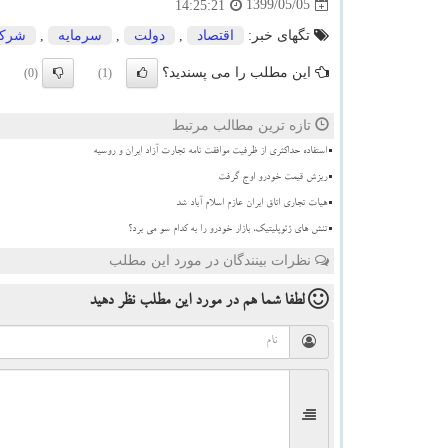
1399/05/05
14:25:21
تگهای خبر:
اقتصاد
,
دولت
,
سرمایه
,
شرك
این مطلب را می پسندید؟
(0)
(1)
تازه ترین مطالب مرتبط
استفاده حداکثری از ظرفیت موافقت نامه تجارت آزاد ایران و روسیه
ریزش قیمت خودرو اوج گرفت
هیات تجاری اتاق ایران عازم اسلام آباد شد
تنش های ژئوپلیتیک، بازار خودرو را به کدام سو می برد؟
نظرات بینندگان در مورد این مطلب
لطفا شما هم
در مورد این مطلب
نظر دهید