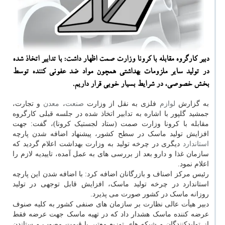
دبیر كارگروه مقابله با كرونا وزارت صمت اظهار داشت: با تدابیر اتخاذ شده
در تولید سایر ملزومات بهداشتی همچون مواد ضد عفونی كننده توسط
بخش خصوصی، در شرایط بسیار خوبی قرار داریم.
به گزارش
لوازم
فلزی به نقل از وزارت
صنعت
،
معدن
و تجارت،
جمشید گلپور با اشاره به تدابیر اتخاذ شده در جلسه قبلی کارگروه
مقابله با کرونا وزارت صمت (ستاد لجستیک کرونا)، گفت: جهت
افزایش تولید ماسک در سطح کشور، پیشنهاد اضافه شدن پارچه
استاندارد
دیگری در چرخه تولید به وزارت بهداشت اعلام گردید که
سازمان غذا و دارو بعد از بررسی های به عمل آمده، تاییدیه لازم را
اعلام نمود.
رئیس مرکز اصناف و بازرگانان اضافه کرد: با اضافه شدن این پارچه
استاندارد در چرخه تولید ماسک، افزایش قابل توجهی در تولید
روزانه ماسک در کشور صورت می پذیرد.
دبیر هیأت عالی نظارت بر سازمان های صنفی کشور به کلیه صنوف
عرضه کننده ماسک هشدار داد که در تهیه ماسک جهت عرضه فقط
از تولیدکنندگان و شبکه های توزیع معتبر با قیمت مصوب و ستاندن