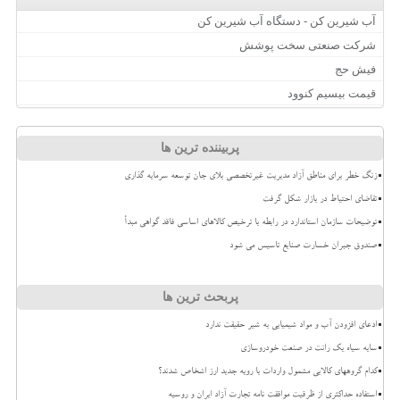
آب شیرین کن - دستگاه آب شیرین کن
شرکت صنعتی سخت پوشش
فیش حج
قیمت بیسیم کنوود
پربیننده ترین ها
زنگ خطر برای مناطق آزاد مدیریت غیرتخصصی بلای جان توسعه سرمایه گذاری
تقاضای احتیاط در بازار شکل گرفت
توضیحات سازمان استاندارد در رابطه با ترخیص کالاهای اساسی فاقد گواهی مبدأ
صندوق جبران خسارت صنایع تاسیس می شود
پربحث ترین ها
ادعای افزودن آب و مواد شیمیایی به شیر حقیقت ندارد
سایه سیاه یک رانت در صنعت خودروسازی
کدام گروههای کالایی مشمول واردات با رویه جدید ارز اشخاص شدند؟
استفاده حداکثری از ظرفیت موافقت نامه تجارت آزاد ایران و روسیه