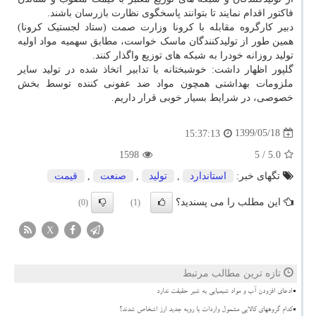
فاکتور اقدام نمایند تا بتوانند پاسخگوی نظارت بازرسان باشند.
دبیر کارگروه مقابله با کرونا وزارت صمت (ستاد لجستیک کرونا)
همین طور از تولیدکنندگان ماسک خواست، مطابق سهمیه مواد اولیه
تولید روزانه خودرا به شبکه های توزیع واگذار کنند.
گلپور اظهار داشت: خوشبختانه با تدابیر اتخاذ شده در تولید سایر
ملزومات بهداشتی همچون مواد ضد عفونی کننده توسط بخش
خصوصی، در شرایط بسیار خوبی قرار داریم.
1399/05/18
15:37:13
1598
/ 5
5.0
تگهای خبر:
استاندارد
,
تولید
,
صنعت
,
قیمت
این مطلب را می پسندید؟
(0)
(1)
X
تازه ترین مطالب مرتبط
ادعای افزودن آب و مواد شیمیایی به شیر حقیقت ندارد
کدام گروههای کالایی مشمول واردات با رویه جدید ارز اشخاص شدند؟