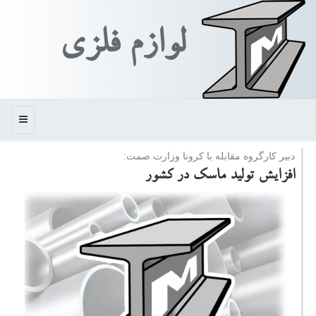
لوازم فلزی
منو
دبیر كارگروه مقابله با كرونا وزارت صمت:
افزایش تولید ماسك در كشور