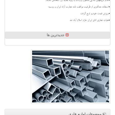
کدام گروههای کالایی مشمول واردات با رویه جدید ارز اشخاص شدند؟
استفاده حداکثری از ظرفیت موافقت نامه تجارت آزاد ایران و روسیه
ریزش قیمت خودرو اوج گرفت
هیات تجاری اتاق ایران عازم اسلام آباد شد
جدیدترین ها
موضوعات لوازم فلزی