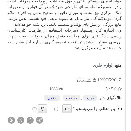
خواسته های سیستم بانکی وصول مطالبات و پرداخت معوقات است
و در صورتیکه سامانه ای طراحی شود که در آن قوانین و مقررات
بانک مرکزی نیز لحاظ و میزان دقیق و صحیح بدهی به افراد اعلام
گردد، تولیدکنندگان نیز مایل به تسویه بدهی خود هستند. بدین ترتیب
مانع بزرگی از پیش پای تولید و سیستم بانکی برداشته خواهد شد.
وی اشاره کرد: پیشنهاد دبیرخانه استفاده از ظرفیت کارشناسان
رسمی دادگستری برای محاسبه دقیق میزان معوقات است. جهت
بررسی بیشتر و دقیق تر اعضا، تصمیم گیری درباره این پیشنهاد به
جلسه هفته آینده موکول شد.
منبع:
لوازم فلزی
1399/05/26
23:51:25
1683
/ 5
5.0
تگهای خبر:
تولید
,
صنعت
,
معدن
این مطلب را می پسندید؟
(0)
(1)
X