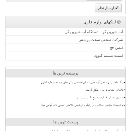
ارسال نظر
لینکهای لوازم فلزی
آب شیرین کن - دستگاه آب شیرین کن
شرکت صنعتی سخت پوشش
فیش حج
قیمت بیسیم کنوود
پربیننده ترین ها
زنگ خطر برای مناطق آزاد مدیریت غیرتخصصی بلای جان توسعه سرمایه گذاری
تقاضای احتیاط در بازار شکل گرفت
صندوق جبران خسارت صنایع تاسیس می شود
توضیحات سازمان استاندارد در رابطه با ترخیص کالاهای اساسی فاقد گواهی مبدأ
پربحث ترین ها