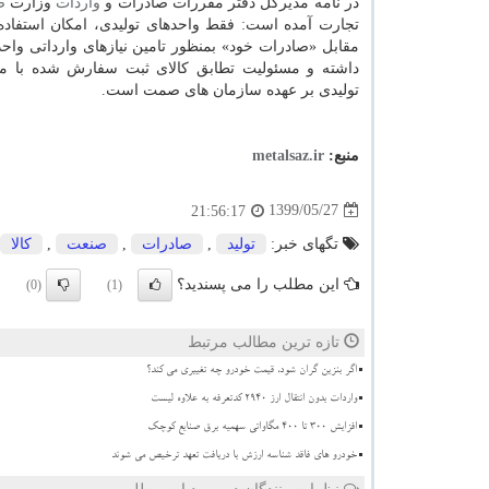
در نامه مدیرکل دفتر مقررات صادرات و
واردات
وزارت
ص
تجارت آمده است: فقط واحدهای تولیدی، امکان استفاده 
مقابل «صادرات خود» بمنظور تامین نیازهای وارداتی واحد
داشته و مسئولیت تطابق کالای ثبت سفارش شده با موا
تولیدی بر عهده سازمان های صمت است.
منبع:
metalsaz.ir
1399/05/27
21:56:17
تگهای خبر:
تولید
,
صادرات
,
صنعت
,
كالا
این مطلب را می پسندید؟
(0)
(1)
تازه ترین مطالب مرتبط
اگر بنزین گران شود، قیمت خودرو چه تغییری می کند؟
واردات بدون انتقال ارز ۲۹۴۰ کدتعرفه به علاوه لیست
افزایش 300 تا 400 مگاواتی سهمیه برق صنایع کوچک
خودرو های فاقد شناسه ارزش با دریافت تعهد ترخیص می شوند