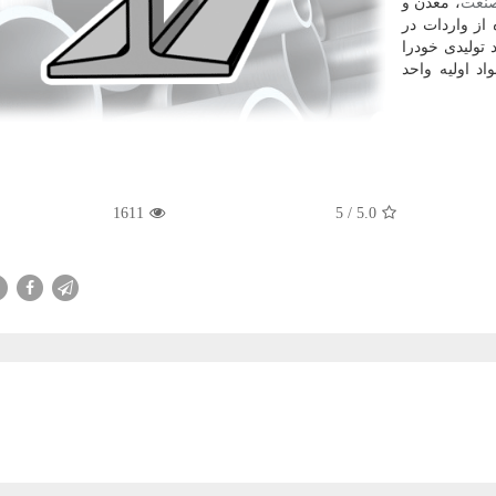
نعت
، معدن و
از واردات در
 تولیدی خودرا
د اولیه واحد
1611
/ 5
5.0