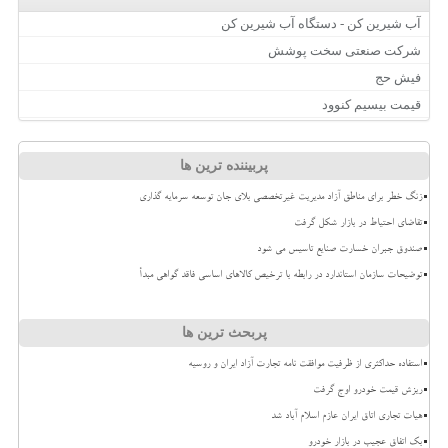
آب شیرین کن - دستگاه آب شیرین کن
شرکت صنعتی سخت پوشش
فیش حج
قیمت بیسیم کنوود
پربیننده ترین ها
زنگ خطر برای مناطق آزاد مدیریت غیرتخصصی بلای جان توسعه سرمایه گذاری
تقاضای احتیاط در بازار شکل گرفت
صندوق جبران خسارت صنایع تاسیس می شود
توضیحات سازمان استاندارد در رابطه با ترخیص کالاهای اساسی فاقد گواهی مبدأ
پربحث ترین ها
استفاده حداکثری از ظرفیت موافقت نامه تجارت آزاد ایران و روسیه
ریزش قیمت خودرو اوج گرفت
هیات تجاری اتاق ایران عازم اسلام آباد شد
بک اتفاق عجیب در بازار خودرو