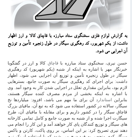
به گزارش لوازم فلزی سخنگوی ستاد مبارزه با قاچاق كالا و ارز اظهار
داشت: از یكم شهریور، كد رهگیری سیگار در طول زنجیره تأمین و توزیع
آن اجرایی می شود.
حسن نیری، سخنگوی ستاد مبارزه با
قاچاق
کالا و ارز در گفتگوبا
خبرنگار مهر با اشاره به اینکه از شنبه (یکم شهریور) کد رهگیری
سیگار در طول زنجیره تأمین و توزیع آن اجرایی می شود، اظهار
داشت: برای اجرای کد رهگیری سیگار به صورت جامع، بسترهایی
لازم بود، بنابراین مقداری تعلل در اجرایی شدن کار به وجود آمد. وی
با اشاره به اینکه بخشی از مردم مصرف کننده سیگار هستند،
بنابراین
استاندارد
آن برای ما مهم می باشد، افزود: میلیاردها نخ
سیگار، سالانه در کشور استفاده می شود که به تبع آن، مافیای بزرگ
قاچاق سیگار را در کشور داریم و برای مقابله با مافیای آن، طرح
سیگارت اجرا شده و از شنبه به صورت جامع و کامل تمامی کارخانه
های سیگار و توزیع کنندگان پای کار خواهند آمد و این کار را انجام می
دهند نیری تصریح کرد: بر این اساس، بر روی پاکت، کارتن و باکس
سیگار کدی منحصر به فرد درج می شود که با استفاده از یک نرم