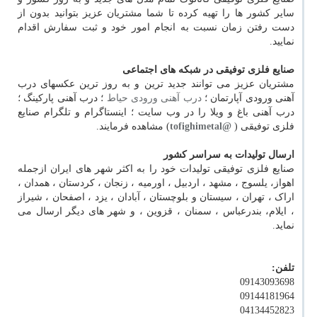
سایر کشور ها را تهیه کرده تا شما مشتریان عزیز بتوانید بدون از
دست رفتن زمان نسبت به انجام امور خود و ثبت سفارش اقدام
نمایید.
صنایع فلزی توفیقی در شبکه های اجتماعی
مشتریان عزیز می توانند جدید ترین و به روز ترین عکسهای درب
آهنی ورودی آپارتمان ؛
درب آهنی ورودی حیاط
؛ درب آهنی پارکینگ ؛
درب آهنی باغ و ویلا را در وب سایت ؛ اینستاگرام و تلگرام صنایع
فلزی توفیقی (
@tofighimetal
) مشاهده فرمایند.
ارسال تولیدات به سراسر کشور
صنایع فلزی توفیقی تولیدات خود را به اکثر شهر های ایران ازجمله
اهواز، یلسوج ، مشهد ، اردبیل ، اورمیه ، زنجان ، کردستان ، همدان ،
اراک ، تهران ، سیستان و بلوچستان ، آبادان ، یزد ، اصفحان ، شیراز
، ایلام، بندرعباس ، سمنان ، قزوین ، و شهر های دیگر ارسال می
نماید.
تلفن:
09143093698
09144181964
04134452823