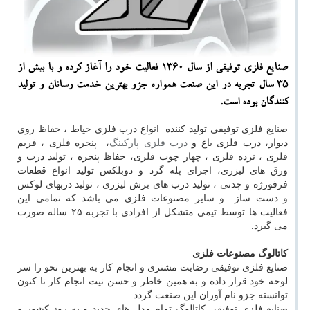
صنایع فلزی توفیقی از سال 1360 فعالیت خود را آغاز كرده و با بیش از
35 سال تجربه در این صنعت همواره جزو بهترین خدمت رسانان و تولید
كنندگان بوده است.
صنایع فلزی توفیقی تولید کننده انواع درب فلزی حیاط ، حفاظ روی
دیوار، درب فلزی باغ و
درب فلزی پارکینگ
، پنجره فلزی ، فریم
فلزی ، نرده فلزی ، چهار چوب فلزی، حفاظ پنجره ، تولید درب و
ورق های لیزری، اجرای پله گرد و دوبلکس تولید انواع قطعات
فرفورژه و چدنی ، تولید درب های برش لیزری ، تولید دربهای لوکس
و دست ساز و سایر مصنوعات فلزی می باشد که تمامی این
فعالیت ها توسط تیمی متشکل از افرادی با تجربه ۲۵ ساله صورت
می گیرد.
کاتالوگ مصنوعات فلزی
صنایع فلزی توفیقی رضایت مشتری و انجام کار به بهترین نحو را سر
لوحه خود قرار داده و به همین خاطر و حسن نیت انجام کار تا کنون
توانسته جزو نام آوران این صنعت گردد.
صنایع فلزی توفیقی کاتالوگ تمام مدل های جدید و به روز کشور و