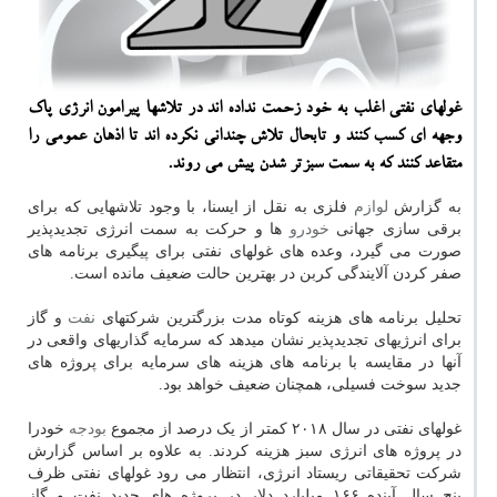
غولهای نفتی اغلب به خود زحمت نداده اند در تلاشها پیرامون انرژی پاك
وجهه ای كسب كنند و تابحال تلاش چندانی نكرده اند تا اذهان عمومی را
متقاعد كنند كه به سمت سبزتر شدن پیش می روند.
به گزارش
لوازم
فلزی به نقل از ایسنا، با وجود تلاشهایی که برای
برقی سازی جهانی
خودرو
ها و حرکت به سمت انرژی تجدیدپذیر
صورت می گیرد، وعده های غولهای نفتی برای پیگیری برنامه های
صفر کردن آلایندگی کربن در بهترین حالت ضعیف مانده است.
تحلیل برنامه های هزینه کوتاه مدت بزرگترین شرکتهای
نفت
و گاز
برای انرژیهای تجدیدپذیر نشان میدهد که سرمایه گذاریهای واقعی در
آنها در مقایسه با برنامه های هزینه های سرمایه برای پروژه های
جدید سوخت فسیلی، همچنان ضعیف خواهد بود.
غولهای نفتی در سال ۲۰۱۸ کمتر از یک درصد از مجموع
بودجه
خودرا
در پروژه های انرژی سبز هزینه کردند. به علاوه بر اساس گزارش
شرکت تحقیقاتی ریستاد انرژی، انتظار می رود غولهای نفتی ظرف
پنج سال آینده ۱۶۶ میلیارد دلار در پروژه های جدید نفت و گاز