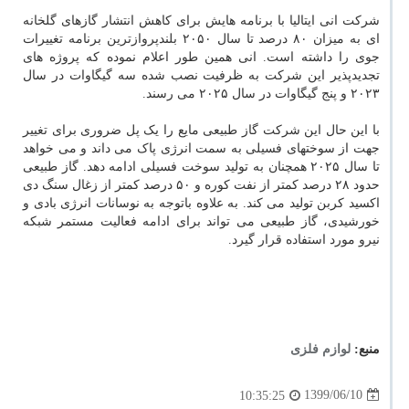
شرکت انی ایتالیا با برنامه هایش برای کاهش انتشار گازهای گلخانه
ای به میزان ۸۰ درصد تا سال ۲۰۵۰ بلندپروازترین برنامه تغییرات
جوی را داشته است. انی همین طور اعلام نموده که پروژه های
تجدیدپذیر این شرکت به ظرفیت نصب شده سه گیگاوات در سال
۲۰۲۳ و پنج گیگاوات در سال ۲۰۲۵ می رسند.
با این حال این شرکت گاز طبیعی مایع را یک پل ضروری برای تغییر
جهت از سوختهای فسیلی به سمت انرژی پاک می داند و می خواهد
تا سال ۲۰۲۵ همچنان به تولید سوخت فسیلی ادامه دهد. گاز طبیعی
حدود ۲۸ درصد کمتر از نفت کوره و ۵۰ درصد کمتر از زغال سنگ دی
اکسید کربن تولید می کند. به علاوه باتوجه به نوسانات انرژی بادی و
خورشیدی، گاز طبیعی می تواند برای ادامه فعالیت مستمر شبکه
نیرو مورد استفاده قرار گیرد.
منبع:
لوازم فلزی
1399/06/10
10:35:25