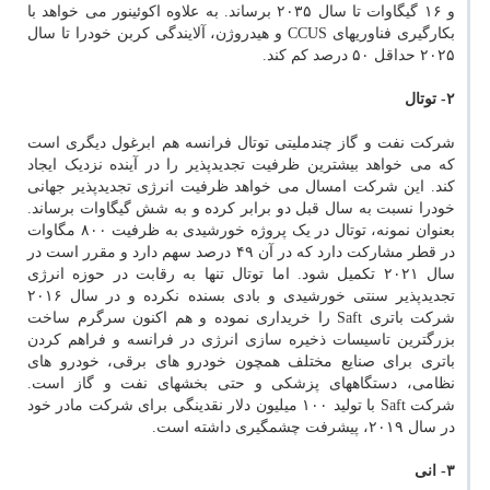
و ۱۶ گیگاوات تا سال ۲۰۳۵ برساند. به علاوه اکوئینور می خواهد با
بکارگیری فناوریهای CCUS و هیدروژن، آلایندگی کربن خودرا تا سال
۲۰۲۵ حداقل ۵۰ درصد کم کند.
۲- توتال
شرکت نفت و گاز چندملیتی توتال فرانسه هم ابرغول دیگری است
که می خواهد بیشترین ظرفیت تجدیدپذیر را در آینده نزدیک ایجاد
کند. این شرکت امسال می خواهد ظرفیت انرژی تجدیدپذیر جهانی
خودرا نسبت به سال قبل دو برابر کرده و به شش گیگاوات برساند.
بعنوان نمونه، توتال در یک پروژه خورشیدی به ظرفیت ۸۰۰ مگاوات
در قطر مشارکت دارد که در آن ۴۹ درصد سهم دارد و مقرر است در
سال ۲۰۲۱ تکمیل شود. اما توتال تنها به رقابت در حوزه انرژی
تجدیدپذیر سنتی خورشیدی و بادی بسنده نکرده و در سال ۲۰۱۶
شرکت باتری Saft را خریداری نموده و هم اکنون سرگرم ساخت
بزرگترین تاسیسات ذخیره سازی انرژی در فرانسه و فراهم کردن
باتری برای صنایع مختلف همچون خودرو های برقی، خودرو های
نظامی، دستگاههای پزشکی و حتی بخشهای نفت و گاز است.
شرکت Saft با تولید ۱۰۰ میلیون دلار نقدینگی برای شرکت مادر خود
در سال ۲۰۱۹، پیشرفت چشمگیری داشته است.
۳- انی