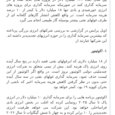
سرمایه گذاری کنند در صورتیکه سرمایه گذاری برای پروژه های
انرژی خورشیدی و بادی تنها ۱۸ میلیارد دلار یا کمتر از ۱۰ درصد
هزینه سرمایه است. در واقع کاهش انتشار گازهای گلخانه ای از
طرف غولهای نفتی بیشتر بوسیله گاز طبیعی انجام می گیرد.
اویل پرایس در گزارشی به بررسی شرکتهای انرژی بزرگی پرداخته
که بیشترین سرمایه گذاری را در حوزه انرژیهای تجدیدپذیر داشته اند.
این شرکتها عبارتند از:
۱- اکوئینور
از ۱۸ میلیارد دلاری که ابرغولهای نفتی قصد دارند در پنج سال آینده
روی انرژی پاک هزینه کنند، بیش از نیمی متعلق به شرکت انرژی
چندملیتی دولتی اکوئینور نروژ است. در واقع اگر اکوئینور از این
لیست حذف شود، سرمایه گذاری غولهای نفتی در سه سال آینده
حتی بدون در نظر گرفتن کاهش هزینه سرمایه اخیر که ناشی از
بحران کووید ۱۹ بود، کمتر خواهد بود.
اکوئینور برنامه هایی را برای سرمایه گذاری ۱۰ میلیارد دلار در انرژی
پاک تا سال ۲۰۲۵ رونمایی کرده که اغلب در بخش انرژی بادی
فراساحلی خواهد بود. این شرکت می خواهد ظرفیت انرژی
تجدیدپذیر را ۱۰ برابر کرده و به چهار تا شش گیگاوات تا سال ۲۰۲۶