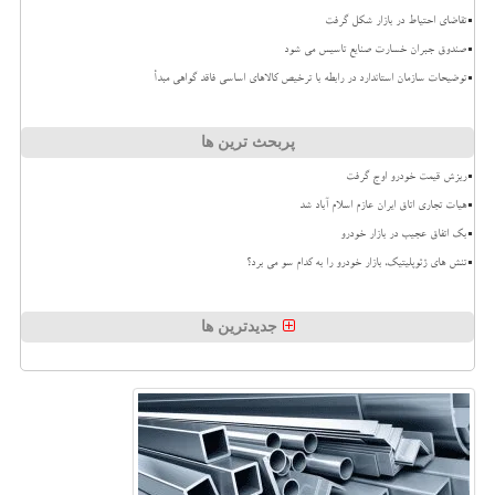
تقاضای احتیاط در بازار شکل گرفت
صندوق جبران خسارت صنایع تاسیس می شود
توضیحات سازمان استاندارد در رابطه با ترخیص کالاهای اساسی فاقد گواهی مبدأ
پربحث ترین ها
ریزش قیمت خودرو اوج گرفت
هیات تجاری اتاق ایران عازم اسلام آباد شد
بک اتفاق عجیب در بازار خودرو
تنش های ژئوپلیتیک، بازار خودرو را به کدام سو می برد؟
جدیدترین ها