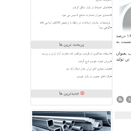
سرمایه گذاری
تقاضای احتیاط در بازار شکل گرفت
صندوق جبران خسارت صنایع تاسیس می شود
توضیحات سازمان استاندارد در رابطه با ترخیص کالاهای اساسی فاقد
گواهی مبدأ
۶ درصد نسبت به مدت مشابه سال قبل داشته است این رقم برای شرکت المهدی و هرمزال بیشتر از ۶۶ هزار تن با رشدی معادل ۱۶۰ درصد
 ۹ هزار تن تولید داشته که نسبت به
پربحث ترین ها
 بعنوان
استفاده حداکثری از ظرفیت موافقت نامه تجارت آزاد ایران و روسیه
کشور افزوده شد که تابحال با با ورود ۶۴ دیگ به مدار تولید، حدود ۲۳ هزار تن تولید
ریزش قیمت خودرو اوج گرفت
هیات تجاری اتاق ایران عازم اسلام آباد شد
بک اتفاق عجیب در بازار خودرو
جدیدترین ها
X