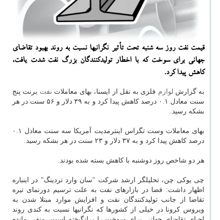
قیمت نفت روز سه شنبه تحت تأثیر نگرانیها نسبت به روند بهبود تقاضای
جهانی برای سوخت كه با اخطار تولیدكنندگان بزرگ نفت شدت یافت،
كاهش پیدا كرد.
به گزارش
لوازم
فلزی به نقل از ایسنا، بهای معاملات
نفت
برنت پنج
سنت معادل ۰.۱ درصد کاهش پیدا کرد و به ۳۹ دلار و ۵۶ سنت در هر
بشکه رسید.
بهای معاملات وست تگزاس اینترمدیت آمریکا سه سنت معادل ۰.۱
درصد کاهش پیدا کرد و به ۳۷ دلار و ۲۳ سنت در هر بشکه رسید.
هر دو شاخص روز دوشنبه با کاهش بسته شده بودند.
چی یوکی چن، تحلیلگر ارشد شرکت "سان وارد تردینگ" در اینباره
اظهار داشت: فضا در بازارهای نفت به علت ترسیم دورنمای تیره
تقاضا از جانب تولیدکنندگان نفت و افزایش موارد مبتلا شدن به
ویروس کرونا در خیلی از کشورها که نگرانیها نسبت به کندی روند
احیای تقاضای جهانی برای سوخت را برانگیخته است، منفی مانده