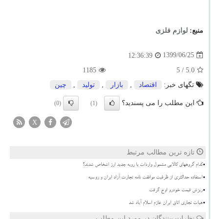
منبع:
لوازم فلزی
1399/06/25
12:36:39
1185
/ 5
5.0
تگهای خبر:
اقتصاد
,
بازار
,
تولید
,
چین
این مطلب را می پسندید؟
(0)
(1)
X
تازه ترین مطالب مرتبط
کدام گروههای کالایی مشمول واردات با رویه جدید ارز اشخاص شدند؟
استفاده حداکثری از ظرفیت موافقت نامه تجارت آزاد ایران و روسیه
ریزش قیمت خودرو اوج گرفت
هیات تجاری اتاق ایران عازم اسلام آباد شد
نظرات بینندگان در مورد این مطلب