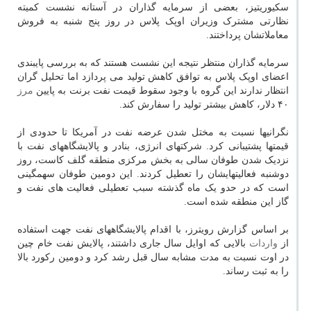
سکیوریتیز، بعضی از سرمایه گذاران در آستانه نشست کمیته
نظارتی مشترک وزیران اوپک پلاس در روز پنج شنبه به فروش
معاملاتشان پرداختند.
سرمایه گذاران منتظر نتیجه این نشست هستند که به بررسی پایبندی
اعضای اوپک پلاس به توافق کاهش تولید می پردازد اما تحلیل گران
انتظار ندارند این گروه با وجود سقوط قیمت نفت برنت به پایین
مرز
۴۰ دلار، کاهش بیشتر تولید را سفارش کند.
نگرانیها نسبت به مختل شدن عرضه نفت در آمریکا تا حدودی از
قیمتها پشتیبانی کرد. شرکتهای انرژی، بنادر و پالایشگاههای نفت با
نزدیک شدن طوفان سالی به بخش مرکزی منطقه گلف کاست، روز
دوشنبه فعالیتهایشان را تعطیل کردند. این دومین طوفان سهمگینی
است که در حدو یک ماه گذشته سبب تعطیلی فعالیت های نفت و
گاز این منطقه شده است.
بر اساس گزارش رویترز، با اقدام پالایشگاههای نفت جهت استفاده
از
واردات
بالایی که اوایل سال جاری داشتند، پالایش نفت خام چین
در اوت نسبت به مدت مشابه سال قبل رشد کرد و دومین رکورد بالا
را به ثبت رساند.