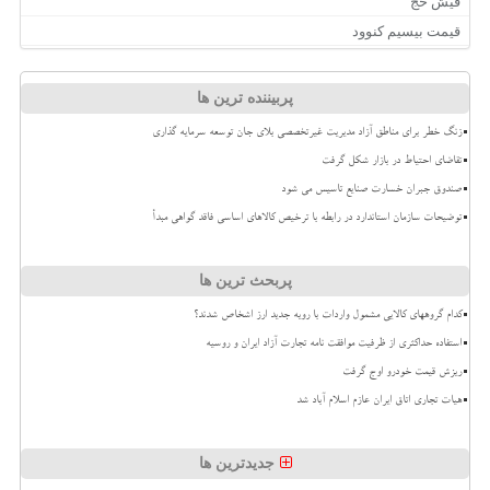
فیش حج
قیمت بیسیم کنوود
پربیننده ترین ها
زنگ خطر برای مناطق آزاد مدیریت غیرتخصصی بلای جان توسعه سرمایه گذاری
تقاضای احتیاط در بازار شکل گرفت
صندوق جبران خسارت صنایع تاسیس می شود
توضیحات سازمان استاندارد در رابطه با ترخیص کالاهای اساسی فاقد گواهی مبدأ
پربحث ترین ها
کدام گروههای کالایی مشمول واردات با رویه جدید ارز اشخاص شدند؟
استفاده حداکثری از ظرفیت موافقت نامه تجارت آزاد ایران و روسیه
ریزش قیمت خودرو اوج گرفت
هیات تجاری اتاق ایران عازم اسلام آباد شد
جدیدترین ها