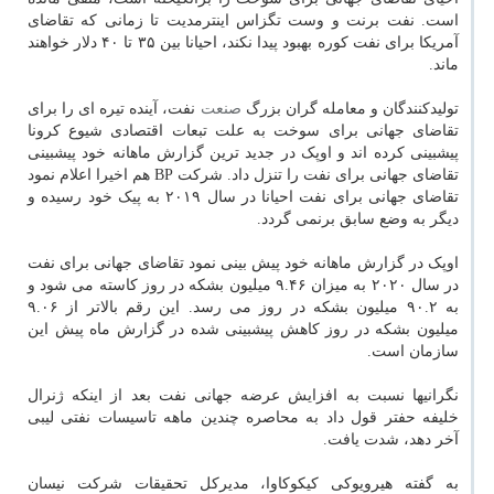
است. نفت برنت و وست تگزاس اینترمدیت تا زمانی که تقاضای
آمریکا برای نفت کوره بهبود پیدا نکند، احیانا بین ۳۵ تا ۴۰ دلار خواهند
ماند.
تولیدکنندگان و معامله گران بزرگ
صنعت
نفت، آینده تیره ای را برای
تقاضای جهانی برای سوخت به علت تبعات اقتصادی شیوع کرونا
پیشبینی کرده اند و اوپک در جدید ترین گزارش ماهانه خود پیشبینی
تقاضای جهانی برای نفت را تنزل داد. شرکت BP هم اخیرا اعلام نمود
تقاضای جهانی برای نفت احیانا در سال ۲۰۱۹ به پیک خود رسیده و
دیگر به وضع سابق برنمی گردد.
اوپک در گزارش ماهانه خود پیش بینی نمود تقاضای جهانی برای نفت
در سال ۲۰۲۰ به میزان ۹.۴۶ میلیون بشکه در روز کاسته می شود و
به ۹۰.۲ میلیون بشکه در روز می رسد. این رقم بالاتر از ۹.۰۶
میلیون بشکه در روز کاهش پیشبینی شده در گزارش ماه پیش این
سازمان است.
نگرانیها نسبت به افزایش عرضه جهانی نفت بعد از اینکه ژنرال
خلیفه حفتر قول داد به محاصره چندین ماهه تاسیسات نفتی لیبی
آخر دهد، شدت یافت.
به گفته هیرویوکی کیکوکاوا، مدیرکل تحقیقات شرکت نیسان