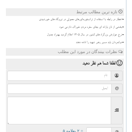
تازه ترین مطالب مرتبط
اخطار در رابطه با استفاده از ترانسفورماتورهای معمولی در نیروگاه های خورشیدی
بخشی از نان یارانه ای بجای سفره مردم، خوراک دام می شود
نرخ عوارض بزرگراه های کشور در سال ۱۴۰۵ اعلام گردید بهمراه جدول
دولتمردان باید مسیر رهبر شهید را ادامه دهند
نظرات بینندگان در مورد این مطلب
لطفا شما هم
نظر دهید
= ۲ بعلاوه ۵