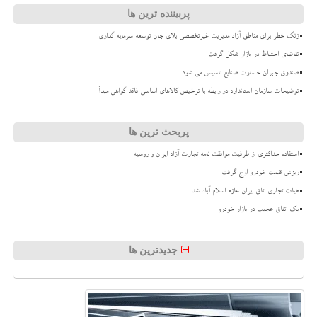
پربیننده ترین ها
زنگ خطر برای مناطق آزاد مدیریت غیرتخصصی بلای جان توسعه سرمایه گذاری
تقاضای احتیاط در بازار شکل گرفت
صندوق جبران خسارت صنایع تاسیس می شود
توضیحات سازمان استاندارد در رابطه با ترخیص کالاهای اساسی فاقد گواهی مبدأ
پربحث ترین ها
استفاده حداکثری از ظرفیت موافقت نامه تجارت آزاد ایران و روسیه
ریزش قیمت خودرو اوج گرفت
هیات تجاری اتاق ایران عازم اسلام آباد شد
بک اتفاق عجیب در بازار خودرو
جدیدترین ها