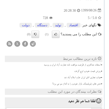
1399/08/26
20:28:30
728
/ 5
5.0
تگهای خبر:
اقتصاد
,
تولید
,
دستگاه
,
دولت
این مطلب را می پسندید؟
(0)
(1)
X
تازه ترین مطالب مرتبط
استفاده حداکثری از ظرفیت موافقت نامه تجارت آزاد ایران و روسیه
ریزش قیمت خودرو اوج گرفت
هیات تجاری اتاق ایران عازم اسلام آباد شد
تنش های ژئوپلیتیک، بازار خودرو را به کدام سو می برد؟
نظرات بینندگان در مورد این مطلب
لطفا شما هم
نظر دهید