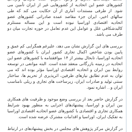
کشورهای عضو این اتحادیه از کشورهایی غیر از ایران تأمین می
شود. از طرفی مستندات آماری از آن حکایت می کند که طی
سالهای اخیر، ایران جزء مقاصد عمده صادراتی کشورهای عضو
اتحادیه اقتصادی اوراسیا نبوده است و این مساله مستلزم
کالبدشکافی علل و عوامل این عدم تعامل در حوزه تجارت میان دو
طرف می باشد.
بررسی های این گزارش نشان می دهد، علیرغم همگرایی کم عمق و
پایین بودن شاخص اکمال تجاری کشور ایران با کشورهای عضو
اتحادیه اوراسیا، تابحال بیشتر از ۱۴ موافقتنامه با کشورهای عضو این
اتحادیه در زمینه بازرگانی منعقد شده است. البته موانعی در توسعه
روابط بین ایران و اتحادیه اقتصادی اوراسیا مؤثر بوده اند که می
توان به عدم تطابق نیازهای طرفین، اثرپذیری از تحریم ها، ساختار
سنتی تولید و صادرات ایران، زیرساخت های تجاری و ریلی نامناسب
ایران و... اشاره نمود.
در گزارش حاضر بعد از بررسی وضع موجود و ظرفیت های همکاری
بین ایران و اوراسیا، پیشنهادهای اجرایی به منظور بهبود شرایط
همکاری تجاری و اقتصادی با کشورهای عضو اتحادیه اقتصادی اوراسیا
به تفکیک ایران، اوراسیا و اقدامات مشترک عرضه شده است.
در گزارش مرکز پژوهش های مجلس در بخش پیشنهادهای در ارتباط