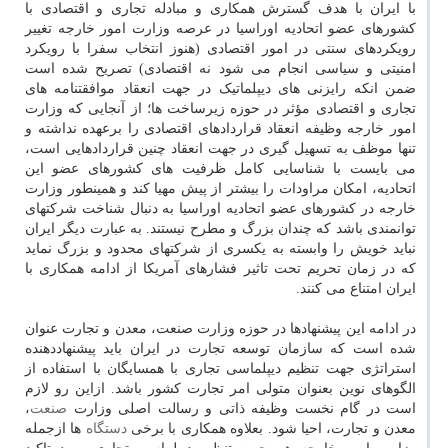
با ایران با هدف گسترش همکاری و مبادله تجاری و اقتصادی با
کشورهای عضو اتحادیه اوراسیا در عرصه وزارت امور خارجه تغییر
رویکردهای سنتی در امور اقتصادی (هنوز انتخاب سفرا با رویکرد
امنیتی و سیاسی انجام می شود نه اقتصادی) تصریح شده است
ضمن انکه رایزنی های دیپلماتیک در جهت انعقاد موافقتنامه های
تجاری و اقتصادی مؤثر در حوزه زیرساخت ها؛ از آنجایی که وزارت
امور خارجه وظیفه انعقاد قراردادهای اقتصادی را برعهده نداشته و
تنها موظف به تسهیل گیری در جهت انعقاد چنین قراردادهایی است،
می بایست با شناسایی کامل ظرفیت های کشورهای عضو این
اتحادیه، امکان مراودات را بیشتر از پیش مهیا کند و همینطور وزارت
خارجه در کشورهای عضو اتحادیه اوراسیا به دنبال شناخت شرکتهای
توانمندی باشد که چندان بزرگ و مطرح نیستند. به عبارت دیگر ایران
نباید خویش را وابسته به یکسری از شرکتهای محدود و بزرگ نماید
که در زمان تحریم تحت تاثیر فشارهای آمریکا از ادامه همکاری با
ایران امتناع می کنند.
در ادامه این پیشنهادها در حوزه وزارت صنعت، معدن و تجارت عنوان
شده است که سازمان توسعه تجارت در ایران باید پیشنهاددهنده
استراتژی جهت تنظیم دیپلماسی تجاری با همسایگان با استفاده از
الگوهای نوین بعنوان متولی امر تجارت کشور باشد. ازاین رو لازم
است در گام نخست وظیفه ذاتی و رسالت اصلی وزارت
صنعت
،
معدن و تجارت، احیا شود. بعلاوه همکاری با برخی
دستگاه
ها ازجمله