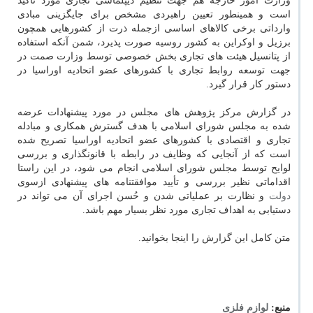
وزارت امور خارجه هم جهت تنظیم دیپلماسی تجاری مورد تاکید
است و همینطور تعیین راهبردی مشخص برای جایگزینی مبادی
وارداتی برخی کالاهای اساسی ازجمله ذرت از کشورهایی همچون
برزیل و اوکراین به کشور روسیه صورت پذیرد، شمن آنکه استفاده
از پتانسیل هیئت های تجاری بخش خصوصی توسط وزارت صمت در
جهت توسعه روابط تجاری با کشورهای عضو اتحادیه اوراسیا در
دستور کار قرار گیرد.
در گزارش مرکز پژوهش های مجلس در مورد پیشنهادات عرضه
شده به مجلس شورای اسلامی با هدف گسترش همکاری و مبادله
تجاری و اقتصادی با کشورهای عضو اتحادیه اوراسیا تصریح شده
است که از آنجایی که وظایف در رابطه با قانونگذاری و بررسی
لوایح توسط مجلس شورای اسلامی انجام می شود، در این راستا
اقداماتی نظیر بررسی و تأیید موافقتنامه های پیشنهادی ازسوی
دولت
و نظارت بر عملیاتی شدن و حُسن اجرای آن می تواند در
دستیابی به اهداف تجاری مورد نظر بسیار مهم باشد.
متن کامل این گزارش را اینجا بخوانید.
منبع:
لوازم فلزی