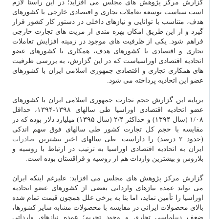
گزارش مرکز پژوهش های مجلس می افزاید؛ در این راستا لازم
است سیاست توسعه تعاملات تجاری و اقتصادی خارجی با کشورهای
هدف، متناسب با توانایی و نیازهای داخلی در دستور کار کشور قرار
گیرد و از این طریق امکان بهره مندی از مزیت های تجارت خارجی
فراهم شود. یکی از ظرفیت های موجود در زمینه افزایش تعاملات
تجاری و اقتصادی با کشورهای هدف، همکاری با کشورهای عضو
اتحادیه اقتصادی اوراسیاست که در این گزارش، به بررسی ظرفیت
های همکاری تجاری و اقتصادی جمهوری اسلامی ایران با کشورهای
عضو این اتحادیه پرداخته می شود.
برپایه این گزارش حجم تجارت جمهوری اسلامی ایران با کشورهای
عضو اتحادیه اقتصادی اوراسیا طی سالهای ۱۳۹۸-۱۳۹۴، حداقل
۱/۰۸ (سال ۱۳۹۴) و حداکثر ۲/۴ (سال ۱۳۹۵) میلیارد دلار بوده که در
مقایسه با حجم کل تجارت کشور طی سالهای فوق سهم اندکی
(حدود ۲ درصد) را داراست. طی سالهای اخیر بیشترین
صادرات
ایران به اتحادیه اقتصادی اوراسیا به ترتیب در ارتباط با روسیه و
بلاروس و بیشترین واردات هم از روسیه و قزاقستان بوده است.
گزارش مرکز پژوهش های مجلس می افزاید: علیرغم اینکه ایران
می تواند عمده نیازهای وارداتی بعضی از کشورهای عضو اتحادیه
اوراسیا را تأمین نماید، اما بنا به برخی علل همچون قیمت تمام شده
بالای محصولات ایرانی در مقایسه با محصولات مشابه سایر کشورها،
ضعف دیپلماسی تجاری و وجود تحریم؛ عمده نیازهای وارداتی