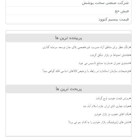
شرکت صنعتی سخت پوشش
فیش حج
قیمت بیسیم کنوود
پربیننده ترین ها
زنگ خطر برای مناطق آزاد مدیریت غیرتخصصی بلای جان توسعه سرمایه گذاری
تقاضای احتیاط در بازار شکل گرفت
صندوق جبران خسارت صنایع تاسیس می شود
توضیحات سازمان استاندارد در رابطه با ترخیص کالاهای اساسی فاقد گواهی مبدأ
پربحث ترین ها
ریزش قیمت خودرو اوج گرفت
هیات تجاری اتاق ایران عازم اسلام آباد شد
بک اتفاق عجیب در بازار خودرو
تنش های ژئوپلیتیک، بازار خودرو را به کدام سو می برد؟