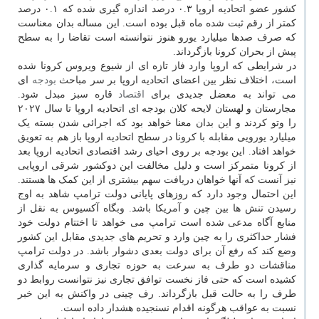
کشور عضو اتحادیه اروپا ۰.۳ درصد اندازه گیری شده که ۰.۱ درصد
کمتر از رقم ثبت شده ماه قبل بوده است. این مساله بدان معناست
که صرف صدها میلیارد یورو هنوز نتوانسته است تقاضا را به سطح
پیش از بحران کرونا بازگرداند.
در شرایطی که اروپا وارد فاز تازه ای از شیوع ویروس کرونا شده
است، اختلاف نظر بین اعضای اتحادیه اروپا بر سر مباحث
بودجه
ای
می تواند به معضل جدیدی برای
اقتصاد
قاره سبز مبدل شود.
مجارستان و لهستان لایحه کلان بودجه ای اتحادیه اروپا تا سال ۲۰۲۷
را وتو کردند و این بدان معنا خواهد بود که اجرائی شدن بسته یک
میلیارد یورویی مقابله با کرونا در سطح اتحادیه اروپا باز هم به تعویق
خواهد افتاد. این بودجه بر روی احیای رشد اقتصادی اتحادیه اروپا بعد
از کرونا متمرکز است و دلیل مخالفت این دوکشور شرقی اروپایی
نیز آنست که آنها خواهان دریافت سهم بیشتری از این کمک ها هستند.
این احتمال وجود دارد که روزهای پایانی دولت ترامپ شاهد به اوج
رسیدن تنش ها بین چین و آمریکا باشد. وبگاه آکسیوس به نقل از
منابع آگاه مدعی شده است ترامپ می خواهد تا اختتام دولت خود
فشار حداکثری را به چین وارد و تحریم های جدیدی مقابل این کشور
وضع کند که رفع آن برای دولت بعدی دشوار باشد. در دولت ترامپ
مناقشات دو طرف به سرعت به حوزه تجاری و سرمایه گذاری
کشیده است که حتی فاز نخست توافق تجاری نیز نتوانست روابط دو
طرف را به حالت قبل بازگرداند. رف چینی در واکنش به این خبر
نسبت به عواقب هرگونه اقدام نسنجیده هشدار داده است.