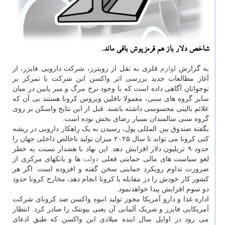
شاخص دلار باز هم قرمزپوش باقی ماند.
به گزارش
لوازم
فلزی به نقل از رویترز، شرکت دارویی فایزر، از
آغاز مطالعات جدید بررسی اثر واکسن این شرکت با تمرکز بر
نوجوانان آگاهی داده است که با وجود نرخ مرگ و میر پایین در میان
سایر گروه های سنی، معمولا ناقلین ویروس کرونا هستند بی آن که
علائم بالینی محسوسی داشته باشند. قبل از این نتایج واسکن بر روی
گروه سنی سالمندان بسیار رضای بخش بوده است.
بگفته صندوق بین المللی پول، رسیدن به یک راهکار دارویی در ریشه
کنی کرونا می تواند تا سال ۲۰۲۵ میزان تولید ناخالص داخلی جهان را
حدود ۹ تریلیون دلار افزایش دهد. این نهاد با هشدار نسبت به خطر
لغو سیاست های مالی حمایتی فعلی
دولت
ها و بانکهای مرکزی از
ضرورت تداوم رویکرد حمایتی سخن گفته و افزوده است: اگر هر
کشور کار خودش را در مقابله با کرونا انجام دهد، مخارج کرونا حدود
دو سوم افزایش پیدا خواهدنمود.
اداره غذا و دارو آمریکا مجوز تولید انبوه واکسن ضد کرونای شرکت
آمریکایی فایزر و شریک آلمانی آن یعنی بیونتک را صادر کرد. انتظار
می رود در اوایل سال اینده میلادی این واکسن که طبق ادعای