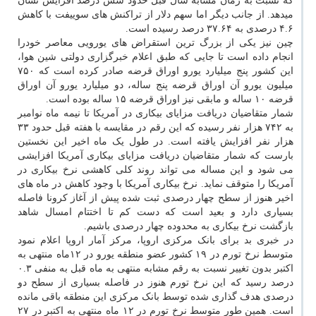
که نسبت به زمان مشابه سال قبل حدود شش درصد افزایش نشان
میدهد. از جانب دیگر اما سهم دلار از تراکنش های سوییفت با کاهش
۴.۶ درصدی به ۳۷.۶۴ درصد رسیده است.
چین نیز یکی از بزرگ ترین استقراض های یورویی معاصر خودرا
انجام داده است تا جایی که طبق اعلام خبرگزاری دولتی شین هوا،
این کشور پنج میلیارد یورو اوراق قرضه صادر کرده است که ۷۵۰
میلیون یورو آن اوراق قرضه پنج ساله، دو میلیارد یورو آن اوراق
قرضه ۱۰ ساله و مابقی نیز اوراق قرضه ۱۵ ساله بوده است.
شمار متقاضیان دریافت مزایای بیکاری در آمریکا تا نیمه ماه نوامبر
به ۷۴۲ هزار نفر رسیده که این رقم در مقایسه با هفته قبل حدود ۳۳
هزار نفر افزایش یافته است. در طول یک ماه اخیر این نخستین
بارست که شمار متقاضیان دریافت مزایای بیکاری آمریکا افزایشی
می شود و این مساله می تواند روند کلی کاهشی نرخ بیکاری در
آمریکا را متوقف نماید. نرخ بیکاری آمریکا با وجود کاهش در ماه های
اخیر هنوز از سطح چهار درصدی ثبت شده پیش از آغاز کرونا فاصله
بسیاری دارد و بعید است که دست کم تا اختتام امسال شاهد
بازگشت نرخ بیکاری به محدوده چهار درصدی باشیم.
در خبری بد برای بانک مرکزی اروپا، مرکز آمار اروپا اعلام نمود
متوسط نرخ تورم در ۱۹ کشور عضو منطقه یورو در ۱۲ماه منتهی به
اکتبر بدون تغییر نسبت به رقم مشابه منتهی به ماه قبل به منفی ۰.۳
درصد رسید که این نرخ تورم هنوز در فاصله بسیاری از سطح دو
درصدی هدف گذاری شده توسط بانک مرکزی این منطقه باقی مانده
است. همین طور متوسط نرخ تورم در ۱۲ ماه منتهی به اکتبر در ۲۷