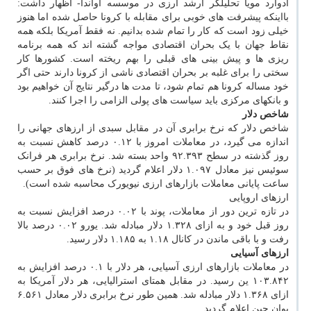
ادوارد مویا تحلیلگر ارشد ارزی در موسسه اواندا- اظهار داشت:
بااینکه پیشرفت های خوبی برای مقابله با کرونا حاصل شده اما هنوز
خیلی زود است که کار را تمام شده بدانیم. نه فقط آمریکا بلکه همه
نقاط جهان با یک بحران اقتصادی مواجه گشته اند که همه برنامه
ریزی ها و پیش بینی های قبلی را بهم ریخته است. کشورها کار
سختی را برای غلبه بر بحران اقتصادی ناشی از کرونا دارند حتی اگر
خود مساله کرونا هم تمام شود، تا مدت ها درگیر نتایج آن خواهیم بود
و بانکهای مرکزی باید سیاست های پولی الزامی را اجرا کنند.
شاخص دلار
شاخص دلار که نرخ برابری آن در مقابل سبدی از ارزهای جهانی را
اندازه می گیرد، در معاملات امروز با ۰.۱۲ درصد کاهش نسبت به
روز گذشته در سطح ۹۲.۳۹۳ واحد بسته شد. نرخ برابری هر فرانک
سوئیس نیز معادل ۱.۰۹۷ دلار اعلام گردید (نرخ های فوق بر حسب
ساعت پایانی معاملات بازارهای ارزی نیویورک محاسبه شده است).
ارزهای اروپایی
در تازه ترین دور از معاملات، پوند با ۰.۰۲ درصد افزایش نسبت به
روز قبل خود و به ازای ۱.۳۲۸ دلار مبادله شد. یورو ۰.۰۲ درصد بالا
رفت و با باقی ماندن در کانال ۱.۱۸ به ۱.۱۸۵ دلار رسید.
ارزهای آسیایی
در معاملات بازارهای ارزی آسیایی، هر دلار با ۰.۱ درصد افزایش به
۱۰۳.۸۴۲ ین رسید. در مقابل همتای استرالیایی، هر دلار آمریکا به
ازای ۱.۳۶۸ دلار مبادله شد. همین طور نرخ برابری دلار معادل ۶.۵۶۱
یوان چین اعلام گردید.