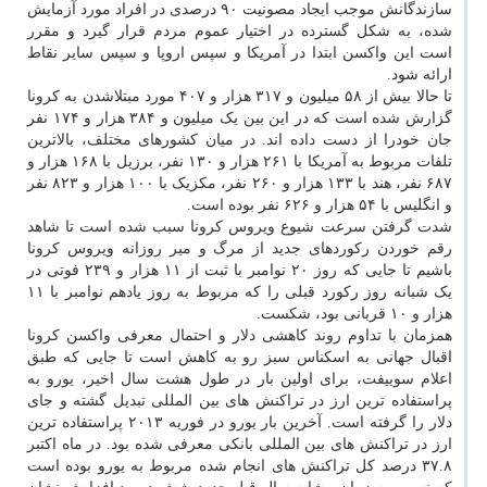
سازندگانش موجب ایجاد مصونیت ۹۰ درصدی در افراد مورد آزمایش
شده، به شکل گسترده در اختیار عموم مردم قرار گیرد و مقرر
است این واکسن ابتدا در آمریکا و سپس اروپا و سپس سایر نقاط
ارائه شود.
تا حالا بیش از ۵۸ میلیون و ۳۱۷ هزار و ۴۰۷ مورد مبتلاشدن به کرونا
گزارش شده است که در این بین یک میلیون و ۳۸۴ هزار و ۱۷۴ نفر
جان خودرا از دست داده اند. در میان کشورهای مختلف، بالاترین
تلفات مربوط به آمریکا با ۲۶۱ هزار و ۱۳۰ نفر، برزیل با ۱۶۸ هزار و
۶۸۷ نفر، هند با ۱۳۳ هزار و ۲۶۰ نفر، مکزیک با ۱۰۰ هزار و ۸۲۳ نفر
و انگلیس با ۵۴ هزار و ۶۲۶ نفر بوده است.
شدت گرفتن سرعت شیوع ویروس کرونا سبب شده است تا شاهد
رقم خوردن رکوردهای جدید از مرگ و میر روزانه ویروس کرونا
باشیم تا جایی که روز ۲۰ نوامبر با ثبت از ۱۱ هزار و ۲۳۹ فوتی در
یک شبانه روز رکورد قبلی را که مربوط به روز یادهم نوامبر با ۱۱
هزار و ۱۰ قربانی بود، شکست.
همزمان با تداوم روند کاهشی دلار و احتمال معرفی واکسن کرونا
اقبال جهانی به اسکناس سبز رو به کاهش است تا جایی که طبق
اعلام سوییفت، برای اولین بار در طول هشت سال اخیر، یورو به
پراستفاده ترین ارز در تراکنش های بین المللی تبدیل گشته و جای
دلار را گرفته است. آخرین بار یورو در فوریه ۲۰۱۳ پراستفاده ترین
ارز در تراکنش های بین المللی بانکی معرفی شده بود. در ماه اکتبر
۳۷.۸ درصد کل تراکنش های انجام شده مربوط به یورو بوده است