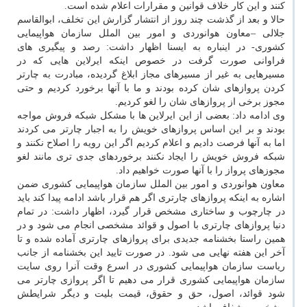
کنند و این کار خلاف قوانین و مقرارات اعلام شده است.
حالا و بعد از گذشت چند روز از انتشار گزارش این تخلف، ابوالقاسم
جلالی –معاون هوانوردی و امور بین الملل سازمان هواپیمایی
کشوری- در اینباره به ایسنا اظهار داشت: رصد و پیگیری های
فراوانی صورت گرفت در خصوص اینکه ایرلاین هایی که در
مسیرهایی به غیر از مسیرهای مجاز ابلاغ گردیده، مبادرت به چارتر
کردن پروازهای شان کرده بودند و ما با آنها برخورد کردیم و حتی
مجوز برخی از پروازهای شان را لغو کردیم.
وی ادامه داد: بعضی از این ایرلاین ها با مشکل شبکه فروش مواجه
بودند و بر این اساس پروازهای خویش را به اجبار چارتر می کردند
اما به آنها فرصت دادیم و اعلام کردیم اگر این رویه را اصلاح نکنند و
شبکه فروش خویش را ایجاد نکنند برخوردهای جدی تری مانند لغو
مجوزهای پرواز را با آنها صورت خواهیم داد.
معاون هوانوردی و امور بین الملل سازمان هواپیمایی کشوری ضمن
اشاره به اینکه پروازهای چارتری اگر هم قرار باشد ادامه پیدا کند باید
در چارچوب و ساختاری مشخص قرار گیرد، اظهار داشت: در تمام
دنیا پروازهای چارتری با اصول و قوائد مشخصی انجام می شود و در
همین راستا بخشنامه جدیدی برای پروازهای چارتری آماده شده و تا
آخر این هفته نهایی می شود. در صورت تایید این بخشنامه از جانب
ریاست سازمان هواپیمایی کشوری در اسرع وقت آنرا روی سایت
سازمان هواپیمایی کشوری قرار می دهیم تا اگر پروازی چارتر می
شود قوائد، اصول، حق و حقوق، قیمت بلیت و دیگر شرایطش