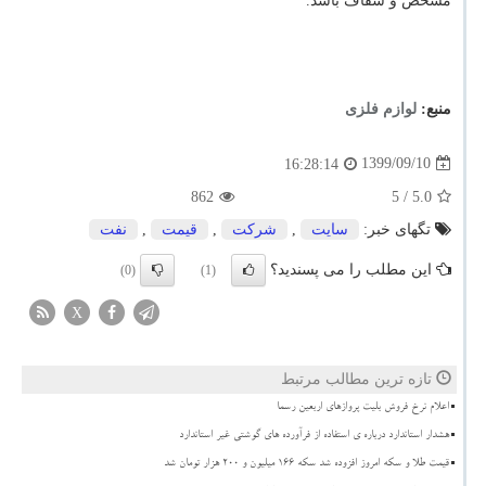
مشخص و شفاف باشد.
منبع:
لوازم فلزی
1399/09/10
16:28:14
862
/ 5
5.0
تگهای خبر:
سایت
,
شركت
,
قیمت
,
نفت
این مطلب را می پسندید؟
(0)
(1)
X
تازه ترین مطالب مرتبط
اعلام نرخ فروش بلیت پروازهای اربعین رسما
هشدار استاندارد درباره ی استفاده از فرآورده های گوشتی غیر استاندارد
قیمت طلا و سکه امروز افزوده شد سکه ۱۶۶ میلیون و ۲۰۰ هزار تومان شد