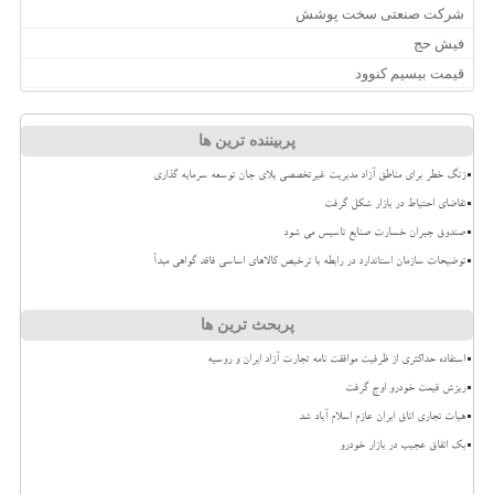
شرکت صنعتی سخت پوشش
فیش حج
قیمت بیسیم کنوود
پربیننده ترین ها
زنگ خطر برای مناطق آزاد مدیریت غیرتخصصی بلای جان توسعه سرمایه گذاری
تقاضای احتیاط در بازار شکل گرفت
صندوق جبران خسارت صنایع تاسیس می شود
توضیحات سازمان استاندارد در رابطه با ترخیص کالاهای اساسی فاقد گواهی مبدأ
پربحث ترین ها
استفاده حداکثری از ظرفیت موافقت نامه تجارت آزاد ایران و روسیه
ریزش قیمت خودرو اوج گرفت
هیات تجاری اتاق ایران عازم اسلام آباد شد
بک اتفاق عجیب در بازار خودرو