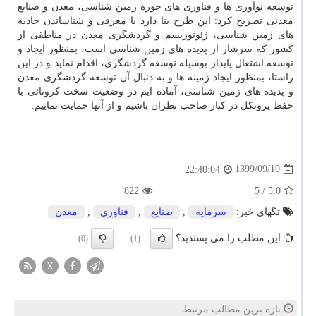
توسعه نوآوری ها و فناوری های حوزه زمین شناسی، معدن و صنایع
معدنی تصریح کرد: این طرح بنا دارد با معرفی و شناساندن جاذبه
های زمین شناسی، ژئوتوریسم و گردشگری معدن در مناطقی از
کشور که سرشار از پدیده های زمین شناسی است، بمنظور ایجاد و
توسعه اشتغال پایدار بوسیله توسعه گردشگری، اقدام نماید و در این
راستا، بمنظور ایجاد زمینه ها و به دنبال آن توسعه گردشگری معدن
و پدیده های زمین شناسی، آماده ایم در وضعیت سخت کرونائی با
حفظ پروتکل در کنار صاحب نظران باشیم و از آنها حمایت نماییم.
1399/09/10
22:40:04
822
/ 5
5.0
تگهای خبر:
سرمایه
,
صنایع
,
فناوری
,
معدن
این مطلب را می پسندید؟
(0)
(1)
X
تازه ترین مطالب مرتبط