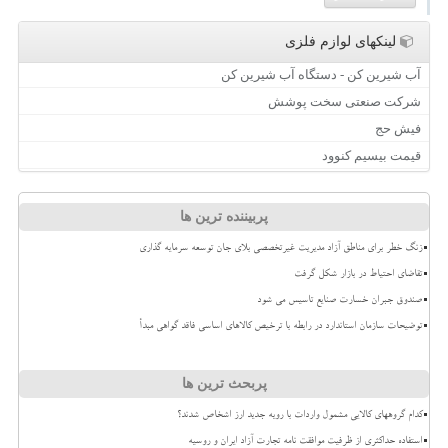
لینکهای لوازم فلزی
آب شیرین کن - دستگاه آب شیرین کن
شرکت صنعتی سخت پوشش
فیش حج
قیمت بیسیم کنوود
پربیننده ترین ها
زنگ خطر برای مناطق آزاد مدیریت غیرتخصصی بلای جان توسعه سرمایه گذاری
تقاضای احتیاط در بازار شکل گرفت
صندوق جبران خسارت صنایع تاسیس می شود
توضیحات سازمان استاندارد در رابطه با ترخیص کالاهای اساسی فاقد گواهی مبدأ
پربحث ترین ها
کدام گروههای کالایی مشمول واردات با رویه جدید ارز اشخاص شدند؟
استفاده حداکثری از ظرفیت موافقت نامه تجارت آزاد ایران و روسیه