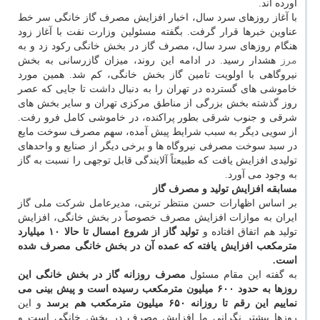
آورده اند.
با آغاز روزهای سرد سال، اخبار افزایش مصرف گاز خانگی سر خط
عناوین خبرها قرار گرفت. بگفته مسئولین وزارت نفت با آغاز زود
هنگام روزهای سرد سال، مصرف گاز در بخش خانگی رکود زد و به
مرز
هشدار رسید. در ادامه این روند، میزان گازرسانی به بخش
نیروگاهی با اولویت تامین گاز بخش خانگی، کم شد. همین مورد
خاموشی های گسترده در تهران را به دنبال داشت تا جایی که عصر
روز گذشته بخش بزرگی از مناطق مرکزی تهران و سایر بخش های
شرقی و جنوب شرقی بطور پراکنده، در خاموشی کامل فرو رفت.
از سویی دیگر به سبب شرایط پیش آمده، سهم مصرف سوخت مایع
در سبد سوخت مصرفی نیروگاه ها و برخی دیگر از صنایع و واحدهای
تولیدی افزایش یافت که طبیعتاً آلایندگی قابل توجهی را نسبت به گاز
به وجود می آورد.
مسابقه افزایش تولید و مصرف گاز
بر اساس اظهارات حسن منتظر تربتی، مدیرعامل شرکت ملی گاز
ایران به موازات افزایش مصرف خصوصاً در بخش خانگی، افزایش
تولید هم اتفاق افتاده و
تولید گاز از شروع امسال تا حالا ۱۰ میلیارد
مترمکعب افزایش یافته که عمده آن در بخش خانگی مصرف شده
است.
به گفته این مقام مسئول
مصرف روزانه گاز در بخش خانگی این
روزها به حدود ۶۰۰ میلیون مترمکعب رسیده است و پیش بینی می
نماییم این رقم تا روزانه ۶۵۰ میلیون مترمکعب هم برسد
و این
روزها بیشتر نگرانی ما افزایش مصرف در بخش خانگی است و