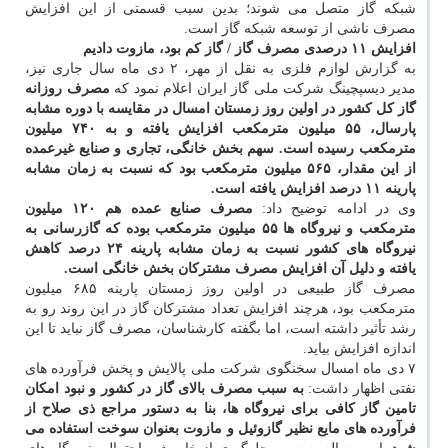
شبکه گاز متصل می شوند؛ بدین سبب قسمتی از این افزایش
مصرف ناشی از توسعه شبکه گاز است.
افزایش ۱۱ درصدی مصرف گاز / گاز کم بود، مازوت دادیم
به گزارش لوازم فلزی به نقل از مهر، ۲ دی ماه سال جاری نیز،
مدیر دیسپچینگ شرکت ملی گاز ایران اعلام نمود که
مصرف روزانه
گاز کل کشور در اولین روز زمستان امسال در مقایسه با دوره مشابه
پارسال، ۵۵ میلیون مترمکعب افزایش یافته و به ۷۴۰ میلیون
مترمکعب رسیده است. سهم بخش خانگی، تجاری و صنایع غیرعمده
از این مقدار، ۵۶۵ میلیون مترمکعب بود که نسبت به زمان مشابه
پارینه ۱۱ درصد افزایش یافته است.
وی در ادامه توضیح داد:
مصرف صنایع عمده هم ۱۲۰ میلیون
مترمکعب و نیروگاه ها ۵۵ میلیون مترمکعب بوده که گازرسانی به
نیروگاه های کشور نسبت به زمان مشابه پارینه ۲۴ درصد کاهش
یافته و دلیل آن افزایش مصرف مشترکان بخش خانگی است.
مصرف گاز طبیعی در اولین روز زمستان پارینه ۶۸۵ میلیون
مترمکعب بود، هرچند افزایش تعداد مشترکان گاز در این روند رو به
رشد تأثیر داشته است، اما بگفته کارشناسان، مصرف گاز نباید تا این
اندازه افزایش بیاید.
۷ دی ماه امسال سخنگوی شرکت ملی پالایش و پخش فرآورده های
نفتی اظهار داشت:
به سبب مصرف بالای گاز در کشور و نبود امکان
تامین گاز کافی برای نیروگاه ها، بنا به دستور مراجع ذی صلاح از
فرآورده های مایع نظیر گازوئیل و مازوت بعنوان سوخت استفاده می