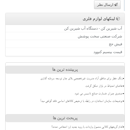
ارسال نظر
لینکهای لوازم فلزی
آب شیرین کن - دستگاه آب شیرین کن
شرکت صنعتی سخت پوشش
فیش حج
قیمت بیسیم کنوود
پربیننده ترین ها
زنگ خطر برای مناطق آزاد مدیریت غیرتخصصی بلای جان توسعه سرمایه گذاری
تقاضای احتیاط در بازار شکل گرفت
صندوق جبران خسارت صنایع تاسیس می شود
توضیحات سازمان استاندارد در رابطه با ترخیص کالاهای اساسی فاقد گواهی مبدأ
پربحث ترین ها
کدام گروههای کالایی مشمول واردات با رویه جدید ارز اشخاص شدند؟