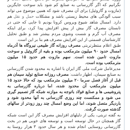
نگرانیم که اگر گازرسانی به صنایع کم شود باید سوخت جایگزین
(مازوت و گازوئیل) برای آن مصرف شود که همین موضوع می تواند
سبب آلودگی های محیط زیستی باشد و مشکلات
حمل و نقل
هم
دارد. امسال شاهد شیوع ویروس کرونا بودیم تا جایی که حتی در
تابستان مصرف گاز بیش از پیش افزایش پیدا کرد، برای اینکه
مصرف آب گرم و شست وشوی مردم بیشتر شد و طبق تحلیل
کارشناسان قسمتی از این افزایش مصرف هم بنا بر این است.
طبق اعلام منتظرتربتی
مصرف روزانه گاز طبیعی نیروگاه ها آذرماه
امسال حدود ۹۰ میلیون مترمکعب بوده و بقیه از گازوئیل و سوخت
مازوت تامین شده است. سهم مازوت هم حدود ۱۵ میلیون
مترمکعب بوده است.
مدیرعامل شرکت ملی گاز ایران با اشاره به محدود شدن گازرسانی
به صنایع سیمان، اظهار داشت:
مصرف روزانه صنایع تولید سیمان هم
قبل از آغاز فصل سرما ۲۰ میلیون مترمکعب بود که حالا حدود ۱۵
میلیون مترمکعب آن محدود شده، اما درباره گازرسانی به
پتروشیمی ها و صنایع فولاد باتوجه به موازنه شبکه گاز تصمیم گیری
می شود و ممکنست چند روزی گازرسانی به آنها محدود شود و
باردیگر متصل شوند، اما این وضع امسال چند روز زودتر از سالهای
گذشته صورت گرفت.
به گفته تربتی، یکی از دلیلهای افزایش مصرف گاز این است شبکه
گاز همچنان در حال توسعه است و توسعه های خوبی هم در بحث
گازرسانی روستایی انجام شده و هر سال حدود ۳ هزار روستا به