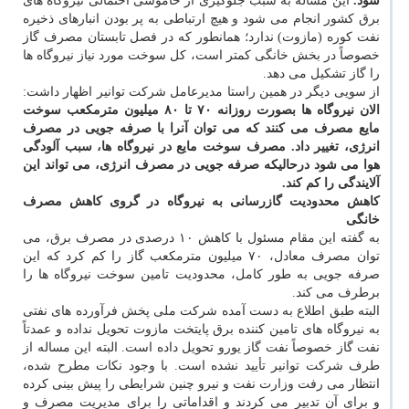
شود.
این مساله به سبب جلوگیری از خاموشی احتمالی نیروگاه های
برق کشور انجام می شود و هیچ ارتباطی به پر بودن انبارهای ذخیره
نفت کوره (مازوت) ندارد؛ همانطور که در فصل تابستان مصرف گاز
خصوصاً در بخش خانگی کمتر است، کل سوخت مورد نیاز نیروگاه ها
را گاز تشکیل می دهد.
از سویی دیگر در همین راستا مدیرعامل شرکت توانیر اظهار داشت:
الان نیروگاه ها بصورت روزانه ۷۰ تا ۸۰ میلیون مترمکعب سوخت
مایع مصرف می کنند که می توان آنرا با صرفه جویی در مصرف
انرژی، تغییر داد. مصرف سوخت مایع در نیروگاه ها، سبب آلودگی
هوا می شود درحالیکه صرفه جویی در مصرف انرژی، می تواند این
آلایندگی را کم کند.
کاهش محدودیت گازرسانی به نیروگاه در گروی کاهش مصرف
خانگی
به گفته این مقام مسئول با کاهش ۱۰ درصدی در مصرف برق، می
توان مصرف معادل، ۷۰ میلیون مترمکعب گاز را کم کرد که این
صرفه جویی به طور کامل، محدودیت تامین سوخت نیروگاه ها را
برطرف می کند.
البته طبق اطلاع به دست آمده شرکت ملی پخش فرآورده های نفتی
به نیروگاه های تامین کننده برق پایتخت مازوت تحویل نداده و عمدتاً
نفت گاز خصوصاً نفت گاز یورو تحویل داده است. البته این مساله از
طرف شرکت توانیر تأیید نشده است. با وجود نکات مطرح شده،
انتظار می رفت وزارت نفت و نیرو چنین شرایطی را پیش بینی کرده
و برای آن تدبیر می کردند و اقداماتی را برای مدیریت مصرف و