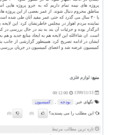
پروژه های نیمه تمام داریم که به جزو پروژه هایی اس
یا ۳۰ سال می گذرد که حتی عمر مفید آنان طی شده است.
نماینده مردم اهواز در مجلس خاطرنشان کرد: این لایحه ب
اثرگذار بوده و جزئیات آن بند به بند در حال بررسی در 
است. ان شاءالله این لایحه هم به ایجاد منابع جدید و هم ب
ایشان در ادامه تصریح کرد: همینطور گزارشی از جانب بن
کمیسیون عرضه شد و اعضای کمیسیون در جریان بررسی لای
منبع:
لوازم فلزی
1399/11/13
00:12:00
تگهای خبر:
بودجه
,
كمیسیون
این مطلب را می پسندید؟
(0)
(0)
تازه ترین مطالب مرتبط