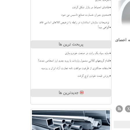
سرمایه گذاری
تقاضای احتیاط در بازار شکل گرفت
صندوق جبران خسارت صنایع تاسیس می شود
توضیحات سازمان استاندارد در رابطه با ترخیص کالاهای اساسی فاقد
گواهی مبدأ
۱ به اعضای
پربحث ترین ها
سایه سیاه یک رانت در صنعت خودروسازی
کدام گروههای کالایی مشمول واردات با رویه جدید ارز اشخاص شدند؟
استفاده حداکثری از ظرفیت موافقت نامه تجارت آزاد ایران و روسیه
ریزش قیمت خودرو اوج گرفت
جدیدترین ها
X