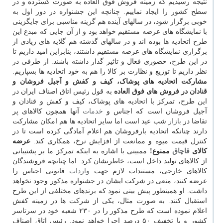
نتیجه رسیدیم که زمینه فروش فوق العاده به صورت گسترده و در
سطح کشور را ایجاد نماییم. چنانچه این جشنواره در دور اول به
خوبی برگزار شود، در سالهای آینده هم گزینه مناسبی برای جایگزینی
با نمایشگاه های عرضه مستقیم خواهد بود و از آن جایی که مبدع این
طرح اتحادیه ها بوده اند و در سالهای گذشته هم گلایه های زیادی از
برگزاری نمایشگاه های عرضه مستقیم داشتند، بنابراین امید داریم تا
در این طرح، حضوری فعال و تاثیر گذار داشته باشند. از طرفی در
نظر داریم تا توزیع و نظارت بر کالا را هم به خود اتحادیه ها بسپاریم.
مشارکت اتحادیه های پوشاک، کیف و کفش و آجیل فروشان و
قنادان در فروش های فوق العاده
به قول رئیس اتاق اصناف ایران در
این طرح، تمرکز با اتحادیه های پوشاک، کیف و کفش و قنادان و
آجیل فروشان است که اجناس و
خدمات
آنها همچون کالاهای پر
تقاضا در
بازار
شب عید است اما سایر اتحادیه ها هم امکان مشارکت
دارند چنانکه اتحادیه بارفروشان هم اعلام آمادگی کرده است تا در
کنترل قیمت میوه و ممانعت از افزایش نرخ، همکاری کند.
عرضه
کالای
قاچاق
ممنوع!
ممبینی با اشاره به اینکه تمرکز ما بر پشتیبانی
از کالاهای تولید داخل است، خاطرنشان کرد: اما چنانچه فروشندگان
کالاهای خارجی، مستندات لازم جهت
واردات
قانونی اجناس را
عرضه کنند، منعی در شرکت ایشان در جشنواره مذکور وجود نخواهد
داشت. او همینطور پیش بینی نمود که برندهای مختلفی از این طرح
استقبال کنند. به صورت مثال، یکی از شرکت ها در زمینه کفش
اعلام نموده است که طرح مذکور را در ۲۳۰ شعبه خود در سرتاسر
کشور و با تخفیف ۵۰ درصد اجرا خواهد نمود. رئیس اتاق اصناف