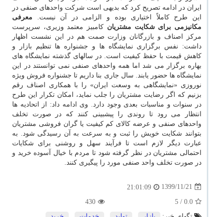
ایران در ادامه تصریح کرد که بدیهی است شرکت واحدهای صنفی در
این طرح کاملاً اختیاری بوده و الزامی در آن نیست.
معرفی
مکانیزمی برای شکایت مشتریان
کامبیز معتمد وزیری، سرپرست
مرکز اصناف و بازرگانان وزارت صمت هم در این نشست اظهار
داشت: نفس برگزاری نمایشگاه ها و جشنواره ها تنظیم بازار و
کاهش قیمت با حفظ کیفیت است. در سالهای گذشته نمایشگاه های
بهاره برگزار می شد اما همه واحدهای صنفی نمی توانستند در این
نمایشگاه ها حضور یابند. سال جاری بنا داریم تا جشنواره فروش ویژه
نوروزی «نمایشگاهی به وسعت ایران» را با همکاری اصناف رقم
بزنیم که اگر رضایت مشتریان را جلب نماید، امکان تکرار این طرح
در سنوات و مناسبات بعدی وجود دارد. وی ادامه داد: از اتحادیه ها
انتظار می رود تا روندی را پیشبینی کنند که در صورت تخلف
واحدهای صنفی و عرضه کالای کم کیفیت یا گران فروشی مشتریان
بتوانند شکایت خویش را ثبت و به سرعت به آن رسیدگی شود. به
عبارت دیگر لازم است تا فرآیند سهل و روشنی برای شکایات
احتمالی مشتریان در نظر گرفته شود تا مردم با خیال آسوده خرید و
در صورت تخلف واحد صنفی مورد را پیگیری کنند.
1399/11/21
21:01:09
430
/ 5
0.0
تگهای خبر:
بازار
,
تولید
,
خدمات
,
خرید