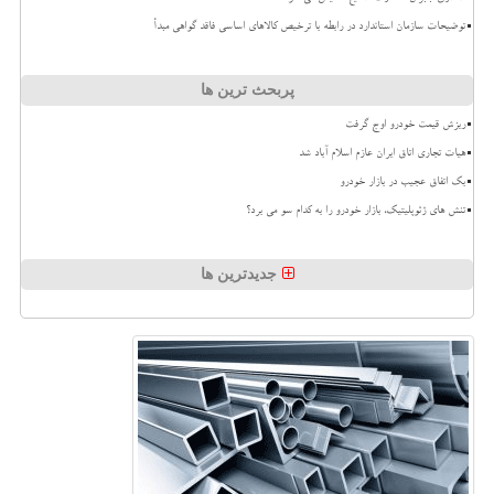
توضیحات سازمان استاندارد در رابطه با ترخیص کالاهای اساسی فاقد گواهی مبدأ
پربحث ترین ها
ریزش قیمت خودرو اوج گرفت
هیات تجاری اتاق ایران عازم اسلام آباد شد
بک اتفاق عجیب در بازار خودرو
تنش های ژئوپلیتیک، بازار خودرو را به کدام سو می برد؟
جدیدترین ها