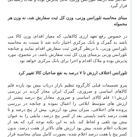
قرار گیرد.
مبنای محاسبه تلورانس وزنی، وزن کل ثبت سفارش شد، نه وزن هر
محموله
در خصوص رفع تعهد ارزی کالاهایی که معیار اقدام، وزن کالا می
باشد به گمرک و بانک مرکزی اختیار داده شد تا نسبت به محاسبه
تلورانس وزنی، با درنظر گرفتن ثبت سفارش اقدام نمایند و چنانچه
تلورانس وزنی برمبنای وزن کل ثبت سفارش باشد، در مجموع، مورد
پذیرش بوده و ملاک اقدام و اجرا برای بانک مرکزی خواهد بود.
تلورانس اختلاف ارزش تا ۷ درصد به نفع صاحبان کالا تغییر کرد
پیرو تصمیمات قبلی کارگروه تنظیم بازار درباب بیش بود یازده قلم
کالاهای اساسی و ضروری، گمرک ایران مجاز گردید در بررسی
ارزش۱۱ قلم کالای اساسی و ضروری معادل پنج درصد بیشتر از
ارزش های متوسط ابلاغی را اعمال نموده و چنانچه در بررسی
پرونده های اختلافی، میزان بیش بود ارزش، بیش از پنج درصد و تا
هفت درصد باشد بایستی بعد از کسر پنج درصد، مابقی را به عنوان
بیش بود تلقی و لحاظ کند. باید به این نکته توجه کرد که بعد از
تعدیلات اعلام شده، بیش بود ارزش های بالاتر از هفت درصد، بدون
کسر پنج یا هفت درصد اعلام شده، بصورت کامل مبنای محاسبه قرار