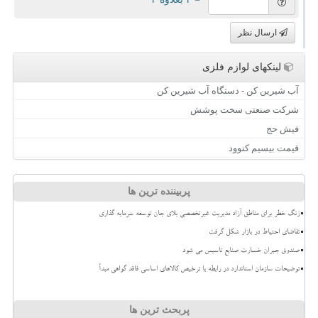
ارسال نظر
لینکهای لوازم فلزی
آب شیرین کن - دستگاه آب شیرین کن
شرکت صنعتی سخت پوشش
فیش حج
قیمت بیسیم کنوود
پربیننده ترین ها
زنگ خطر برای مناطق آزاد مدیریت غیرتخصصی بلای جان توسعه سرمایه گذاری
تقاضای احتیاط در بازار شکل گرفت
صندوق جبران خسارت صنایع تاسیس می شود
توضیحات سازمان استاندارد در رابطه با ترخیص کالاهای اساسی فاقد گواهی مبدأ
پربحث ترین ها