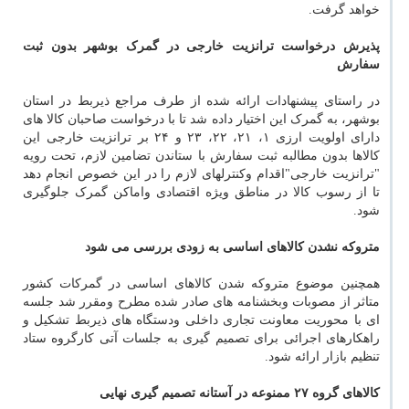
خواهد گرفت.
پذیرش درخواست ترانزیت خارجی در گمرک بوشهر بدون ثبت
سفارش
در راستای پیشنهادات ارائه شده از طرف مراجع ذیربط در استان
بوشهر، به گمرک این اختیار داده شد تا با درخواست صاحبان کالا های
دارای اولویت ارزی ۱، ۲۱، ۲۲، ۲۳ و ۲۴ بر ترانزیت خارجی این
کالاها بدون مطالبه ثبت سفارش با ستاندن تضامین لازم، تحت رویه
"ترانزیت خارجی"اقدام وکنترلهای لازم را در این خصوص انجام دهد
تا از رسوب کالا در مناطق ویژه اقتصادی واماکن گمرک جلوگیری
شود.
متروکه نشدن کالاهای اساسی به زودی بررسی می شود
همچنین موضوع متروکه شدن کالاهای اساسی در گمرکات کشور
متاثر از مصوبات وبخشنامه های صادر شده مطرح ومقرر شد جلسه
ای با محوریت معاونت تجاری داخلی ودستگاه های ذیربط تشکیل و
راهکارهای اجرائی برای تصمیم گیری به جلسات آتی کارگروه ستاد
تنظیم بازار ارائه شود.
کالاهای گروه ۲۷ ممنوعه در آستانه تصمیم گیری نهایی