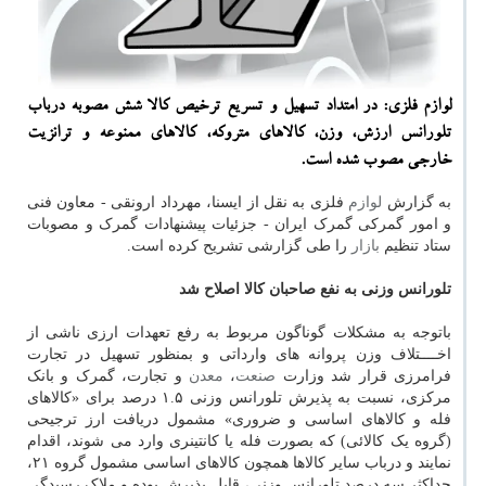
لوازم فلزی: در امتداد تسهیل و تسریع ترخیص کالا شش مصوبه درباب
تلورانس ارزش، وزن، کالاهای متروکه، کالاهای ممنوعه و ترانزیت
خارجی مصوب شده است.
به گزارش
لوازم
فلزی به نقل از ایسنا، مهرداد ارونقی - معاون فنی
و امور گمرکی گمرک ایران - جزئیات پیشنهادات گمرک و مصوبات
ستاد تنظیم
بازار
را طی گزارشی تشریح کرده است.
تلورانس وزنی به نفع صاحبان کالا اصلاح شد
باتوجه به مشکلات گوناگون مربوط به رفع تعهدات ارزی ناشی از
اخــــتلاف وزن پروانه های وارداتی و بمنظور تسهیل در تجارت
فرامرزی قرار شد وزارت
صنعت
،
معدن
و تجارت، گمرک و بانک
مرکزی، نسبت به پذیرش تلورانس وزنی ۱.۵ درصد برای «کالاهای
فله و کالاهای اساسی و ضروری» مشمول دریافت ارز ترجیحی
(گروه یک کالائی) که بصورت فله یا کانتینری وارد می شوند، اقدام
نمایند و درباب سایر کالاها همچون کالاهای اساسی مشمول گروه ۲۱،
حداکثر سه درصد تلورانس وزنی، قابل پذیرش بوده و ملاک رسیدگی