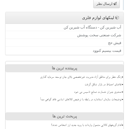
ارسال نظر
لینکهای لوازم فلزی
آب شیرین کن - دستگاه آب شیرین کن
شرکت صنعتی سخت پوشش
فیش حج
قیمت بیسیم کنوود
پربیننده ترین ها
زنگ خطر برای مناطق آزاد مدیریت غیرتخصصی بلای جان توسعه سرمایه گذاری
تقاضای احتیاط در بازار شکل گرفت
صندوق جبران خسارت صنایع تاسیس می شود
توضیحات سازمان استاندارد در رابطه با ترخیص کالاهای اساسی فاقد گواهی مبدأ
پربحث ترین ها
کدام گروههای کالایی مشمول واردات با رویه جدید ارز اشخاص شدند؟