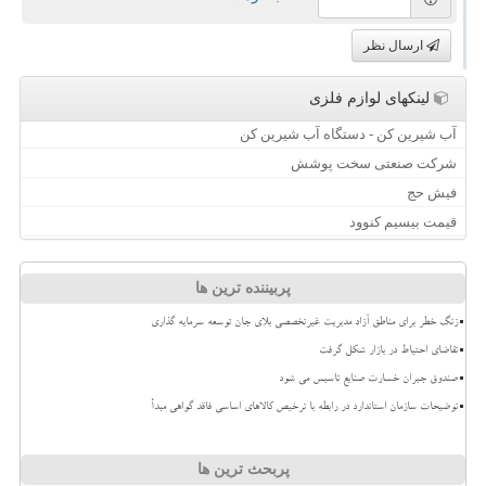
ارسال نظر
لینکهای لوازم فلزی
آب شیرین کن - دستگاه آب شیرین کن
شرکت صنعتی سخت پوشش
فیش حج
قیمت بیسیم کنوود
پربیننده ترین ها
زنگ خطر برای مناطق آزاد مدیریت غیرتخصصی بلای جان توسعه سرمایه گذاری
تقاضای احتیاط در بازار شکل گرفت
صندوق جبران خسارت صنایع تاسیس می شود
توضیحات سازمان استاندارد در رابطه با ترخیص کالاهای اساسی فاقد گواهی مبدأ
پربحث ترین ها