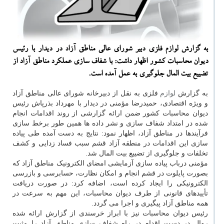
به گزارش لوازم فلزی دبیر شورای عالی مناطق آزاد در دیدار با رئیس
دیوان محاسبات کشور اظهار داشت: با شفاف سازی عملکرد مناطق آزاد از
تضییع بیت المال جلوگیری به عمل آمده است.
به گزارش
لوازم
فلزی به نقل از دبیرخانه شورای عالی مناطق آزاد
و ویژه اقتصادی، حمیدرضا مؤمنی در دیدار با مهرداد بذرپاش رئیس
دیوان محاسبات کشور ضمن ارائه گزارشی از روند اقدامات انجام
شده در امتداد شفاف سازی و نشر داده ها همین طور برخط سازی
فرآیندها در مناطق آزاد، اظهار نمود: نتایج به دست آمده طی پیاده
سازی این اقدامات در منطقه آزاد قشم سبب فساد زدایی و کشف
تخلفات و جلوگیری از تضییع بیت المال شد.
مؤمنی درباب پیاده سازی آزمایشی امضای الکترونیک مناطق آزاد که
بصورت پایلوت در قشم انجام و امکان نظارت، حسابرسی و بازرسی
الکترونیکی را ایجاد کرده است، اضافه کرد: در صورت دریافت
تأییدهای قانونی از طرف دیوان محاسبات، این مهم به سرعت در
همه مناطق آزاد پیگیری و اجرا می گردد.
رئیس دیوان محاسبات نیز با ابراز خرسندی از گزارش ارائه شده
روال در دست اقدام در راه شفاف سازی مناطق آزاد را مثبت