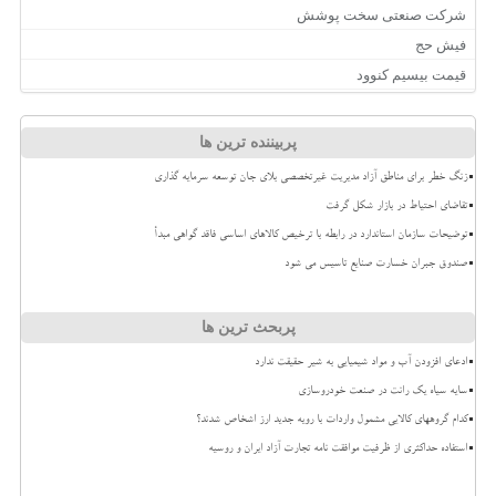
شرکت صنعتی سخت پوشش
فیش حج
قیمت بیسیم کنوود
پربیننده ترین ها
زنگ خطر برای مناطق آزاد مدیریت غیرتخصصی بلای جان توسعه سرمایه گذاری
تقاضای احتیاط در بازار شکل گرفت
توضیحات سازمان استاندارد در رابطه با ترخیص کالاهای اساسی فاقد گواهی مبدأ
صندوق جبران خسارت صنایع تاسیس می شود
پربحث ترین ها
ادعای افزودن آب و مواد شیمیایی به شیر حقیقت ندارد
سایه سیاه یک رانت در صنعت خودروسازی
کدام گروههای کالایی مشمول واردات با رویه جدید ارز اشخاص شدند؟
استفاده حداکثری از ظرفیت موافقت نامه تجارت آزاد ایران و روسیه