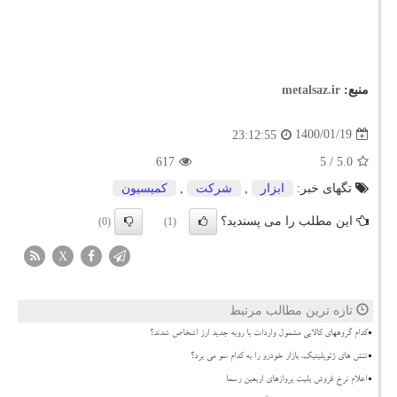
منبع:
metalsaz.ir
1400/01/19
23:12:55
617
/ 5
5.0
تگهای خبر:
ابزار
,
شركت
,
كمیسیون
این مطلب را می پسندید؟
(0)
(1)
X
تازه ترین مطالب مرتبط
کدام گروههای کالایی مشمول واردات با رویه جدید ارز اشخاص شدند؟
تنش های ژئوپلیتیک، بازار خودرو را به کدام سو می برد؟
اعلام نرخ فروش بلیت پروازهای اربعین رسما