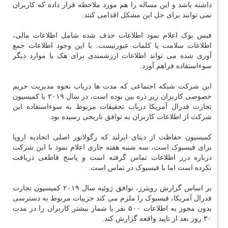
داشته باشد و این مساله را هم مورد ملاحظه قرار داده که کاربران
نمی توانند برای حل این مشکل اقدامی کنند.
فیس بوک اعلام نمود اطلاعات حذف شده شامل اطلاعات مالی،
اطلاعات سلامت یا کلمات عبورنیست. با این وجود اطلاعات جمع
آوری شده می تواند اطلاعات ارزشمندی برای هک یا موارد دیگر
سوءاستفاده فراهم آورد.
این شرکت شبکه اجتماعی که مدت ها درباب نحوه مدیریت حریم
خصوصی کاربران زیر ذره بین بوده است، در سال ۲۰۱۹ با کمیسیون
تجارت فدرال آمریکا درباب تحقیقات مربوط به سوءاستفاده این
شرکت از اطلاعات کاربران به توافق تاریخی رسیده بود.
کمیسیون حفاظت از دیتای ایرلند که رگولاتور اصلی اتحادیه اروپا
برای فیسبوک است، سه شنبه هفته جاری اعلام نمود با این شرکت
درباره درز اطلاعات تماس گرفته است و پاسخ قاطعی دریافت
نکرده است اما با فیسبوک در تماس است.
بر اساس گزارش رویترز، توافق ژوئیه سال ۲۰۱۹ کمیسیون تجارت
فدرال آمریکا، فیسبوک را ملزم می کند جزییات مربوط به دسترسی
بدون مجوز به اطلاعات ۵۰۰ نفر یا شمار بیشتر کاربران را در مدت
۳۰ روز بعد از تایید واقعه گزارش کند.