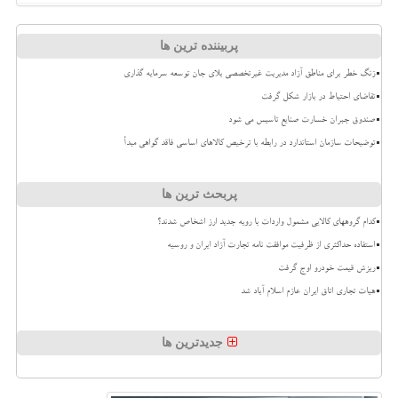
پربیننده ترین ها
زنگ خطر برای مناطق آزاد مدیریت غیرتخصصی بلای جان توسعه سرمایه گذاری
تقاضای احتیاط در بازار شکل گرفت
صندوق جبران خسارت صنایع تاسیس می شود
توضیحات سازمان استاندارد در رابطه با ترخیص کالاهای اساسی فاقد گواهی مبدأ
پربحث ترین ها
کدام گروههای کالایی مشمول واردات با رویه جدید ارز اشخاص شدند؟
استفاده حداکثری از ظرفیت موافقت نامه تجارت آزاد ایران و روسیه
ریزش قیمت خودرو اوج گرفت
هیات تجاری اتاق ایران عازم اسلام آباد شد
جدیدترین ها