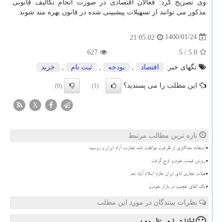
وی تصریح کرد: فعالان اقتصادی در صورت انجام تکالیف قانونی
مذکور می توانند از تسهیلات پیشبینی شده در قانون بهره مند شوند.
1400/01/24
21:05:02
627
/ 5
5.0
تگهای خبر:
اقتصاد
,
بودجه
,
ثبت نام
,
خرید
این مطلب را می پسندید؟
(0)
(1)
X
تازه ترین مطالب مرتبط
استفاده حداکثری از ظرفیت موافقت نامه تجارت آزاد ایران و روسیه
ریزش قیمت خودرو اوج گرفت
هیات تجاری اتاق ایران عازم اسلام آباد شد
بک اتفاق عجیب در بازار خودرو
نظرات بینندگان در مورد این مطلب