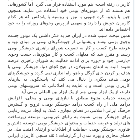
کاربران رفته است، هم مورد استفاده قرار می گیرد. اما کشورهایی
هم هستند که از موتورهای بومی خود استفاده می نمایند. همچون
چین با بایدو، کره جنوبی با نیور و روسیه با یاندکس که هر کدام
کاربران خویش را دارند و سهمی از پرس وجوهای روزانه را به خود
اختصاص داده اند.
همین مبحث سبب شده در ایران هم به فکر داشتن یک موتور جست
وجوی بومی بیفتند و پشتیبانی از جویشگرهای بومی بر مبنای تهیه و
عرضه طرح کسب و کار به تصویب شورای راهبری جویشگر بومی
رسید و مقرر شد که مدلهای کسب و کار موتورهای جست وجوی
«پارسی جو» و «یوز» برای ادامه فعالیت به شورای راهبری عرضه
شوند. البته به اذعان مسؤولان، در هیچ کجای دنیا، جویشگر بومی با
هدف پر کردن جای گوگل و یاهو راه اندازی نمی گردد و جویشگرهای
بومی هدف دیگری را دنبال می کنند که پاسخگویی به نیازهای
کاربران بومی است و با عنایت به اطلاعاتی که سرویسهای بومی
دارند، از یک
ابزار
بومی بهتر از یک ابزار بین المللی برمی آید.
توسعه خدمات متنوع مطابق با نیازهای بومی و محلی، افزایش
درآمد ملی از راه کسب درآمد جویشگر بومی، ترویج و گسترش
فرهنگ ایرانی-اسلامی در فضای مجازی، کمک به ایجاد مزیت رقابتی
برای جویشگر بومی نسبت به رقبای غیربومی، توسعه زیرساخت
های تولید و عرضه خدمات و محتوای جویشگر بومی، توسعه دانش و
فناوری جویشگر بومی، حفاظت از اطلاعات و ارتقای امنیت ملی در
فضای مجازی و بهره مندی از گزارشات ذائقه سنجی کاربران ایرانی