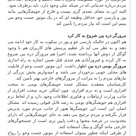
مردم درباره خدماتی که در شبکه ملی وجود دارد، باید برطرف شود.
البته این به معنای تصدی گری نیست و فارغ از جویشگرهایی مانند
یوز و پارسی جو، حداقل وظیفه ای که در یک موتور جست وجو می
بینیم این است که نیاز مردم را تأمین کند.
مرورگر ذره بین شروع به کار کرد
هم اکنون در حالیکه پارسی جو و یوز در سکوت به کار خود ادامه می
دهند و به نظر می آید بار عظیم پرسش های کاربران هم با وجود
گوگل از دوش آنها برداشته شده، اخیرا هم مرورگر ذره بین شروع
به کار کرده و فیروزآبادی هم چندی قبل ضمن اشاره به راه اندازی
مرورگر بومی ذره بین
اظهار داشت: این موتور جست وجو از قابلیت
های محلی خوبی برخوردار می باشد و امیدواریم بخش بزرگی از
نیازهای مردم را به مراتب از مرورگرهای خارجی بهتر تأمین کند.
کارشناسان معتقدند مشکل عمده جویشگرهای بومی نه سخت
افزاری است و نه نرم افزاری. چون امکان خرید سخت افزاری از
جانب وزارت ارتباطات و فناوری اطلاعات وجود دارد و از لحاظ نرم
افزاری هم جویشگرهای بومی به رشد قابل قبولی رسیده اند. مشکل
اصلی این است این جویشگرها هنوز از جانب مردم مورد پذیرش
قرار نگرفته و مردم ترجیح می دهند به جای جویشگرهایی که دارای
محدودیت در عرضه محتوا و دقت پایین تری است از جستجوگرهای
خارجی مانند گوگل و بینگ استفاده کنند.
از طرفی اینکه چطور میتوان استفاده از موتور جست وجو را رواج