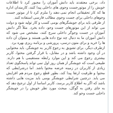
داد، برخی معتقدند باید دانش آموزان را مجبور کرد تا اطلاعات
خویش را از موتورجست وجوی های داخلی پیدا کنند، کارمندان اداره
ها که کار تحقیقاتی انجام نمی دهند را ملزم کرد تا از موتور جست
وجوهای داخلی برای جست وجوی مطالب فارسی استفاده کنند.
از طرفی باید برای جویشگرهای بومی کسب و کار تولید شود و دولت
می تواند از این موتورهای جست وجو، داده بخرد. مثلاً اگر دانش
آموزان در جست وجوگر داخلی سرچ کنند، مشخص می شود که
دانش آموزان ما به دنبال چه نوع داده هایی هستند و میتوان آن داده
ها را خرید و برای متون درسی، پرورشی و برنامه ریزی بهره برد.
ازطرف دیگر، برای تشویق به رجوع کاربر به جویشگر، باید محتوایی
در آن وجود داشته باشد و در مقابل، با قرار گرفتن محتوا، کاربر
بیشتری رجوع می کند و این موارد رابطه مستقیمی با هم دارند.
طبیعی است که جویشگر از همان روز اول نمی تواند پاسخگوی تعداد
زیادی از کاربران در زمینه عرضه محتوا باشد. اما درشرایطی که
محتوا و ظرفیت ارتقا پیدا کند، بطور قطع رجوع مردم هم افزایش
می یابد. درچنین شرایطی جویشگر بومی باید مزیت هایی داشته
باشد که اگر به اطلاع کاربر برسد، کاربر اساسا از اول ترجیح دهد که
به جای رفتن به گوگل، مبحث مورد نظر خویش را در جویشگر
داخلی جست وجو کند.