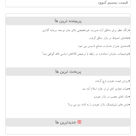
قیمت بیسیم کنوود
پربیننده ترین ها
زنگ خطر برای مناطق آزاد مدیریت غیرتخصصی بلای جان توسعه سرمایه گذاری
تقاضای احتیاط در بازار شکل گرفت
صندوق جبران خسارت صنایع تاسیس می شود
توضیحات سازمان استاندارد در رابطه با ترخیص کالاهای اساسی فاقد گواهی مبدأ
پربحث ترین ها
ریزش قیمت خودرو اوج گرفت
هیات تجاری اتاق ایران عازم اسلام آباد شد
بک اتفاق عجیب در بازار خودرو
تنش های ژئوپلیتیک، بازار خودرو را به کدام سو می برد؟
جدیدترین ها