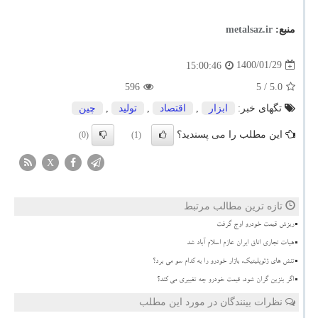
منبع:
metalsaz.ir
1400/01/29
15:00:46
596
/ 5
5.0
تگهای خبر:
ابزار
,
اقتصاد
,
تولید
,
چین
این مطلب را می پسندید؟
(0)
(1)
X
تازه ترین مطالب مرتبط
ریزش قیمت خودرو اوج گرفت
هیات تجاری اتاق ایران عازم اسلام آباد شد
تنش های ژئوپلیتیک، بازار خودرو را به کدام سو می برد؟
اگر بنزین گران شود، قیمت خودرو چه تغییری می کند؟
نظرات بینندگان در مورد این مطلب