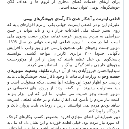
برای ارتقای خدمات فضای مجازی از لزوم ها و اهداف کلان
جویشگرهای بومی عنوان شده است.
قطعی اینترنت و آشکار شدن ناکارآمدی جویشگرهای بومی
علیرغم این و در قطعی اینترنت جهانی یکی از نرم افزارهای پایه که
روی بستر شبکه ملی اطلاعات قرار دارد و باید بتواند در چنین
شرایطی به مردم سرویس عرضه نماید، موتور جست وجوی ملی
است. اما در مدت ۱۰ روزه قطعی اینترنت جهانی در سال 1398،
موتور جست وجوهای ملی همچون پارسی جو و یوز وقتی با افزایش
ناگهانی حدودا ۲۰۰ برابری کاربران مواجه گشتند، نتوانستند
پاسخگوی این خیل عظیم باشند که پیش از این از موتورجست
وجوهای خارجی مانند گوگل، بینگ و... استفاده می کردند.
سیدابوالحسن فیروزآبادی بعد از آن درباره
تکلیف وضعیت موتورهای
جست وجو
به وزارت ارتباطات با وجود ناکارآمدی جویشگرهایی مانند
پارسی جو اظهار نمود: این وظیفه آنها نیست، بلکه مسئولیت است و
باید مسئولیت بپذیرند. آنها گفته بودند از پروژه های تحقیقاتی در
موتور جست وجو حمایت می نماییم، اما این که این ابزار بتواند
کلیت نیاز مردم را تأمین کند، اتفاق نیفتاد و در حادثه قطعی اینترنت
شاهد بودیم مردم نمی توانستند آدرس داروخانه، بلیت پرواز، بانک و
فرودگاه را پیدا کنند.
دبیر شورایعالی فضای مجازی افزود: بخصوص کسب وکارهای کوچک
که مورد نیاز مردم بود، خیلی لطمه خوردند و این نشان داد که ما باید
مرکزیتی در حوزه مسئولیت پذیری داشته باشیم و نیازهای اطلاعاتی