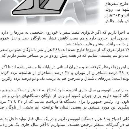
ن طرح سفرهای
شهد می روند.
تابحال یک میلیون و ۱۷۰ هزار نفر از مرزهای زمینی رفته اند و ۲۶۳ هزار
 یابد، چالش
جرا داریم که اگر خانواری قصد سفر با خودروی شخصی به مرزها را دارد 
 معنوی اجر اخروی دارد و هم سبب کاهش فشار به ناوگان
حمل و نقل
عمومی
 جانب راننده بیشتر رعایت خواهد شد.
معاون وزیر راه خاطرنشان کرد: تاکنون از یک میلیون و ۲۷۰ هزار نفری که از مرزها خارج شده اند، ۲۸۸ هزار نفر 
 توانیم پیشبینی نماییم که در هفته پیش رو دو برابر مسافر بیشتر داریم که 
اینروزها درنظر گرفته اند و مدیران استانی در پایانه ها مستقر شده اند تا اگر
از نظر کمبود بلیت پیش آمد، بتوانند رفع کنند، تصریح کرد: ۴۸ درصد مسافران از مهران و ۳۲ درصد مسافران از شل
رزهای خسروی و چذابه به تدریج ۹ و ۸ درصد بوده است؛ مرزهای باشماق و تمرچین هم به ترتیب یک و دو درصد تردد زائر
دستگاه
خواهیم 
تگاه اتوبوس داریم و کمتر از ۵ هزار دستگاه کمبود داریم برای جبران کمبود اتوبوس از ناوگان دستگاههای دولتی و
طرف قرارداد با صنایع مذاکره کردیم و توانستیم اب
پیگیری این مورد هستیم. در بعضی استان ها توانسته ایم بخشی از ناوگان صنا
رئیس سازمان راهداری و حمل و نقل جاده ای به صورت کلی احتیاج به ۸ هزار دستگاه اتوبوس داریم و در یک سال قبل تولید داخ
م در گمرکات منتظر ترخیص هستند، امیدواریم تا آخر سال جاری یک هزار دستگ