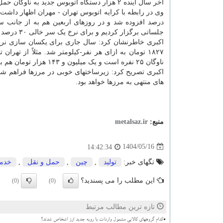
آخر سال آینده ۲ هزار دستگاه اتوبوس جدید به ناوگان حمل و نقل جاده ای اضافه نماییم.
درصد افزوده شد و در روزهای اربعین هم به از جانب ست
جلساتی برگزار کردیم و برای نرخ یک سر خالی ۳۰ درصد تخفیف گرفتیم.
اکبری خاطرنشان کرد: سال جاری برای یکسان سازی نرخ ک
ناوگان ۲۵ نفره است و یک میلیون و ۱۴۳ هزار تومان هم برای اتوبوس های ۳۲ نفره خواهد بود.
اکبری تصریح کرد: زیرساختهای خوبی در مرزها فراهم ش
های منتهی به مرزها خواهد بود.
منبع:
metalsaz.ir
1404/05/16
14:42:34
تگهای خبر:
تولید
,
چین
,
حمل و نقل
,
خدم
این مطلب را می پسندید؟
(0)
(0)
تازه ترین مطالب مرتبط
کدام گروههای کالایی مشمول واردات با رویه جدید ارز اشخاص شدند؟