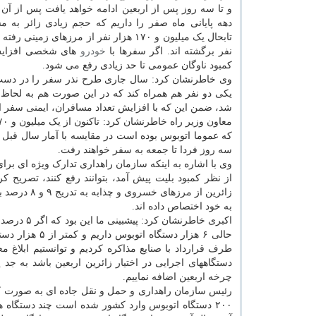
و تا سه روز پس از اربعین ادامه خواهد یافت پس از آ
دهه پایانی ماه صفر را داریم که حجم زیادی زائر به م
نفر برگشته اند. اگر سفرها با
خودرو
های شخصی افزایش
کمبود ناوگان عمومی تا حد زیادی رفع می شود.
وی خاطرنشان کرد: سال جاری طرح نذر سفر را در دست ا
یکی دو نفر هم همراه کند که در این صورت هم به لحاظ
شد، ضمن این که با افزایش تعداد مسافران، ایمنی سفر از
که عموما اتوبوس بوده است در مقایسه با آمار سال قبل می
سه روز فردا تا جمعه به سفر خواهند رفت.
وی با اشاره به اینکه سازمان راهداری تدارک ویژه ای برای 
زائرین از م
به خود اختصاص داده اند.
اکبری خاطرنشان کرد: پیشبینی ما این بود که اگر ۵ درصد به زائرین اتوبوسی سال جاری افزوده شود احتیاج به ۱۱ هزار
حالی ۶ هزار دس
دستگاههای اجرایی در اختیار زائرین اربعین باشد به جد 
چرخه اربعین اضافه نماییم.
۲۰۰ دستگاه اتوبوس وارد کشور شده است چند دستگاه ه