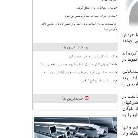
سرمایه گذاری
تقاضای احتیاط در بازار شکل گرفت
صندوق جبران خسارت صنایع تاسیس می شود
توضیحات سازمان استاندارد در رابطه با ترخیص کالاهای اساسی فاقد
گواهی مبدأ
با خودش
 خواهد
پربحث ترین ها
با ناوگان عمومی سفر کرده اند
سایه سیاه یک رانت در صنعت خودروسازی
عموما در
کدام گروههای کالایی مشمول واردات با رویه جدید ارز اشخاص شدند؟
 مشکلاتی
استفاده حداکثری از ظرفیت موافقت نامه تجارت آزاد ایران و روسیه
مچه تردد کرده اند. تردد
ریزش قیمت خودرو اوج گرفت
ین اربعین را
داشت در
جدیدترین ها
 هم شرکتهای
لاغ معاون اول رئیس جمهور را برای دستگاه ها دریافت نماییم که از ۲۱ تا ۲۷ مرداد ناوگان
یع را به
ل نداشتیم و تنها
اه و تا