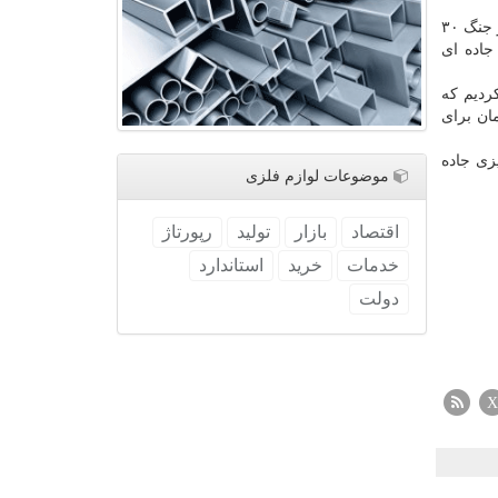
وی در رابطه با کرایه اتوبوس تهران - مهران اظهار داشت: در دوره جنگ تحمیلی ۱۲ روزه صنف رانندگان افزایش کرایه ندادند اما پس از جنگ ۳۰
جاده ای
ردیم که
هزار تومان برای اتوبوس ۴۴ نفره و یک میلیون و ۴۶۲ هزار تومان برای
زی جاده
موضوعات لوازم فلزی
اقتصاد
بازار
تولید
رپورتاژ
خدمات
خرید
استاندارد
دولت
X