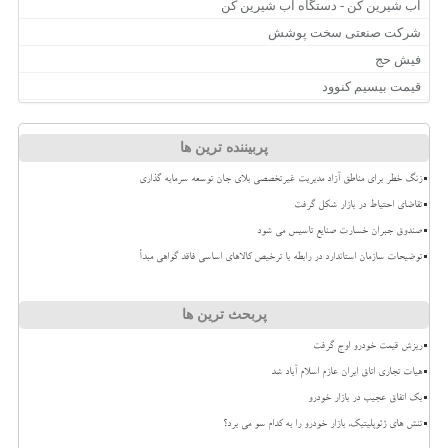
آب شیرین کن - دستگاه آب شیرین کن
شرکت صنعتی سخت پوشش
فیش حج
قیمت بیسیم کنوود
پربیننده ترین ها
زنگ خطر برای مناطق آزاد مدیریت غیرتخصصی بلای جان توسعه سرمایه گذاری
تقاضای احتیاط در بازار شکل گرفت
صندوق جبران خسارت صنایع تاسیس می شود
توضیحات سازمان استاندارد در رابطه با ترخیص کالاهای اساسی فاقد گواهی مبدأ
پربحث ترین ها
ریزش قیمت خودرو اوج گرفت
هیات تجاری اتاق ایران عازم اسلام آباد شد
بک اتفاق عجیب در بازار خودرو
تنش های ژئوپلیتیک، بازار خودرو را به کدام سو می برد؟