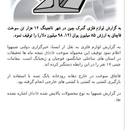
به گزارش لوازم فلزی گمرك چین در شهر نانجینگ ۱۲ هزار تن سوخت
قاچاق به ارزش ۸۵ میلیون یوان (۱۲. ۹۸ میلیون دلار) را توقیف نمود.
به گزارش لوازم فلزی به نقل از ایسنا، خبرگزاری دولتی شینهوا
اعلام نمود توقیف این محموله سوخت
قاچاق
نتیجه ماه ها تحقیقات
در استان های ساخلی جیانگسو، فوجیان و ژیجیانگ است. مقامات
چینی ۱۷ نفر را در این رابطه دستگیر كرده اند.
قاچاق سوخت در خارج دهانه رودخانه یانگ تسه با استفاده از
بارگیری كشتی به كشتی با كشتی های خارجی انجام گرفته بود.
در گزارش شینهوا به نوع محصولات پالایش شده
قاچاق
اشاره نشده
بود.