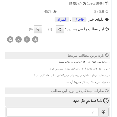
1396/10/04
15:58:40
4576
/ 5
5.0
تگهای خبر:
قاچاق
,
گمرك
این مطلب را می پسندید؟
(0)
(1)
X
تازه ترین مطالب مرتبط
واردات بدون انتقال ارز ۲۹۴۰ کدتعرفه به علاوه لیست
خودرو های فاقد شناسه ارزش با دریافت تعهد ترخیص می شوند
توضیحات سازمان استاندارد در رابطه با ترخیص کالاهای اساسی فاقد گواهی مبدأ
صادرات شیرخشک به شکل مشروط آزاد شد
نظرات بینندگان در مورد این مطلب
لطفا شما هم
نظر دهید