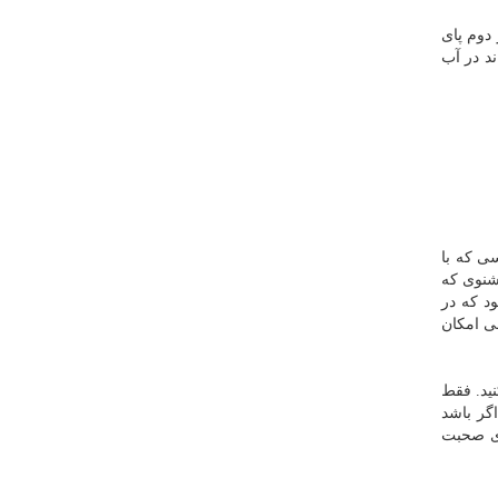
ز دوم پای
ند در آب
ی كه با
شنوی كه
د كه در
ی امكان
نید. فقط
اگر باشد
ای صحبت