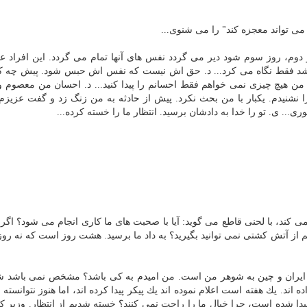
می تواند معجزه كند" را می شنوی...
ز دوم، روز سوم شود دیر می گردد نفس های آنها تمام می گردد. این افراد عز
شد فقط نگاه می كرد... د. حق اش نیست كه نفس اش حبس شود. پیش چه ك
.. من هیچ چیزی نمی خواهم فقط احسانم را پیدا كنید... د. احسان من معصوم و
یدم. یكبار با من بحث نكرد. پیش از حادثه به من زنگ زد و گفت عزیزم،
... ی. تو را خدا به دادشان برسید. انتظار ما را خسته كرده...
كند، با لحنی قاطع می گوید: آیا با صحبت های ما كاری انجام می شود؟ اگر ق
از آتش كشتی نمی توانید بگیرید؟ به داد ما برسید. هشت روز است كه نه روز
 ایران و چین به شوهر من است. من امیدم به كی باشد؟ مشخص نمی باشد 
 اند. یك هفته است اعلام نموده اند یك پیكر پیدا كرده اند، اما هنوز نتوانسته 
 پیدا شده است، چرا خیال ما را راحت نمی كنند؟ خسته شدیم از انتظار. وزیر ك