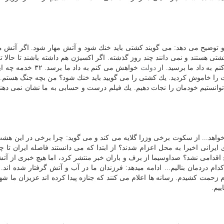
توضیح می دهد: می گویند كشتی باید خنك شود و آتش مهار شود. اگر آتش م
ی هستند و نمی دانند چند روز گذشته. اگر اكسیژن هم داشته باشند تا حالا ت
به داد ما برسید. از
دولت
خواهش می كنم به داد ما برسد. 
 را خاموش كردید. یك كشتی را می گویید باید خنك شود؟ من بچه جنگ هستم. 
وانستیم خودمان را نجات دهیم. یك فیلم درست و حسابی به ما نشان نمی دهند.
واهد... از سكوت برخی وزرا گلایه می كند و می گوید: چرا برخی در این هشت
ایرانی اخیرا به محل اعزام شدند؟ از ابتدا كه می دانستند فاصله ایران تا 
 اقدامی نشد؟ صداوسیما از برف و باران خبر منتشر كرد، اما هیچ خبری از آت
نفر ارزش نداشت؟ به كدام دردمان بنالیم... ادامه میدهد: فرزندان ما در آب و آتش گرفتار شده ا
بوده است. من ۳۱ سال برای پسرم زحمت كشیدم. رسانه ها اعلام می كنند كه جنازه پیدا كرده اند عزیزان ما
یم.