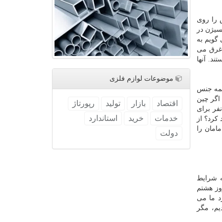
 را روی
سیژن در
گویم به
 غرق می
د. آنها
موضوعات لوازم فلزی
همه جنس
اگر چین
اقتصاد
بازار
تولید
رپورتاژ
اهد پول بدهیم. بابای من ۳۰ سال برای این كشور زحمت كشید. همه نفت كشور را جابه جا كرد. حرف من این است كه ۳۰ نفر برای
خدمات
خرید
استاندارد
ید كرد؟ از
امان را
دولت
ه شرایط
وز هشتم
د ما می
یم، مگر