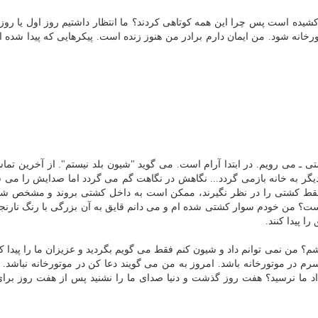
سال برای كشور زحمت كشیده است پس چرا این همه كوتاهی كردند؟ ما انتظار داشتیم روز اول یا رو
ورخانه شود. من ایمان دارم برادر من هنوز زنده است. پیكرهایی كه پیدا شده ا
ـ می رویم. در ابتدا آرام است. می گوید "شیون بلد نیستم". از آخرین تماس
 به خانه بازمی گردد... نگاهش در نگاهت گم می گردد اما صدایش را می 
ط كشتی را در نظر نگیرند، ممكن است به داخل كشتی بروند و مشخص شو
است؟ من خودم سوار كشتی شده ام و می دانم قایق به آن بزرگی با رنگ نارنج
 پیدا كنند.
كشم؟ من نمی توانم داد و شیون كنم فقط می گویم بگردید و عزیزان ما را پیدا ك
سرم در موتورخانه باشد. امروز به من می گویند دعا كن در موتورخانه نباشد. 
 داد ما نرسید؟ هفت روز گذشت و دنیا صدای ما را نشنید پس از هفت روز بر