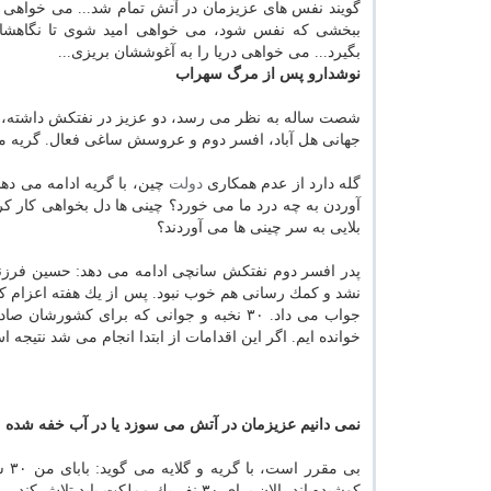
گویند نفس های عزیزمان در آتش تمام شد... می خواهی 
ببخشی كه نفس شود، می خواهی امید شوی تا نگاهشا
بگیرد... می خواهی دریا را به آغوششان بریزی...
نوشدارو پس از مرگ سهراب
شصت ساله به نظر می رسد، دو عزیز در نفتكش داشته
جهانی هل آباد، افسر دوم و عروسش ساغی فعال. گریه م
گله دارد از عدم همكاری
دولت
چین، با گریه ادامه می ده
آوردن به چه درد ما می خورد؟ چینی ها دل بخواهی كار كرد
بلایی به سر چینی ها می آوردند؟
نشد و كمك رسانی هم خوب نبود. پس از یك هفته اعزام كش
جواب می داد. ۳۰ نخبه و جوانی كه برای كش
خوانده ایم. اگر این اقدامات از ابتدا انجام می شد نتیجه اش
نمی دانیم عزیزمان در آتش می سوزد یا در آب خفه شده
كوشیده اند، الان برای ۳۰ نفر یك مملكت باید تلاش كند.