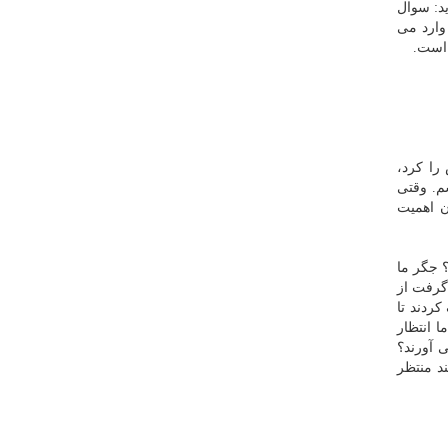
د: سوال
وارد می
 است.
را كرد،
م. وقتی
 برای پیگیری اعزام كند؟ جان این ۳۰ نفر برایشان اهمیت
؟ جگر ما
گرفت از
ردند تا
 انتظار
 آورند؟
د منتظر