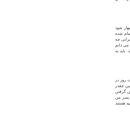
هار شود
مام شده
۳۲ خدمه چه ایرانی چه
می دانم
 باید به
 روز در
چین چقدر
ش گرفتن
ند. پسر من
 شهید هستند