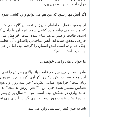
قول داد كه ما را به چین ببرد.
اگر آتش مهار شود كه من هم می توانم وارد كشتی شوم
از وضعیت عملیات اطفای حریق و تجسس گلایه می كند و 
كه من هم می توانم وارد كشتی شوم. عزیزان ما داخل كشت
است. طاقت و صبر ما هم تمام شده است. خواهش می كنم 
خارجی مفقود شده اند. آتش ساختمان پلاسكو با آن عظمت
جنگ چه بوده است آتش آسمان را گرفته بود، اما باز هم ت
چه امید داشته باشم؟
ما جوانان مان را می خواهیم...
مادر است و هیچ چیز جز قامت بلند بالای پسرش را نمی خ
این مورد صحبت نكردند؟ چرا كوتاهی كردند، چرا نیروهای 
زیاد است؟ چرا هیچ اقدامی نكردند؟ چرا سه روز اول هیچ
نفتكش منتشر نشد؟ جان این ۳۲ 
حامد بهاری در نفتكش 
جنازه نیستند. هشت روز است كه می گویند رایزنی می نمای
باید به چین فشار سیاسی وارد می شد