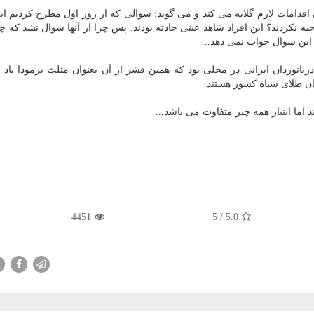
اقدامات لازم گلایه می كند و می گوید: سوالی كه از روز اول مطرح كردیم ای
به نكردند؟ این افراد شاهد عینی حادثه بودند. پس چرا از آنها سوال نشد كه چ
این سوال جواب نمی دهد...
نوردان ایرانی در محلی بود كه همین قشر از آن بعنوان مثلث برمودا یاد م
نان طلای سیاه كشور هستند.
اما اینبار همه چیز متفاوت می باشد...
4451
/ 5
5.0