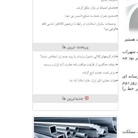
سرمایه گذاری
تقاضای احتیاط در بازار شکل گرفت
صندوق جبران خسارت صنایع تاسیس می شود
توضیحات سازمان استاندارد در رابطه با ترخیص کالاهای اساسی فاقد
گواهی مبدأ
 هستم.
پربحث ترین ها
گ سهراب
کدام گروههای کالایی مشمول واردات با رویه جدید ارز اشخاص شدند؟
ر بود چه
استفاده حداکثری از ظرفیت موافقت نامه تجارت آزاد ایران و روسیه
ریزش قیمت خودرو اوج گرفت
ر به خوبی رسانه ای
هیات تجاری اتاق ایران عازم اسلام آباد شد
روز دوم
خر خط را
جدیدترین ها
مت كشید. حرف من این است كه ۳۰ نفر برای یك مملكت