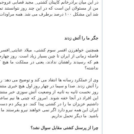
در این میان برادرخانم كاپیتان كشتی_ مجید قصابی عروج
من از مسئولان این است كه در این چند روز نتوانستند
شد این مشكل ۱۰۰ درصد برطرف می شد. همه مراودات سیاسی و اقتصادی ایران با چین است.
جگر ما را آتش زدند
همچنین خواهرزن افسر سوم كشتی، میلاد عنایتی_افسر
فاصله زمانی از ایران تا چین بسیار زیاد است. روز چها
نداشته؟
وی از عملكرد رسانه ها انتقاد می كند و توضیح می دهد: ر
را آتش زدند. صدا و سیما در چهار روز اول هیچ خبری منت
روز نخست ثانیه به ثانیه از وضعیت آتش سوزی خبر منتشر
این افراد در آنجا خفه شوند. امروز كه چینی ها نیم ساع
داشتیم عزیزان ما را در كشتی پیدا كنند. دو پیكر دم دس
ایران این همه نیرو دارد اگر نمی خواهند نیرو بفرستند
باشید. ما دیگر تحمل نداریم.
چرا از پرسنل كشتی مقابل سوال نشد؟