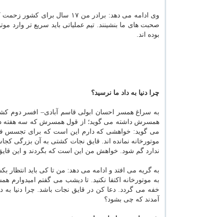
وی ادامه می دهد: برادر من ۱۷ 
صحبت های ما بنشینند. تیم عملیاتی باید سریع تر وارد موت
بوده اند.
چرا دنیا به داد ما نرسید؟
به سراغ همسر احسان ابولی قاسم آبادی– افسر دوم كشتی 
همسرش داشته می گوید؛ از قول همسرش كه سه هفته دیگر
می گوید: خواهشی كه دارم این است كه برای تجسس فق
موتورخانه نمانده اند. قایق نجات كشتی به آن بزرگی كج
ندارد گم شود. خواهش من این است كه بگردند و این قایق را
به گریه می افتد و ادامه می دهد: من تا كی باید انتظار ب
به موتورخانه اكتفا نكنید. تا دیشب می گفتم امیدوارم هم
خفه می گردد. دعا كن در قایق نجات باشد. چرا دنیا به
آمدند كه چی بشود؟