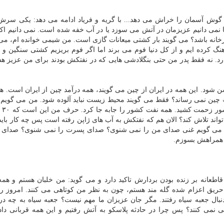
گوش آسمان را خراش می دهد... با گریه و فریاد ادامه می دهد: یكی سرش
 نمی دانیم عزیزمان در آتش می سوزد یا در آب خفه شده است. نمی دانیم اك
رخانه باشد؟ می گویند بار كشتی میعانات گازی است. من شیمی خوانده ام، می 
نگ كرده ایم و از كل دنیا فوم می برند اما اگر فوم بریزیم كشتی سنگین و
 نه فقط پدر من حتی بنگلادشی هایی كه در نفتكش بودند برای من عزیز هستن
شن شود. این همه در ایران از چین می گویند، همه درآمد چین از ایران است. 
چین نمی رساند؟ فقط می گویند محیط زیست نباید آلوده شود. من می گویم 
پول می خو
رای ۳۰ نفر یك مملكت نمی تواند تلاش كند؟ الان هم كه نفتكش به آب های ژاپن رفته است پس چه كار با
قط می گویم غنی صدای من را نمی شنوی؟ صدای پسرت را نمی شنوی؟ صدای م
 همراهش بسوزم.
عانه بر زنده بودن بردارش تاكید دارد و می گوید: من خلبان هستم و هم
حریق اعزام شده گله مند هستم، چون به نظر من كوتاهی می كنند. امروز ر
دنبال جعبه سیاه رفتند. مگر جان عزیزان ما مهم نیست؟ جعبه سیاه به چه در
 نمی كنند؟ پس چرا در حادثه پلاسكو به آتش رفتیم و این همه قربانی داد