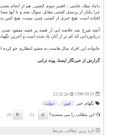
داماد میلاد عنایتی – افسر سوم كشتی_ هم از انجام نشدن 
چرا یكبار از پرسنل كشتی مقابل سوال نشد و با آنها مصاح
افتاده است. هیچ خبری از كشتی چینی نیست. هیچ كس به 
آنچه شرح شد خلاصه ایی از قصه پر غصه مفقود شدن دریا
دریانوردانی كه كم تر از آنان یاد شده است و آخرین نگهبا
خانواده این افراد سال هاست به چشم انتظاری خو كرده اند 
گزارش از خبرنگار ایسنا، پونه ترابی
1396/10/23
23:32:20
تگهای خبر:
چین
,
دولت
این مطلب را می پسندید؟
(0)
(1)
تازه ترین مطالب مرتبط