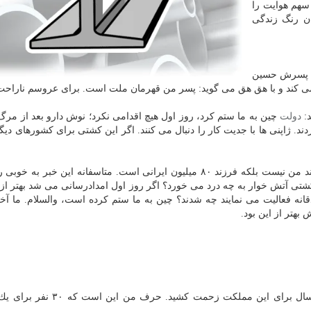
سهم هوایت را
ن رنگ زندگی
، پسرش حسین
ی كند و با هق هق می گوید: پسر من قهرمان ملت است. برای عروسم ناراحت
د:
دولت
چین به ما ستم كرد، روز اول هیچ اقدامی نكرد؛ نوش دارو بعد از مر
ند. ژاپنی ها با جدیت كار را دنبال می كنند. اگر این كشتی برای كشورهای دیگ
پدر افسر دوم نفتكش سانچی ادامه می دهد: حسین فرزند من نیست بلكه فرزند ۸۰ میلیون ایرانی است. متاسفانه این خب
تی آتش خوار به چه درد می خورد؟ اگر روز اول امدادرسانی می شد بهتر از 
ورشان صادقانه فعالیت می نمایند چه شدند؟ چین به ما ستم كرده است، والسلام. ما آ
 بهتر از این بود.
بی مقرر است، با گریه و گلایه می گوید: بابای من ۳۰ سال برای این مملكت زح