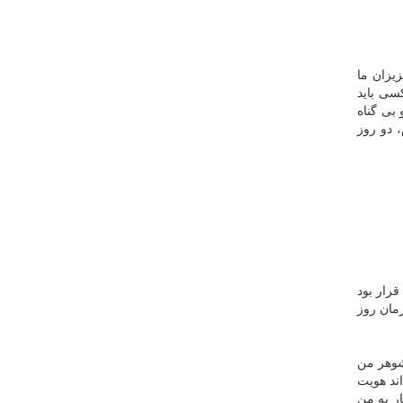
یزان ما
سی باید
 بی گناه
 دو روز
رار بود
مان روز
شوهر من
اند هویت
ار به من