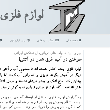
لوازم فلزی
صفحه اصلی
مطالب لوازم فلزی
درباره لوازم فلزی
بیم و امید خانواده های دریانوردان نفتكش ایرانی
سوختن در آب، غرق شدن در آتش!
لوازم فلزی: چشم انتظار نشسته اند تا سمفونی آب و آتش تم
دیگر در آغوش بگیرند عزیزی را كه راهی آب كردند اما با
پیدایش كنند. داغ اشك بر چشم هایشان نشسته و سردی انتظا
خش انداخته... گله دارند از صدای فریادی كه به گوش نرسید.
به گزارش لوازم فلزی به نقل از ایسنا، گم می شوی در ن
چشم انتظار پسرش یخ زده از غم و در شعله های آتش چ
كه با گریه نام پدرش را فریاد می زند... نفس كم می 