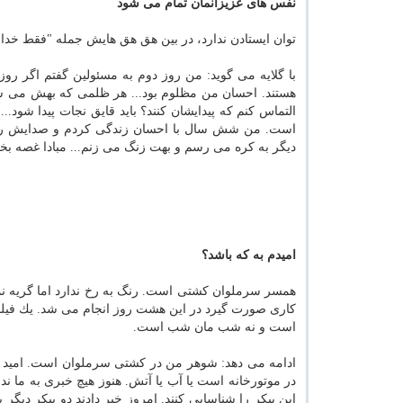
نفس های عزیزانمان تمام می شود
توان ایستادن ندارد، در بین هق هق هایش جمله "فقط خدا 
با گلایه می گوید: من روز دوم به مسئولین گفتم اگر رو
هستند. احسان من مظلوم بود... هر ظلمی كه بهش می 
التماس كنم كه پیدایشان كنند؟ باید قایق نجات پیدا شود.
است. من شش سال با احسان زندگی كردم و صدایش را نشن
دیگر به كره می رسم و بهت زنگ می زنم... مبادا غصه بخوری
امیدم به كه باشد؟
همسر سرملوان كشتی است. رنگ به رخ ندارد اما گریه نمی 
كاری صورت گیرد در این هشت روز انجام می شد. یك فیلم 
است و نه شب مان شب است.
ادامه می دهد: شوهر من در كشتی سرملوان است. امید
در موتورخانه است یا آب یا آتش. هنوز هیچ خبری به ما نداده
این پیكر را شناسایی كنند. امروز خبر دادند دو پیكر دیگر