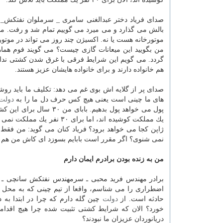
صدای فریاد دختر عبدالغنی سامری _ سرملوان نفتكش_ 
بالش می گذارد و می میرد می گوییم تمام شد و رفت. ما
موتورخانه هست یا نه. اكسیژن چند روز می تواند در موتو
من بگویید این میعانات گازی چیست؟ می گویند فوم هماه
گردد. می گویم این شرایط فرقی با غرق شدن كشتی ندارد.
هم خانواده دارند و برای خانواده هایشان عزیز هستند.
صدای پر از گلایه اش بوی غم می دهد: تكلیف ما باید رو
های ما چینی است یعنی هیچ كس حرف دل ما را به
دولت
یك مملكت كوشیده اند، اما ب
ژاپن كجا می خواهد برود؟ فریاد كنان می گوید: من ف
نمی شنوی؟ اگر مقرر است بابایم بسوزد ای كاش من هم
من به زنده بودن برادرم ایمان دارم
برادر مهندس فرید محبی ـ سرمهندس نفتكش سانچی ـ قاط
اضطراری را می شناسم، واقعا از تیم چینی كه به محل 
حادثه است. از
دولت
چین گله دارم كه چرا در ابتدا به 
خورد؟ الان كه شرایط كشتی تثبیت شده چرا هیچ اقدامی
دریانوردان عزیزان ما نبودند؟