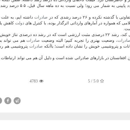
تن كالای صادراتی هم ۳۵۹ دلار است كه باوجود اینكه عدد پایینی به شمار می ر
ه نكرده و ۲۶ درصد رشدی كه در
صادرات
داشته ایم، به علت ت
امی كه همواره در آمارهای وارداتی اثرگذار بوده، با كنترل های
دولت
كاهش یاف
ست.
نكته دیگری كه خودنمایی می كند، رشد ۲۲ درصدی مثبت ارزشی است كه در رشد ده درصدی تناژ خ
ادرات
، وضعیت بهتری را تجربه كنیم؛ البته وضعیت
صادرات
هم می تواند ب
نات و پتروشیمی خویش را نشان داده است؛ باآنكه
صادرات
پتروشیمی هم رش
ین افغانستان در بازارهای صادراتی شده است و دلیل آن هم می تواند ارتباطات 
4783
/ 5
5.0