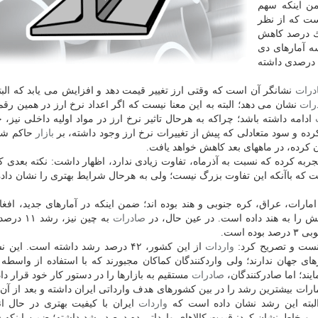
۶۰۰ میلیون دلار است كه از نظر
، یك درصد كاهش
ه آمارهای دی
شد ۲ درصدی داشته
درات
نشانگر آن است كه وقتی ارز تغییر قیمت دهد و افزایش می یابد كه البته
رات
نشان می دهد؛ البته به این معنا نیست كه اگر اعداد نرخ ارز در همین رقم
ادامه داشته باشد؛ چراكه به هرحال تاثیر نرخ ارز در مواد اولیه داخلی نیز،
رده و سود متعادلی كه پیش از تغییرات نرخ ارز وجود داشته، بر
بازار
حاكم شود
ن كرده، در ماههای بعد كاهش خواهد یافت.
ربه كرده كه نسبت به آذرماه، تفاوت زیادی ندارد، اظهار داشت: نكته بعدی ك
ت كه باآنكه این تفاوت بزرگ نیست؛ ولی به هرحال شرایط بهتری را نشان داد
یران، چین، امارات، عراق، كره جنوبی و هند بوده اند؛ ضمن اینكه در آمارهای جدید، افغ
صادرات
به چین نیز، ر
واردات
از این كشور، ۴۲ درصد رشد داشته است. این
 جهان ندارند؛ ولی واردكنندگان كماكان مجبورند كه با استفاده از واسطه ه
ایند؛ اما صادركنندگان،
صادرات
مستقیم به بازارها را در دستور كار خود قرار داده
ت بیشترین رشد را در بین كشورهای هدف وارداتی ایران داشته و بعد از آن، آ
واردات
ایران با كیفیت بهتری در حال ا
، قیمت هر تن كالای وارداتی را ۱۴۰۴ دلار ذكر و خاطرنشان كرد: قیمت كالاهای وارداتی ده درصد رشد داشته؛ ضمن ا