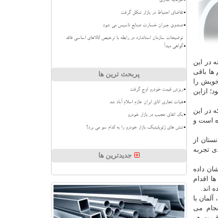
سرمایه گذاری
تقاضای احتیاط در بازار شکل گرفت
صندوق جبران خسارت صنایع تاسیس می شود
توضیحات سازمان استاندارد در رابطه با ترخیص کالاهای اساسی فاقد
گواهی مبدأ
 در این
 ها باقی
پربحث ترین ها
 خویش را
ریزش قیمت خودرو اوج گرفت
؛ ازاین
هیات تجاری اتاق ایران عازم اسلام آباد شد
ه در این
بک اتفاق عجیب در بازار خودرو
ه است و
تنش های ژئوپلیتیک، بازار خودرو را به کدام سو می برد؟
انستان از
شد ۱۱ درصدی تجربه
جدیدترین ها
 نشان داده
ا اقدام
 اند.
لمان با
نجام می
ینكه قیمت هر