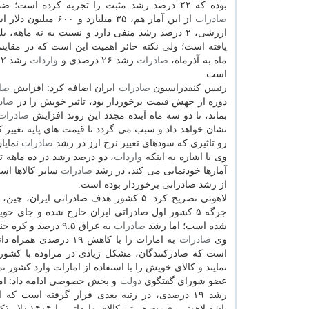
بوده كه ۲۲ درصد رشد مثبت را تجربه كرده است؛ ضمن اینكه سهم
صادرات
از این آمار هم، ۳۵ میلیارد و 
ارزشی، ۲ درصد رشد منفی دارد و نسبت به نه ماهه
یافته است؛ ولی نكته حائز اهمیت این است كه در مقایس
ماه به آذرماه،
صادرات
رشد ۲۶ درصدی و
واردات
ر
است.
رئیس كنفدراسیون
صادرات
ایران اضافه كرد: افزایش
صا
دوره از جهش قیمت برخوردار بود، تاثیر خویش را در
صاد
بماند، تا دو سه ماه آینده مجدد این روند افزایش
صادرات
نشان خواهد داد و سبب می گردد تا قیمت های پایه تغییر ك
رو تاثیری كه سودهای تغییر نرخ ارز در رشد
صادرات
نمایا
وی با اشاره به اینكه
واردات
، دو درصد رشد در ده ماهه تج
آمارها خودنمایی می كند، در رشد
صادرات
سایر كالاها اس
از رشد صادراتی برخوردار بوده است.
لاهوتی تصریح كرد: ۵ كشور هدف صادراتی ا
جرگه ۵ كشور اول صادراتی ایران خارج شده و جای خویش را به هند داده است. در عین حال، در
شده است؛ اما رشد
صادرات
به عراق ۹.۵ درصد و كره جنوبی ۳ درصد بوده است.
وی
صادرات
به امارات را با كاهش ۱۹ درصدی همراه دانست و تصریح كرد:
است كه صادركنندگان، مشكل زیادی در مراوده با كشورهای
نمایند و كالای خویش را با استفاده از امارات وارد كشور نم
عضو شورای گفتگوی
دولت
و بخش خصوصی ادامه داد: امارا
رشد ۱۹ درصدی، در رتبه بعدی قرار گرفته است كه البته این رشد نشان داده است كه
باشد.لاهوتی