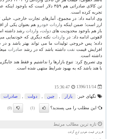
تجربه كرده است.
وی ادامه داد: در مجموع، آمارهای تجارت خارجی، خیلی تفاوتی با گذشت
ارز است؛ ضمن اینكه
واردات
خودرو
هم بعنوان یكی از اقل
باز هم باوجود محدودیت های
دولت
،
واردات
رشد داشته ا
لاهوتی ادامه داد: در
واردات
داده؛ پس خروجی تولیدات ما می تواند بهتر باشد و در
ص
افزایش قیمت
نفت
داشته باشد كه در رشد
صادرات
میعا
داشته است.
وی تصریح كرد: تنوع بازارها را نداشتیم و فقط هند جایگز
با هند باشد كه به بهبود شرایط منتهی شده است.
1396/11/14
15:36:47
تگهای خبر:
بازار
,
چین
,
دولت
,
صادرات
این مطلب را می پسندید؟
(0)
(1)
تازه ترین مطالب مرتبط
ریزش قیمت خودرو اوج گرفت