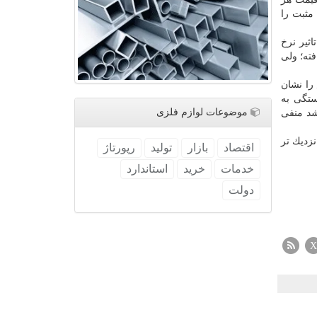
ود؛ ولی نسبت به ده ماهه سال قبل، ۵.۵ درصد رشد مثبت را
اثیر نرخ
ته؛ ولی
ویش را نشان
ستگی به
موضوعات لوازم فلزی
د منفی
نزدیك تر
اقتصاد
بازار
تولید
رپورتاژ
خدمات
خرید
استاندارد
دولت
X