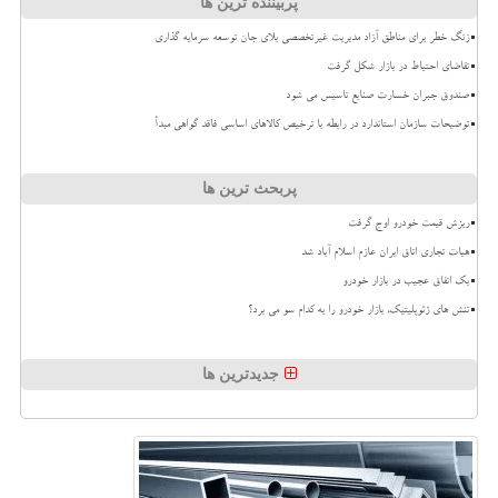
پربیننده ترین ها
زنگ خطر برای مناطق آزاد مدیریت غیرتخصصی بلای جان توسعه سرمایه گذاری
تقاضای احتیاط در بازار شکل گرفت
صندوق جبران خسارت صنایع تاسیس می شود
توضیحات سازمان استاندارد در رابطه با ترخیص کالاهای اساسی فاقد گواهی مبدأ
پربحث ترین ها
ریزش قیمت خودرو اوج گرفت
هیات تجاری اتاق ایران عازم اسلام آباد شد
بک اتفاق عجیب در بازار خودرو
تنش های ژئوپلیتیک، بازار خودرو را به کدام سو می برد؟
جدیدترین ها