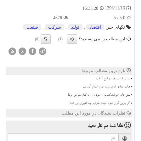
1396/11/16
15:35:28
4676
/ 5
5.0
تگهای خبر:
اقتصاد
,
تولید
,
شركت
,
صنعت
این مطلب را می پسندید؟
(0)
(1)
X
تازه ترین مطالب مرتبط
ریزش قیمت خودرو اوج گرفت
هیات تجاری اتاق ایران عازم اسلام آباد شد
تنش های ژئوپلیتیک، بازار خودرو را به کدام سو می برد؟
اگر بنزین گران شود، قیمت خودرو چه تغییری می کند؟
نظرات بینندگان در مورد این مطلب
لطفا شما هم
نظر دهید