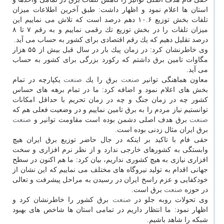
استان ها اعلام نمود و اظهار داشت: طبق آخرین اطلاعات میزان
تلفات بخش توزیع ۱۰.۶ دهم درصد است كه تلاش می نماییم این
میزان تلفات را در بخش توزیع تك رقمی نماییم و به رقم ۷ تا ۸
درصد تقلیل دهیم كه یك رقم اقتصادی برای كشور به حساب می آید.
وی خاطرنشان كرد: در زمان پیك بار در سال قبل بیش از ۵۵ هزار
مگاوات تامین برق داشتم كه ركورد بزرگی برای كشور به حساب
می آید.
معاون هماهنگی توانیر
صنعت
برق را یك
صنعت
یكپارچه در تمام
بخش های اعلام نمود و اضافه كرد: ما در تمام برهه های حساس
كشور چه در زمان جنگ و چه در زمان تحریم با حداقل امكانات
توانستیم نیاز مردم را به برق تامین نماییم و در وضعیت فعلی هم كه
صنعت
برق هدف اصلی دشمن بوده است مقاومت توانیر و
صنعت
برق ایران مثال زدنی بوده است.
حقی فام با تاكید بر اینكه در جال حاضر توزیع برق ایران هیچ
وابستگی به كشورهای خارجی ندارد و از نظر نرم افزاری و سخت
افزاری نیازی به هیچ كشوری نداریم، بیان كرد: ما هم اكنون در سطح
جهانی اقدام به تولید نیروگاه های مختلف می نماییم كه این نشان از
خودكفایی و عزم راسخ ایران در رسیدن به مراحل پیشرفت و تعالی
در حوزه
صنعت
برق است.
وی تحولات روبه جلو در
صنعت
برق كشور را خاطرنشان كرد و
اظهار نمود: ما انتظار داریم در تمامی استان ها شاخص های بهبود
شبكه را شاهد باشیم.