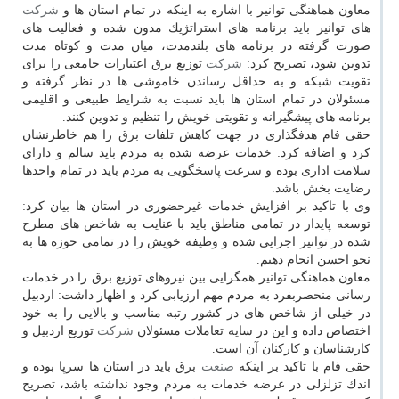
معاون هماهنگی توانیر با اشاره به اینكه در تمام استان ها و
شركت
های توانیر باید برنامه های استراتژیك مدون شده و فعالیت های
صورت گرفته در برنامه های بلندمدت، میان مدت و كوتاه مدت
تدوین شود، تصریح كرد:
شركت
توزیع برق اعتبارات جامعی را برای
تقویت شبكه و به حداقل رساندن خاموشی ها در نظر گرفته و
مسئولان در تمام استان ها باید نسبت به شرایط طبیعی و اقلیمی
برنامه های پیشگیرانه و تقویتی خویش را تنظیم و تدوین كنند.
حقی فام هدفگذاری در جهت كاهش تلفات برق را هم خاطرنشان
كرد و اضافه كرد: خدمات عرضه شده به مردم باید سالم و دارای
سلامت اداری بوده و سرعت پاسخگویی به مردم باید در تمام واحدها
رضایت بخش باشد.
وی با تاكید بر افزایش خدمات غیرحضوری در استان ها بیان كرد:
توسعه پایدار در تمامی مناطق باید با عنایت به شاخص های مطرح
شده در توانیر اجرایی شده و وظیفه خویش را در تمامی حوزه ها به
نحو احسن انجام دهیم.
معاون هماهنگی توانیر همگرایی بین نیروهای توزیع برق را در خدمات
رسانی منحصربفرد به مردم مهم ارزیابی كرد و اظهار داشت: اردبیل
در خیلی از شاخص های در كشور رتبه مناسب و بالایی را به خود
اختصاص داده و این در سایه تعاملات مسئولان
شركت
توزیع اردبیل و
كارشناسان و كاركنان آن است.
حقی فام با تاكید بر اینكه
صنعت
برق باید در استان ها سرپا بوده و
اندك تزلزلی در عرضه خدمات به مردم وجود نداشته باشد، تصریح