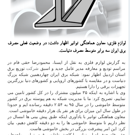
لوازم فلزی: معاون هماهنگی توانیر اظهار داشت: در وضعیت فعلی مصرف
برق ایران سه برابر متوسط مصرف دنیاست.
به گزارش لوازم فلزی به نقل از ایسنا، محمودرضا حقی فام در
مراسم تودیع و معارفه مدیر عامل جدید و اسبق
شركت
توزیع برق
استان اردبیل اظهار نمود: شبكه برق ایران چهاردهمین شبكه بزرگ
دنیاست و در مقایسه با كشورهای اروپایی و كشورهای دنیا بزرگترین
تجهیزات برقی را دارا هستیم.
وی با اشاره به اینكه ۳۵ میلیون مشترك را در كل كشور تامین می
نماییم، تصریح كرد: ما با مدیریت شبكه به هم پیوسته برق در كشور
متوسط خاموشی را در سال ۹۵ به ۲.۵۴ دقیقه رسانده ایم و حدودا
در طول سال این میزان برای هر نفر یك هزار دقیقه خاموشی است.
معاون هماهنگی توانیر با یادآوری اینكه طبق پیش بینی ها امسال در
نظر داریم تا متوسط خاموشی ها را به دو دقیقه كاهش دهیم، بیان
كرد: این امر پیشرفت بزرگی در بخش خاموشی هاست.
حقی فام هدف اصلی توانیر را كاهش تلفات برق در تمامی واحدها و