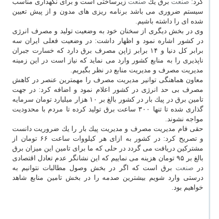
كرد:
صنعت
برق یك
صنعت
زیرساختی است و برای نگهداری مناسب
سیستم ضروری می باشد برنامه ریزی های مدون و از پیش تعیین
شده ای را داشته باشیم.
وی در بخش دیگری از سخنان خود به وضعیت تولید و مصرف انرژی
در كشور اشاره نمود و اظهار داشت: در وضعیت فعلی ایران سه
برابر كل دنیا و ۱۴ برابر ژاپن مصرف برق دارد كه خسارت جبران
ناپذیری را به منابع كشور وارد می نماید كه نیاز است در این زمینه
مدیریت مصرف و مدیریت منابع در نظر بگیریم.
معاون هماهنگی توانیر مدیریت مصرف را مهمترین عنصر در كاهش
مصرف بی حد انرژی در كشور اعلام نمود و اضافه كرد: در جهت
تامین برق در پیك بار در كشور بالغ بر ۱۰ هزار میلیارد تومان سرمایه
گذاری شده تا تنها ۳۰۰ ساعت برق تولید كرده تا مردم با محدودیت
مواجه نشوند.
حقی فام مدیریت مصرف و مدیریت پیك بار را یك ضروریت دانست
و تصریح كرد: در كشور به ازای هر كیلووات ساعت ۶۶ تومان از
مشتركین دریافت می گردد در حلی كه ما برای تامین این میزان برق
بالغ بر ۹۵ تومان هزینه می نماییم كه این نشانگر عدم تعادل اقتصادی
در
صنعت
برق است كه اگر در بخش وصول مطالبات نتوانیم به
درستی وارد شویم بیشترین صدمه را در بخش تامین منابع شاهد
خواهیم بود.