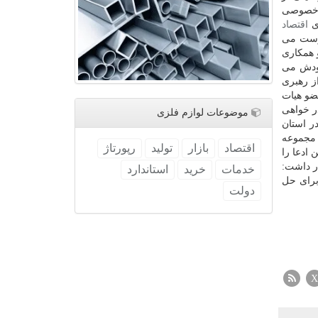
ه خصوصی
ای
اقتصاد
ست می
 همكاری
خودش می
ز رهبری
عضو هیات
ر خواهی
موضوعات لوازم فلزی
ر استان
 مجموعه
اقتصاد
بازار
تولید
رپورتاژ
 ادعا را
ر داشت:
خدمات
خرید
استاندارد
برای حل
دولت
X