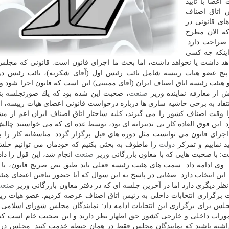
اعضا با تایید
س اتاق اصناف
های قانونی در
كه الان مطرح
صراحت دارد.
اینكه چه كسی
اهد داشت یا نخواهد داشت، اما بحث ما اجرای قانون است. قانونی كه مج
ج عضو هیات رییسه شامل نائب رئیس اول (آقای شكریه)، نائب رئیس دو
 هیئت رئیسه اتاق اصناف ایران (آقای ممبینی) این است كه قانون اجرا شود و 
ش از معارفه نماینده وزیر
صنعت
، صحبت این شده بود كه یك صورتجلسه بن
تقاد به برخی حاشیه سازی ها درباره درخواست قانونی اعضای هیات رییسه، ادا
 وقت اصناف كشور را می گیرند، كلیه ساختار اتاق اصناف ایران اعم از مش
نشود. این فوق العاده كار بی تدبیرانه ای بود، توسط عده ای كه می خواستند چ
ی اجرای قانون می توانست مثل دوره های قبل برگزار گردد. متاسفانه كار را 
د نماییم و تمركز
دولت
را ماطوف به بحثی بكنیم كه خودمان می توانیم حلش 
 با صحبت هایی كه با معاون بازرگانی وزیر
صنعت
انجام شد، این قول را داد
مبحث حل و فصل شود. وی ادامه داد: سمت های هئیت رئیسه فعلی باید طبق نص صریح قانون، ب
این انتخاب دارد. صفایی در پاسخ به این سوال كه آیا حضور نیافتن اعضای هی
نظر دیگری دارد اما در آخرین جلسه ای كه در دفتر معاون بازرگانی وزیر
صنعت
برگزاری انتخابات داخلی به رئیس اتاق اصناف عرضه كردیم. عضو هیات ریی
مجلس برای برگزاری این انتخابات ادامه داد: نمایندگان مجلس شورای اسلامی 
ام امورات داخلی و خارجی كشور حق اظهار نظر دارند و این صحبت خام است كه
 داشته باشند كه نمایندگان مجلس فقط در همان حیطه خدمت كنند. مجلس در 