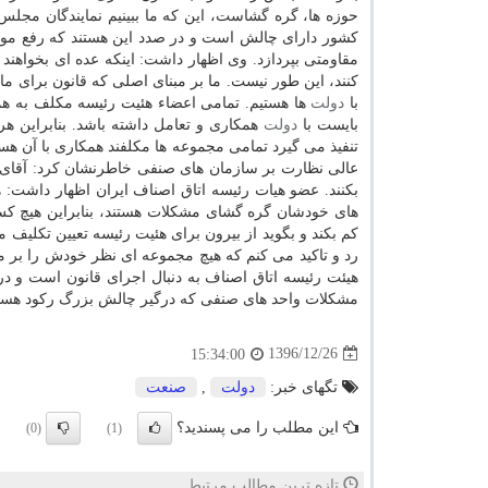
حوزه ها، گره گشاست، این كه ما ببینیم نمایندگان مجلس
كشور دارای چالش است و در صدد این هستند كه رفع موانع
مقاومتی بپردازد. وی اظهار داشت: اینكه عده ای بخواهند 
كنند، این طور نیست. ما بر مبنای اصلی كه قانون برای م
با
دولت
ها هستیم. تمامی اعضاء هئیت رئیسه مكلف به هم
بایست با
دولت
همكاری و تعامل داشته باشد. بنابراین هر
تنفیذ می گیرد تمامی مجموعه ها مكلفند همكاری با آن هستن
عالی نظارت بر سازمان های صنفی خاطرنشان كرد: آقای 
بكنند. عضو هیات رئیسه اتاق اصناف ایران اظهار داشت: 
های خودشان گره گشای مشكلات هستند، بنابراین هیچ كس
كم بكند و بگوید از بیرون برای هئیت رئیسه تعیین تكلیف م
رد و تاكید می كنم كه هیچ مجموعه ای نظر خودش را بر م
هیئت رئیسه اتاق اصناف به دنبال اجرای قانون است و د
مشكلات واحد های صنفی كه درگیر چالش بزرگ ركود هستن
1396/12/26
15:34:00
تگهای خبر:
دولت
,
صنعت
این مطلب را می پسندید؟
(0)
(1)
تازه ترین مطالب مرتبط