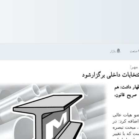
صنعت
بازار
مهر؛
نتخابات داخلی برگزارشود
هار داشت: هم
صریح قانون،
ضو هیات عالی
ضافه كرد: در
یران، مبحث تبصره
ست كه با تغییر