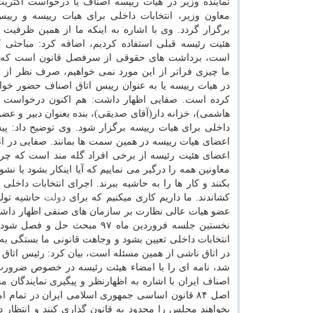
نماینده وزیر در هیات رییسه اصناف یا درخواست اكثریت 
معاون وزیر، انتخابات داخلی برای هیات رییسه و ریی
برگزار گردد. وی با اشاره به اینكه ما از همین ظرفیت 
هئیت رئیسه قبلی استفاده كردیم، اضافه كرد: مباحثی 
است، برداشت های حقوقی از سرفصل قانون است كه 
ما چیزی فراتر از این مورد نمی خواهیم، صرف نظر از 
در هیات رییسه یا به عنوان رییس اتاق اصناف حضور خو
كرده است. صفایی اظهار داشت: هم اكنون درخواست پن
هاشمی)، خزانه دار(آقای صدیقی)، بنده بعنوان دبیر و عضو
داخلی برای هیات رییسه برگزار شود. وی توضیح داد: پی
اعضای هیات رییسه در همین سمت ها بمانند. صفایی در ان
اعضای هئیت رئیسه از برخی افراد گله مند است كه چرا
معاونین همه را درگیر می نماییم كه آیا اینكار بشود یا 
بكنند و كار ها را به حاشیه ببرند. اجرای انتخابات داخل
كشاندند. ما داریم كاری میكنیم كه برای
دولت
حاشیه تولی
عضو هیات عالی نظارت بر سازمان های صنفی اظهار داشت:
نخستین جلسه فروردین ماه ۹۷ 
انتخابات داخلی تعیین بشود و وجاهت قانونی ما بستگی به 
در اتاق ناشی از همین مسئله است، بیان كرد: رئیس اتاق 
شد، نامه ای را با امضاء هیئت رئیسه در خصوص ضرورت 
اصناف ایران با اشاره به اظهارنظر و پیگیری نمایندگان 
اصل ۸۴ قانون اساسی جمهوری اسلامی ایران در تم
بخواهند مجلس را محدود به قانون گذاری كنند و انتظار