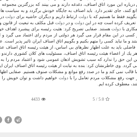
 درباره این مورد اتاق اصناف، دغدغه دارند و می بینند كه بزرگترین مجموع
 كنند، جای تقدیر دارد. باید اصناف به جایگاه خودش برگردد و به سیاست ه
بگویند فقط ما هستیم كه با
دولت
ارتباط داریم و دیگران حاشیه برای
دولت
در
ا تعریف كرده است چه در این
دولت
و در
دولت
قبل مكلف به تبعیت از قانون و
كاری با
دولت
هستند. صفایی تصریح كرد: هئیت رئیسه برای پیشبرد اهداف 
 كسی در این مقام قرار می گیرد هر دولتی از مردم رای اعتماد می گیرد و ا
د و ما نباید كسی را متهم بكنیم و بگوییم اتاق اصناف ایران تاثیر پذیر است. 
فاضلی باید به علت اظهار نظرهای بی اساس، از هیئت رئیسه اتاق اصناف عذ
هر یك از اعضاء هیئت رئیسه اتاق اصناف، مسئولیت های كلان كشوری دارندو د
 این حق را ندارد كه سبب تشویش اذهان عمومی شود و اعتماد مردم را به
ی گردد. وی خاطرنشان كرد: بنده به نیابت از هیئت رئیسه اتاق اصناف ایران این
ا قالب نمی كند و ما در صدد رفع موانع و مشكلات صنوف هستیم. صفایی اظها
ر جهت رفع مشكلات مردم تعامل را با
دولت
خواهیم داشت و توان خویش را 
د، معطوف كرده ایم.
4433
/ 5
5.0