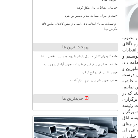
سرمایه گذاری
تقاضای احتیاط در بازار شکل گرفت
صندوق جبران خسارت صنایع تاسیس می شود
توضیحات سازمان استاندارد در رابطه با ترخیص کالاهای اساسی فاقد
گواهی مبدأ
لس مصوب
م (آقای
پربحث ترین ها
انتخابات
ویسیم و
کدام گروههای کالایی مشمول واردات با رویه جدید ارز اشخاص شدند؟
مه داد:
استفاده حداکثری از ظرفیت موافقت نامه تجارت آزاد ایران و روسیه
اورین و
ریزش قیمت خودرو اوج گرفت
الش درست
به حاشیه
هیات تجاری اتاق ایران عازم اسلام آباد شد
نماییم.
ند كه در
جدیدترین ها
ا برگزاری
ئت رئیسه
برگزار
سه اتاق
بر مبنای
 عده ای
خیلی از