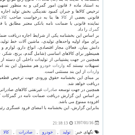
به استناد ماده ۶ قانون امور گمركی و به منظور 
ترخیص كالاها و جبران كمبود نقدینگی بخش تولید اجازه
قانونی بعضی از
كالا
ها بنا به درخواست صاحب
كالا
،
نماینده قانونی با ضمانت نامه بانكی معتبر مطابق با ف
گمرك
را داد.
بر اساس این بخشنامه یكی از شرایط اجازه دریافت ضمان
برای مواد اولیه واحدهای تولیدی، ماشین آلات خط تول
دانش بنیان، فعالان مجاز اقتصادی، انواع دارو، لوازم 
همینطور برای كالاهای اساسی (شامل گندم، برنج، شكر، جو، كنجاله، ذر
تسهیلات نیستند كه
واردات
خودرو
هم مشمول این بند است. كالاهای
واردات
از این بند مستثنی است.
بر مبنای این بخشنامه حقوق ورودی جهت ترخیص قطعی كل
دریافت خواهد شد.
همچنین در جهت توسعه
صادرات
غیرنفتی كالاهای صادرات
بر اساس این گزارش دریافت ضمانت نامه در گمركات ك
افزوده ممنوع می باشد.
بنابراین گزارش، این بخشنامه با امضای فرود عسگری ر
1397/01/16
21:18:13
تگهای خبر:
تولید
,
خودرو
,
صادرات
,
كالا