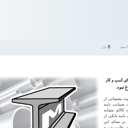
صنعت
بازار
ضای كسب و كار
ت پشتیبانی از
ت ضمانت نامه
س ورود كالای مشابه
امه بانكی از
ه است. بر مبنای این
 رفع موانع تولید رقابت پذیر و