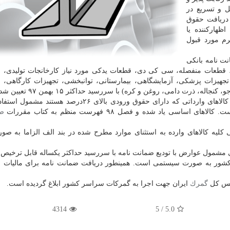
تسهیل و تسریع در
 دریافت حقوق
 اظهاركننده یا
رم مورد قبول
ت نامه بانكی
ید، قطعات منفصله، سی كی دی، قطعات یدكی مورد نیاز كارخانجات تولیدی، 
و تجهیزات پزشكی، آزمایشگاهی، بیمارستانی، توانبخشی، تجهیزات كارگاهی، 
ت دامی، روغن و كره) با سررسید حداكثر ۱۵ بهمن ۹۷ تعیین شده است.
همچنین در جهت پشتیبانی از تولیدات داخلی آن دسته از كالاهای وارداتی كه دارای حقوق ورودی بالای ۲۶د
 اساسی یاد شده و فصل ۹۸ فهرست منظم به كتاب مقررات
ص
یه كالاهای وارده به استثنای موارد مطرح شده در بند الف الزاما به صو
ی مشمول عوارض با تودیع ضمانت نامه با سررسید حداكثر یكساله قابل ترخیص
شور به صورت سیستمی است. همینطور دریافت ضمانت نامه برای مالیات 
ئیس كل
گمرك
ایران جهت اجرا به گمركات سراسر كشور ابلاغ گردیده است.
4314
/ 5
5.0