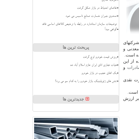
سرمایه گذاری
تقاضای احتیاط در بازار شکل گرفت
صندوق جبران خسارت صنایع تاسیس می شود
توضیحات سازمان استاندارد در رابطه با ترخیص کالاهای اساسی فاقد
گواهی مبدأ
شركتهای
پربحث ترین ها
معدنی و
ریزش قیمت خودرو اوج گرفت
رصد هستند مشمول استفاده از این
هیات تجاری اتاق ایران عازم اسلام آباد شد
ادرات
و
بک اتفاق عجیب در بازار خودرو
رت نقدی
تنش های ژئوپلیتیک، بازار خودرو را به کدام سو می برد؟
 است.
بر ارزش
جدیدترین ها