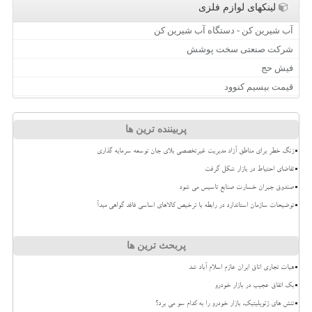
لینکهای لوازم فلزی
آب شیرین کن - دستگاه آب شیرین کن
شرکت صنعتی سخت پوشش
فیش حج
قیمت بیسیم کنوود
پربیننده ترین ها
زنگ خطر برای مناطق آزاد مدیریت غیرتخصصی بلای جان توسعه سرمایه گذاری
تقاضای احتیاط در بازار شکل گرفت
صندوق جبران خسارت صنایع تاسیس می شود
توضیحات سازمان استاندارد در رابطه با ترخیص کالاهای اساسی فاقد گواهی مبدأ
پربحث ترین ها
هیات تجاری اتاق ایران عازم اسلام آباد شد
بک اتفاق عجیب در بازار خودرو
تنش های ژئوپلیتیک، بازار خودرو را به کدام سو می برد؟