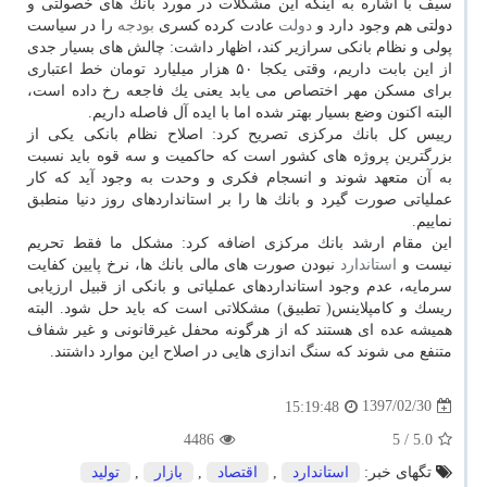
سیف با اشاره به اینكه این مشكلات در مورد بانك های خصولتی و
دولتی هم وجود دارد و
دولت
عادت كرده كسری
بودجه
را در سیاست
پولی و نظام بانكی سرازیر كند، اظهار داشت: چالش های بسیار جدی
از این بابت داریم، وقتی یكجا ۵۰ هزار میلیارد تومان خط اعتباری
برای مسكن مهر اختصاص می یابد یعنی یك فاجعه رخ داده است،
البته اكنون وضع بسیار بهتر شده اما با ایده آل فاصله داریم.
رییس كل بانك مركزی تصریح كرد: اصلاح نظام بانكی یكی از
بزرگترین پروژه های كشور است كه حاكمیت و سه قوه باید نسبت
به آن متعهد شوند و انسجام فكری و وحدت به وجود آید كه كار
عملیاتی صورت گیرد و بانك ها را بر استانداردهای روز دنیا منطبق
نماییم.
این مقام ارشد بانك مركزی اضافه كرد: مشكل ما فقط تحریم
نیست و
استاندارد
نبودن صورت های مالی بانك ها، نرخ پایین كفایت
سرمایه، عدم وجود استانداردهای عملیاتی و بانكی از قبیل ارزیابی
ریسك و كامپلاینس( تطبیق) مشكلاتی است كه باید حل شود. البته
همیشه عده ای هستند كه از هرگونه محفل غیرقانونی و غیر شفاف
متنفع می شوند كه سنگ اندازی هایی در اصلاح این موارد داشتند.
1397/02/30
15:19:48
4486
/ 5
5.0
تگهای خبر:
استاندارد
,
اقتصاد
,
بازار
,
تولید