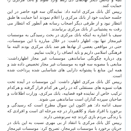
حمایت كنند.
رییس كل بانك مركزی ادامه داد: نمایندگان سه قوه حاضر در این
جلسه حمایت خود از بانك مركزی را اعلام نمودند اما حمایت ها طبق
انتظار نبود و از طرفی دیگر اصحاب رسانه هم آنطور كه انتظار می
رفت به پشتیبانی از بانك مركزی برنیامدند.
سیف با اشاره به اینكه بانك مركزی در بحث رسیدگی به موسسات
غیرمجاز تنها بود، اظهار داشت: در خلال مبارزه با این موسسات،
حتی در مواقعی بعضی از نهادها هم ضد بانك مركزی بودند البته ما
فرهنگی اسلامی داریم و باید انصاف را رعایت نماییم.
وی درباره چگونگی ساماندهی موسسات غیر مجاز اظهارداشت:
منابعی با مصوبه سه قوه به موسسات غیر مجاز تخصیص داده شد و
همه این منابع با پشتوانه دارایی های شناسایی شده پرداخت شده
است.
رییس كل بانك مركزی اظهار داشت: این موسسات در آینده تحت
هیات تسویه های مستقلی كه در راس هر كدام قرار گرفته و هركدام
تركیب خاص از نماینده قوه قضاییه، بانك مركزی، وزارت اطلاعات و
صاحبان سپرده گذاران است ساماندهی می شوند.
سیف ادامه داد: هم اكنون این سوال مطرح است كه رسیدگی و
برخورد با افراد شیاد و كلاهبردار در چه مرحله ای است و افرادی كه
با زندگی مردم بازی كردند چه سرنوشتی دارند.
رییس كل بانك مركزی با انتقاد از بی مهری نسبت به این بانك در
جریان برخورد با موسسات غیرمجاز، تصریح كرد: موسسات غیرمجاز