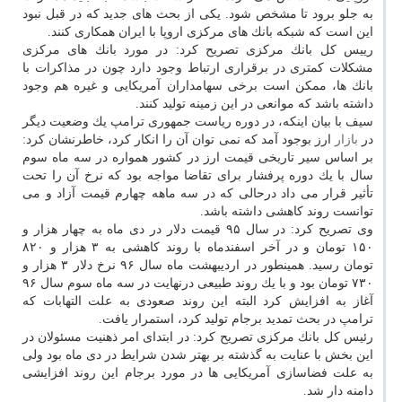
به جلو برود تا مشخص شود. یكی از بحث های جدید كه در قبل نبود
این است كه شبكه بانك های مركزی اروپا با ایران همكاری كنند.
رییس كل بانك مركزی تصریح كرد: در مورد بانك های مركزی
مشكلات كمتری در برقراری ارتباط وجود دارد چون در مذاكرات با
بانك ها، ممكن است برخی سهامداران آمریكایی و غیره هم وجود
داشته باشد كه موانعی در این زمینه تولید كنند.
سیف با بیان اینكه، در دوره ریاست جمهوری ترامپ یك وضعیت دیگر
در
بازار
ارز بوجود آمد كه نمی توان آن را انكار كرد، خاطرنشان كرد:
بر اساس سیر تاریخی قیمت ارز در كشور همواره در سه ماه سوم
سال با یك دوره پرفشار برای تقاضا مواجه بود كه نرخ آن را تحت
تأثیر قرار می داد درحالی كه در سه ماهه چهارم قیمت آزاد و می
توانست روند كاهشی داشته باشد.
وی تصریح كرد: در سال ۹۵ قیمت دلار در دی ماه به چهار هزار و
۱۵۰ تومان و در آخر اسفندماه با روند كاهشی به ۳ هزار و ۸۲۰
تومان رسید. همینطور در اردیبهشت ماه سال ۹۶ نرخ دلار ۳ هزار و
۷۳۰ تومان بود و با یك روند طبیعی درنهایت در سه ماه سوم سال ۹۶
آغاز به افزایش كرد البته این روند صعودی به علت التهابات كه
ترامپ در بحث تمدید برجام تولید كرد، استمرار یافت.
رئیس كل بانك مركزی تصریح كرد: در ابتدای امر ذهنیت مسئولان در
این بخش با عنایت به گذشته بر بهتر شدن شرایط در دی ماه بود ولی
به علت فضاسازی آمریكایی ها در مورد برجام این روند افزایشی
دامنه دار شد.