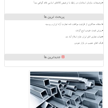
توضیحات سازمان استاندارد در رابطه با ترخیص کالاهای اساسی فاقد گواهی مبدأ
پربحث ترین ها
استفاده حداکثری از ظرفیت موافقت نامه تجارت آزاد ایران و روسیه
ریزش قیمت خودرو اوج گرفت
هیات تجاری اتاق ایران عازم اسلام آباد شد
بک اتفاق عجیب در بازار خودرو
جدیدترین ها