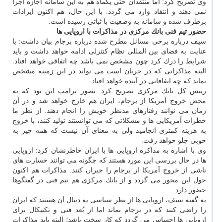
وی تصریح كرد: اما منتقدان حتی یكماه هم به این سامانه اجازه اجرا
نمی دهند و انتقاد وارد می گردد. با این حال، هم اكنون ایرادات
برطرف شده و سامانه به وضعیت با ثباتی رسیده است.
حضور تیم فنی بانك مركزی در مذاكرات با اروپایی ها
سیف درباره برخی مسائل مطرح شده درباره برجام بیان داشت: با
عنایت به فضای بین المللی نظام كنترلی ادامه خواهد داشت و باید
شرایط را درك كرد چون مشخص نمی باشد چه اتفاقی خواهد افتاد.
البته مذاكراتی كه در جریان است می تواند در این زمینه مشخص
نماید كه چه اتفاقاتی در آینده خواهد افتاد.
رییس كل بانك مركزی تصریح كرد: تصور ترامپ این بود كه به
محض خروج آمریكا از برجام، ایران هم خارج خواهد شد و در آن
زمان می توانند رفتارهای مدنظر خویش را انجام دهند. از نظر ما
خطرات آمریكایی ها و مشكلاتی كه می توانستند تولید كنند، با خروج
به هزینه كمتری انجامید ولی به معنای آن نیست كه همه چیز به
خوبی جلو خواهد رفت.
وی با اشاره به مذاكره اروپایی ها با ایران خاطرنشان كرد: اروپایی
ها در حال بررسی این مورد هستند كه چگونه می توانند خسارت های
ناشی از خروج آمریكا از برجام را جبران كنند. مذاكرات هم اكنون
حول این محور می گردد و از بانك مركزی هم تیم فنی در گفتگوها
حضور دارد.
به گفته سیف، اروپایی ها از نظر سیاسی به دنبال آن هستند كه ایران
را راضی كنند كه در برجام بماند اما از بُعد فنی و تكنیكال برای
اروپایی ها احساس می گردد كه كار سخت باشد؛ البته باید مذاكرات