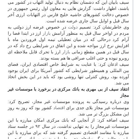
سیف بابیان این كه دشمنان نظام به دنبال تولید التهاب در كشور می
باشند، اظهار داشت: گزارش هایی به معاون اول رئیس جمهوری در
خصوص دخالت كشورهای حاشیه خلیج فارس در التهابات ارزی آخر
سال قبل و اوایل سال جاری عرضه شده است.
وی خاطرنشان كرد: تصمیم
دولت
در خصوص عرضه ارز دولتی به
مردم در اواخر سال قبل به منظور آرامش
بازار
ارز در ابتدا فضا را
آرام كرد درحالی كه در میان تعطیلی نیمه اول فروردین ماه با
افزایش نرخ ارز مواجه شده و این اتفاق در شرایطی رخ داد كه در
سال قبل در همین مقطع زمانی
بازار
ارز با تحرك قابل ملاحظه ای
روبرو نبوده و حتی اغلب صرافی ها هم بسته بودند.
سیف اذعان كرد: با عنایت به شرایط خاص اقتصادی ایران، فضای
بین المللی و همینطور شرایطی كه كشور آمریكا برای ایران بوجود
آورده بود، روش كنترلی تنها روشی بود كه باید در این بخش اتخاذ
می شد.
انتقاد سیف از بی مهری به بانك مركزی در برخورد با موسسات غیر
مجاز
وی درباره رسیدگی به پرونده موسسات غیر مجاز، تصریح كرد:
موسسات غیر مجاز بلای جدی برای
اقتصاد
كشور بود كه روز به روز
این مشكل بزرگ تر می شد.
سیف اضافه كرد: از آنجایی كه بانك مركزی امكان مبارزه با این
موسسات غیرمجاز را به تنهایی نداشت، در سال ۹۲ در جلسه ستاد
مبارزه با مفاسد اقتصادی تصمیم گرفته شد كه برای مبارزه با این
بلیه و چالش دیگر نهادهای ذی ربط وارد شوند و بانك مركزی را