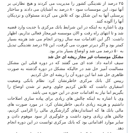
۲۵ درصد از نقدینگی كشور را مدیریت می كردند و هیچ نظارتی بر
آنها نبود، این موسسات سود ۸۰ درصد به آشنایان می دادند و ساختار
پرسنلی آنها به این شكل بود كه تلاش می كردند مسئولان و نزدیكان
آنها را آلوده كنند.
وی با اشاره به اینكه در این شرایط بانك مركزی با جدیت وارد قضیه
شد و تا انتهای راه رفت و الان موسسه غیرمجاز فعالی نداریم، اظهار
داشت: اگر این اقدامات سه سال زودتر انجام می شد هزینه بسیار
كمتر بود و اگر دیرتر صورت می گرفت، این ۲۵ درصد نقدینگی تبدیل
به ۵۰ درصد می شد و اوضاع بسیار بدتر بود.
مشكل موسسات غیر مجاز ریشه ای حل شد
سیف ادامه داد: عده ای می گفتند كه در دوره قبلی این مشكل
مسالمت آمیز حل شد در حالیكه مشكل در دوره گذشته به صورت
ظاهری حل شد اما این دوره آن را ریشه ای حل كردیم.
رییس كل بانك مركزی خاطرنشان كرد: نظام بانكی وضعیت
اسفباری داشت كه تلاش كردیم جلوی وخیم تر شدن اوضاع را
بگیریم اما نیاز به اقدامات جدی در این حوزه می باشد.
وی با اشاره به اینكه چالش های زیادی برای پیاده سازی اصلاحات
داشتیم و هزینه زیادی دادیم، خاطرنشان كرد: در مورد صورت های
مالی بانك ها كه استانداردهای گزارشگری مالی را الزامی كردیم،
چالش های زیادی وجود داشت و جلوگیری از سود موهوم دادن و
سایر موارد اقداماتی بود كه بانك مركزی توانست در این دوره انجام
دهد.